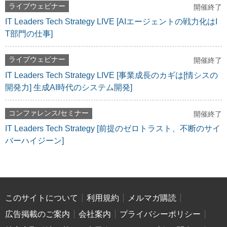
ライブウェビナー
開催終了
IT Leaders Tech Strategy LIVE [AIエージェントの戦力化はI
T部門の仕事]
ライブウェビナー
開催終了
IT Leaders Tech Strategy LIVE [事業成長のカギは[情シスの
開発力] 生成AI時代のシステム開発]
コンファレンス/セミナー
開催終了
IT Leaders Tech Strategy [前提のゼロトラスト、不断のサイ
バーハイジーン]
このサイトについて
利用規約
メルマガ購読
広告掲載のご案内
会社案内
プライバシーポリシー