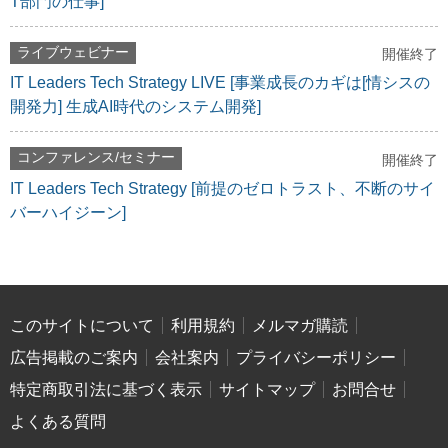
T部門の仕事]
ライブウェビナー
開催終了
IT Leaders Tech Strategy LIVE [事業成長のカギは[情シスの
開発力] 生成AI時代のシステム開発]
コンファレンス/セミナー
開催終了
IT Leaders Tech Strategy [前提のゼロトラスト、不断のサイ
バーハイジーン]
このサイトについて
利用規約
メルマガ購読
広告掲載のご案内
会社案内
プライバシーポリシー
特定商取引法に基づく表示
サイトマップ
お問合せ
よくある質問