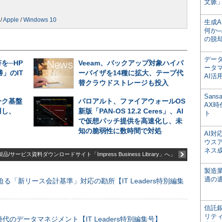
文脈」
/
Apple
/
Windows 10
生成
何か─
の脱
デー
を─HP
Veeam、バックアップ対象ハイパ
ータ
」のIT
ーバイザを14種に拡大、テープ代
AI活
替クラウドストレージも投入
San
ーク基盤
パロアルト、ファイアウォールOS
AX
用し、
新版「PAN-OS 12.2 Ceres」、AI
ト
で仮想パッチ提供を高速化し、未
知の脆弱性に数時間で対処
AI
ウス
ネス
品/サービス資料ダウンロードサイト「Impress Business Library」へ」
製造
適の
る「新リース会計基準」対応の勘所【IT Leaders特別編集
信託銀
リテ
のデータマネジメント【IT Leaders特別編集号】