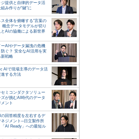
ッジ提供と自律的データ活
組み作りが“鍵”に
ネス全体を俯瞰する“言葉の
”、概念データモデルが切り
人とAIの協働による新世界
？
ドーAIやデータ漏洩の危機
防ぐ？ 安全なAI活用を実
る新戦略
ntic AIで現場主導のデータ活
促進する方法
ーセミコンダクタソリュー
ンズが挑むAI時代のデータ
ジメント
AIの回答精度を左右するデ
マネジメント─日立製作所
「AI Ready」への最短ル