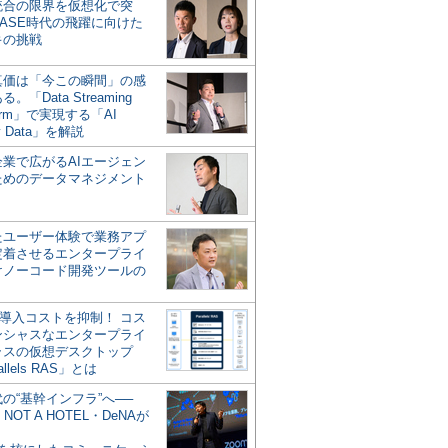
統合の限界を仮想化で突
ASE時代の飛躍に向けた
キの挑戦
の真価は「今この瞬間」の感
。「Data Streaming
form」で実現する「AI
y Data」を解説
企業で広がるAIエージェン
ためのデータマネジメント
？
たユーザー体験で業務アプ
定着させるエンタープライ
けノーコード開発ツールの
の導入コストを抑制！ コス
ンシャスなエンタープライ
ラスの仮想デスクトップ
allels RAS」とは
代の“基幹インフラ”へ──
NOT A HOTEL・DeNAが