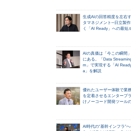
生成AIの回答精度を左右
タマネジメント─日立製作
く「AI Ready」への最短
AIの真価は「今この瞬間
にある。「Data Streaming 
m」で実現する「AI Ready 
a」を解説
優れたユーザー体験で業
を定着させるエンタープ
けノーコード開発ツール
AI時代の“基幹インフラ”へ