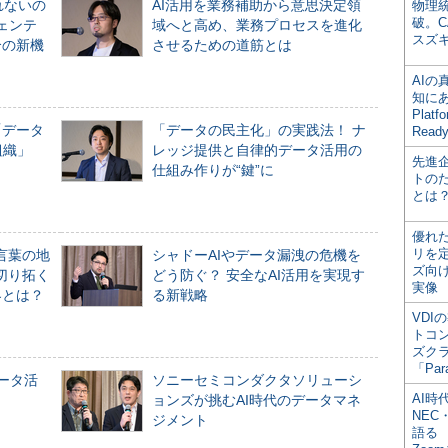
れないの
AI活用を業務補助から意思決定領
物理
破。C
ジェンテ
域へと高め、業務プロセスを進化
スズ
合の新機
させるための道筋とは
AI
知にある
Plat
「データ
「データの民主化」の実践法！ ナ
Read
組織」
レッジ提供と自律的データ活用の
先進
仕組み作りが“鍵”に
トの
とは
優れ
リを
言葉の地
シャドーAIやデータ漏洩の危機を
ズ向
切り拓く
どう防ぐ？ 安全なAI活用を実現す
実像
界とは？
る新戦略
VDI
トコ
ズク
「Par
データ活
ソニーセミコンダクタソリューシ
AI時
ョンズが挑むAI時代のデータマネ
NEC・
ジメント
語る