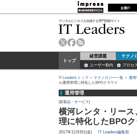
企業IT
デジタルビジネスを加速する専門情報サイト
経営課題
テクノ
トップ
ユーザー動向
プロセ
IT Leaders トップ
＞
テクノロジー一覧
＞
運用
ル運用管理に特化したBPOクラウド
運用管理
[
新製品・サービス
]
横河レンタ・リース
理に特化したBPO
2017年12月8日(金)
IT Leaders編集部