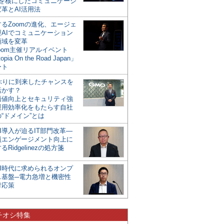
mを核にしたコミュニケーシ
革とAI活用法
るZoomの進化、エージェ
型AIでコミュニケーション
領域を変革
oom主催リアルイベント
opia On the Road Japan」
ート
年ぶりに到来したチャンスを
活かす？
価値向上とセキュリティ強
運用効率化をもたらす自社
“ドメイン”とは
I導入が迫るIT部門改革―
員エンゲージメント向上に
るRidgelinezの処方箋
AI時代に求められるオンプ
ス基盤─電力急増と機密性
対応策
チオシ特集