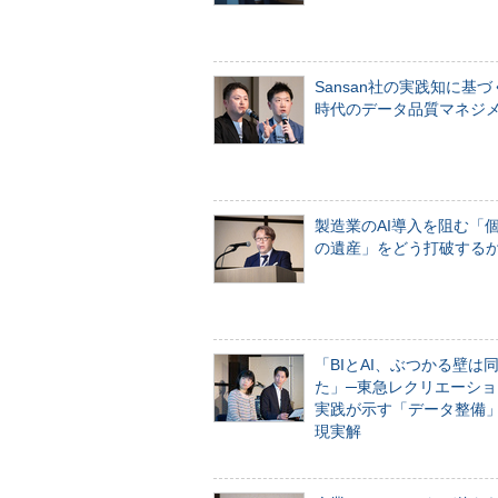
Sansan社の実践知に基づ
時代のデータ品質マネジ
製造業のAI導入を阻む「
の遺産」をどう打破する
「BIとAI、ぶつかる壁は
た」─東急レクリエーショ
実践が示す「データ整備
現実解