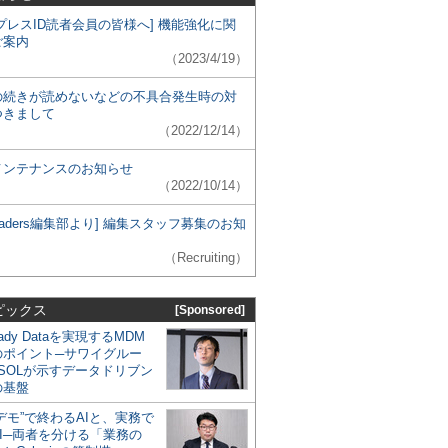
プレスID読者会員の皆様へ] 機能強化に関
ご案内
（2023/4/19）
の続きが読めないなどの不具合発生時の対
つきまして
（2022/12/14）
メンテナンスのお知らせ
（2022/10/14）
 Leaders編集部より] 編集スタッフ募集のお知
（Recruiting）
ピックス
[Sponsored]
eady Dataを実現するMDM
のポイント─サワイグルー
SOLが示すデータドリブン
の基盤
デモ”で終わるAIと、実務で
I─両者を分ける「業務の