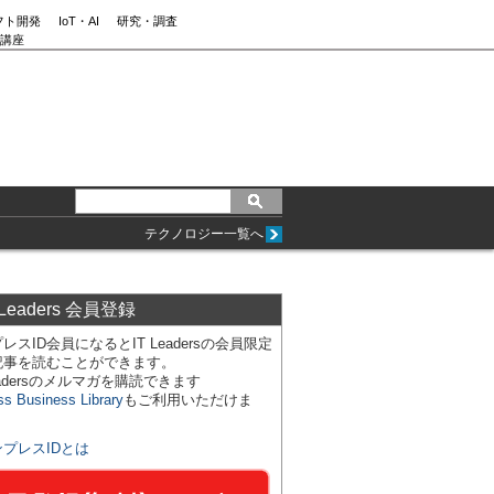
フト開発
IoT・AI
研究・調査
講座
テクノロジー一覧へ
 Leaders 会員登録
レスID会員になるとIT Leadersの会員限定
記事を読むことができます。
Leadersのメルマガを購読できます
ss Business Library
もご利用いただけま
ンプレスIDとは