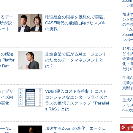
Zoo
ョン変
加速す
するデー
物理統合の限界を仮想化で突破。
ント
所が説
CASE時代の飛躍に向けたスズキ
の全
ルート
の挑戦
─「Z
Zoomt
レポ
14
どう
」の感知
先進企業で広がるAIエージェント
企業
Platfor
のためのデータマネジメントと
化・
Dat
は？
だけの
生成A
従業
貢献す
務アプリ
VDIの導入コストを抑制！ コスト
ライズ向
コンシャスなエンタープライズク
生成
の実像
ラスの仮想デスクトップ「Parallel
レミ
s RAS」とは
への
イ
──NE
加速するZoomの進化、エージェ