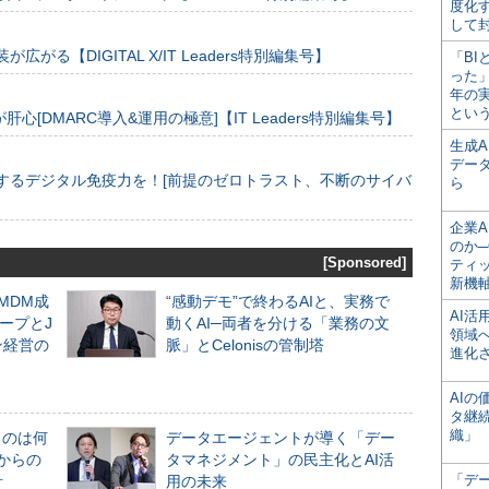
度化
して
装が広がる【DIGITAL X/IT Leaders特別編集号】
「BI
った
年の
とい
[DMARC導入&運用の極意]【IT Leaders特別編集号】
生成
デー
するデジタル免疫力を！[前提のゼロトラスト、不断のサイバ
ら
企業A
のか─
[Sponsored]
ティ
新機
るMDM成
“感動デモ”で終わるAIと、実務で
AI
ープとJ
動くAI─両者を分ける「業務の文
領域
ン経営の
脈」とCelonisの管制塔
進化
AI
タ継
織」
ものは何
データエージェントが導く「デー
からの
タマネジメント」の民主化とAI活
「デ
計
用の未来