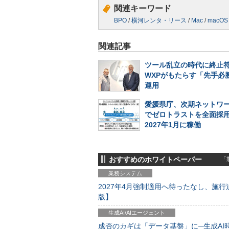
関連キーワード
BPO
/
横河レンタ・リース
/
Mac
/
macOS
関連記事
ツール乱立の時代に終止符
WXPがもたらす「先手必勝
運用
愛媛県庁、次期ネットワ
でゼロトラストを全面採
2027年1月に稼働
おすすめのホワイトペーパー
「製
業務システム
2027年4月強制適用へ待ったなし、施行迫
版】
生成AI/AIエージェント
成否のカギは「データ基盤」に─生成AI時代