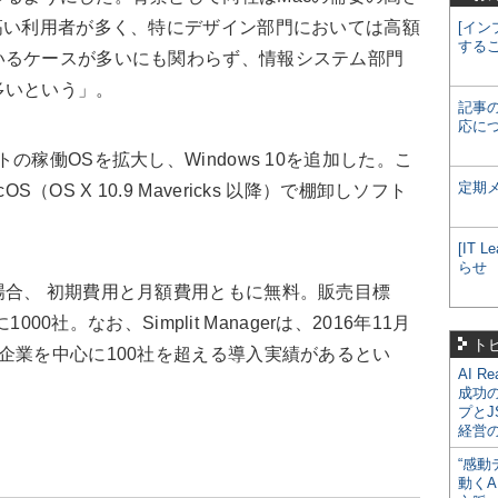
高い利用者が多く、特にデザイン部門においては高額
[イン
する
いるケースが多いにも関わらず、情報システム部門
多いという」。
記事
応に
稼働OSを拡大し、Windows 10を追加した。こ
定期
acOS（OS X 10.9 Mavericks 以降）で棚卸しソフト
[IT
らせ
合、 初期費用と月額費用ともに無料。販売目標
000社。なお、Simplit Managerは、2016年11月
ト
企業を中心に100社を超える導入実績があるとい
AI R
成功
プとJ
経営
“感動
動くA