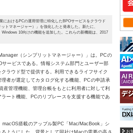
、企業におけるPCの運用管理に特化したBPOサービスをクラウド
（シンプリットマネージャー）」を強化したと発表した。新たに、
indows 10向けの機能を追加した。これらの新機能は、2017
 Manager（シンプリットマネージャー）」は。PCの
Oサービスである。情報システム部門とユーザー部
をクラウド型で提供する。利用できるライフサイク
管理者が選定してカタログ化する機能、PCの申請承
、資産管理機能、管理台帳をもとに利用者に対して利
アラート機能、PCのリプレースを支援する機能であ
acOS搭載のアップル製PC「Mac/MacBook」シ
お
るようにした。背景として同社はMacの需要の高さ