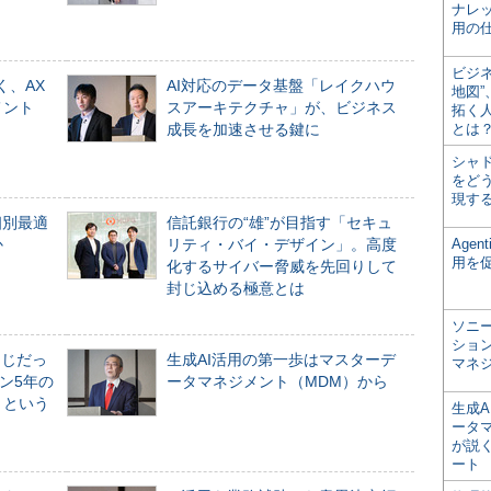
ナレ
用の仕
ビジ
く、AX
AI対応のデータ基盤「レイクハウ
地図
メント
スアーキテクチャ」が、ビジネス
拓く
成長を加速させる鍵に
とは
シャ
をどう
現す
個別最適
信託銀行の“雄”が目指す「セキュ
か
リティ・バイ・デザイン」。高度
Age
用を
化するサイバー脅威を先回りして
封じ込める極意とは
ソニ
ショ
同じだっ
生成AI活用の第一歩はマスターデ
マネ
ン5年の
ータマネジメント（MDM）から
」という
生成
ータ
が説く
ート