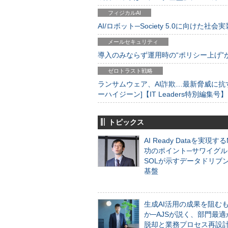
フィジカルAI
AI/ロボット─Society 5.0に向けた社会実
メールセキュリティ
導入のみならず運用時の“ポリシー上げ”が肝心
ゼロトラスト戦略
ランサムウェア、AI詐欺…最新脅威に抗
ーハイジーン]【IT Leaders特別編集号】
トピックス
AI Ready Dataを実現す
功のポイント─サワイグル
SOLが示すデータドリブ
基盤
生成AI活用の成果を阻む
か─AJSが説く、部門最適
脱却と業務プロセス再設