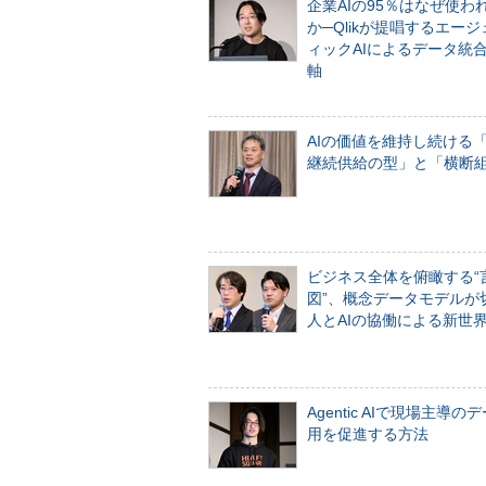
企業AIの95％はなぜ使わ
か─Qlikが提唱するエー
ィックAIによるデータ統
軸
AIの価値を維持し続ける
継続供給の型」と「横断
ビジネス全体を俯瞰する“
図”、概念データモデルが
人とAIの協働による新世
Agentic AIで現場主導の
用を促進する方法