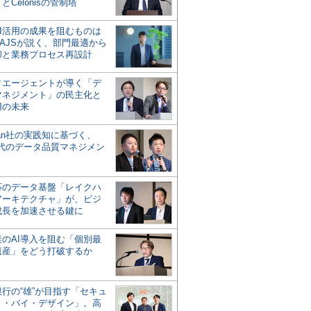
とCelonisの管制塔
AI活用の成果を阻むものは
AJSが説く、部門最適から
却と業務プロセス再設計
タエージェントが導く「デ
マネジメント」の民主化と
用の未来
san社の実践知に基づく、
時代のデータ品質マネジメン
対応のデータ基盤「レイクハ
アーキテクチャ」が、ビジ
成長を加速させる鍵に
業のAI導入を阻む「個別最
遺産」をどう打破するか
行の“雄”が目指す「セキュ
ィ・バイ・デザイン」。高