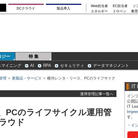
Web担当者
EC担当者
ソ
DCクラウド
製品導入
エネルギー
ドローン
教育
ロジー
特 集
スマイニング
AI
RPA
セキュリティ
データマネジメント
管理
＞
新製品・サービス
＞ 横河レンタ・リース、PCのライフサイク
IT
運用管理記事一覧へ
インプ
公開
IT 
、PCのライフサイクル運用管
Impre
す。
クラウド
・
イ