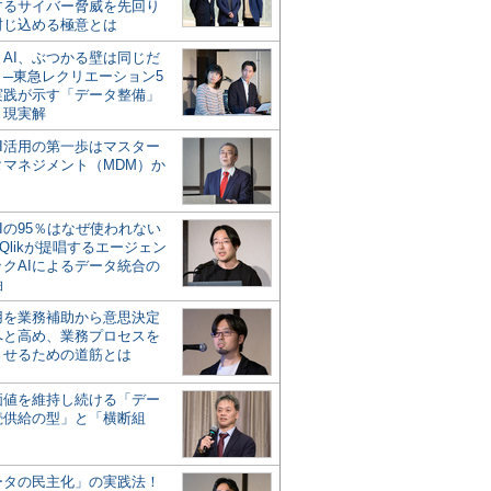
するサイバー脅威を先回り
封じ込める極意とは
とAI、ぶつかる壁は同じだ
」─東急レクリエーション5
実践が示す「データ整備」
う現実解
AI活用の第一歩はマスター
タマネジメント（MDM）か
Iの95％はなぜ使われない
Qlikが提唱するエージェン
ックAIによるデータ統合の
軸
活用を業務補助から意思決定
へと高め、業務プロセスを
させるための道筋とは
の価値を維持し続ける「デー
続供給の型」と「横断組
ータの民主化」の実践法！