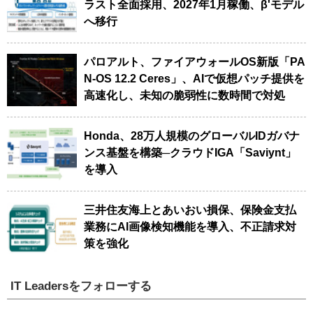
ラスト全面採用、2027年1月稼働、β'モデル
へ移行
パロアルト、ファイアウォールOS新版「PA
N-OS 12.2 Ceres」、AIで仮想パッチ提供を
高速化し、未知の脆弱性に数時間で対処
Honda、28万人規模のグローバルIDガバナ
ンス基盤を構築─クラウドIGA「Saviynt」
を導入
三井住友海上とあいおい損保、保険金支払
業務にAI画像検知機能を導入、不正請求対
策を強化
IT Leadersをフォローする