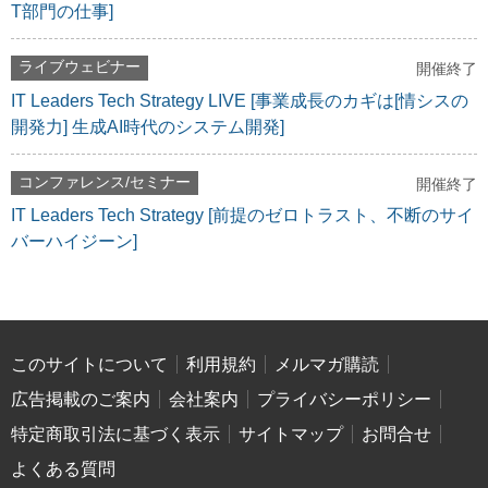
T部門の仕事]
ライブウェビナー
開催終了
IT Leaders Tech Strategy LIVE [事業成長のカギは[情シスの
開発力] 生成AI時代のシステム開発]
コンファレンス/セミナー
開催終了
IT Leaders Tech Strategy [前提のゼロトラスト、不断のサイ
バーハイジーン]
このサイトについて
利用規約
メルマガ購読
広告掲載のご案内
会社案内
プライバシーポリシー
特定商取引法に基づく表示
サイトマップ
お問合せ
よくある質問