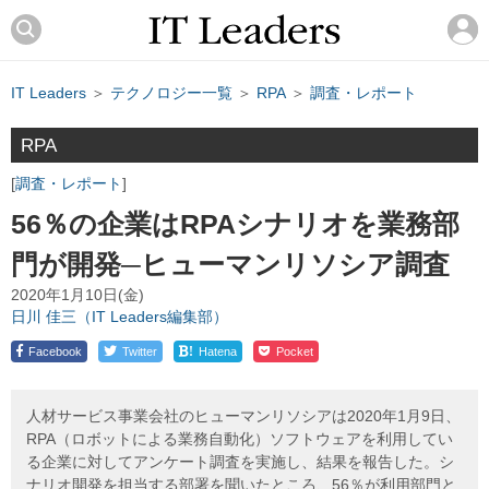
IT Leaders
＞
テクノロジー一覧
＞
RPA
＞
調査・レポート
RPA
調査・レポート
56％の企業はRPAシナリオを業務部
門が開発─ヒューマンリソシア調査
2020年1月10日(金)
日川 佳三（IT Leaders編集部）
!
Facebook
Twitter
Hatena
Pocket
人材サービス事業会社のヒューマンリソシアは2020年1月9日、
RPA（ロボットによる業務自動化）ソフトウェアを利用してい
る企業に対してアンケート調査を実施し、結果を報告した。シ
ナリオ開発を担当する部署を聞いたところ、56％が利用部門と