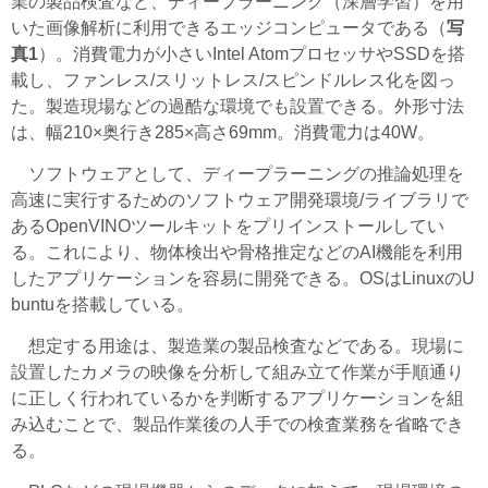
業の製品検査など、ディープラーニング（深層学習）を用
いた画像解析に利用できるエッジコンピュータである（
写
真1
）。消費電力が小さいIntel AtomプロセッサやSSDを搭
載し、ファンレス/スリットレス/スピンドルレス化を図っ
た。製造現場などの過酷な環境でも設置できる。外形寸法
は、幅210×奥行き285×高さ69mm。消費電力は40W。
ソフトウェアとして、ディープラーニングの推論処理を
高速に実行するためのソフトウェア開発環境/ライブラリで
あるOpenVINOツールキットをプリインストールしてい
る。これにより、物体検出や骨格推定などのAI機能を利用
したアプリケーションを容易に開発できる。OSはLinuxのU
buntuを搭載している。
想定する用途は、製造業の製品検査などである。現場に
設置したカメラの映像を分析して組み立て作業が手順通り
に正しく行われているかを判断するアプリケーションを組
み込むことで、製品作業後の人手での検査業務を省略でき
る。