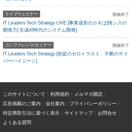
ライブウェビナー
開催終了
IT Leaders Tech Strategy LIVE [事業成長のカギは[情シスの
開発力] 生成AI時代のシステム開発]
コンファレンス/セミナー
開催終了
IT Leaders Tech Strategy [前提のゼロトラスト、不断のサイ
バーハイジーン]
このサイトについて
利用規約
メルマガ購読
広告掲載のご案内
会社案内
プライバシーポリシー
特定商取引法に基づく表示
サイトマップ
お問合せ
よくある質問