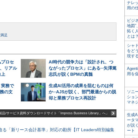
ナレ
用の仕
ビジ
地図
拓く
客満足
とは
シャ
をどう
現す
払プロセ
AI時代の競争力は「設計され、つ
用、リアル
ながったプロセス」にある─矢澤篤
Age
用を
向上
志氏が説くBPMの真髄
、実務で
生成AI活用の成果を阻むものは何
業務の文
か─AJSが説く、部門最適からの脱
ソニ
ショ
却と業務プロセス再設計
マネ
品/サービス資料ダウンロードサイト「Impress Business Library」へ」
生成
ータ
が説く
る「新リース会計基準」対応の勘所【IT Leaders特別編集
ート