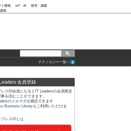
フト開発
IoT・AI
研究・調査
講座
テクノロジー一覧へ
 Leaders 会員登録
レスID会員になるとIT Leadersの会員限定
記事を読むことができます。
Leadersのメルマガを購読できます
ss Business Library
もご利用いただけま
ンプレスIDとは