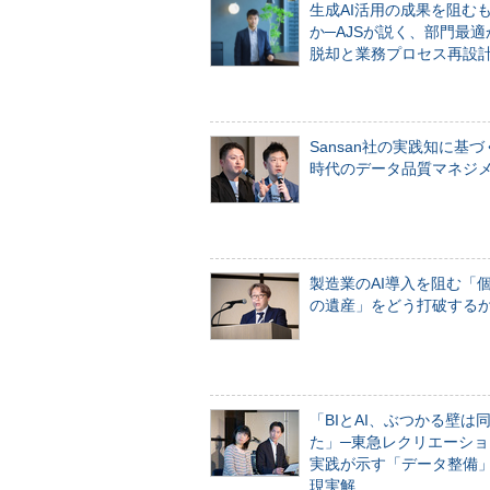
生成AI活用の成果を阻む
か─AJSが説く、部門最適
脱却と業務プロセス再設
Sansan社の実践知に基づ
時代のデータ品質マネジ
製造業のAI導入を阻む「
の遺産」をどう打破する
「BIとAI、ぶつかる壁は
た」─東急レクリエーショ
実践が示す「データ整備
現実解