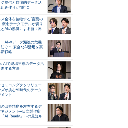
ッジ提供と自律的データ活
組み作りが“鍵”に
ネス全体を俯瞰する“言葉の
”、概念データモデルが切り
人とAIの協働による新世界
？
ドーAIやデータ漏洩の危機
防ぐ？ 安全なAI活用を実
る新戦略
ntic AIで現場主導のデータ活
促進する方法
ーセミコンダクタソリュー
ンズが挑むAI時代のデータ
ジメント
AIの回答精度を左右するデ
マネジメント─日立製作所
「AI Ready」への最短ル