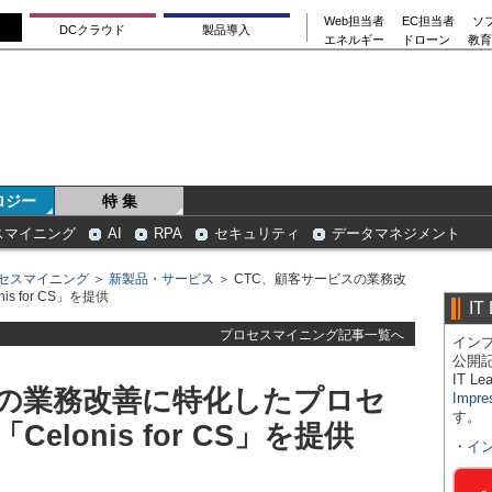
Web担当者
EC担当者
ソ
DCクラウド
製品導入
エネルギー
ドローン
教育
ロジー
特 集
スマイニング
AI
RPA
セキュリティ
データマネジメント
セスマイニング
＞
新製品・サービス
＞ CTC、顧客サービスの業務改
 for CS」を提供
IT
プロセスマイニング記事一覧へ
インプ
公開
IT 
スの業務改善に特化したプロセ
Impre
す。
lonis for CS」を提供
・
イ