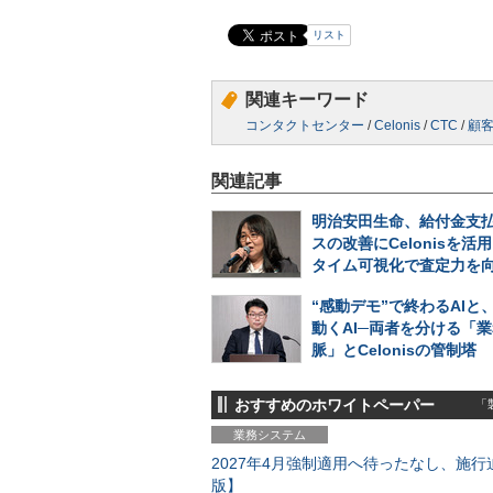
リスト
関連キーワード
コンタクトセンター
/
Celonis
/
CTC
/
顧
関連記事
明治安田生命、給付金支
スの改善にCelonisを活
タイム可視化で査定力を
“感動デモ”で終わるAIと
動くAI─両者を分ける「
脈」とCelonisの管制塔
おすすめのホワイトペーパー
「製
業務システム
2027年4月強制適用へ待ったなし、施行迫
版】