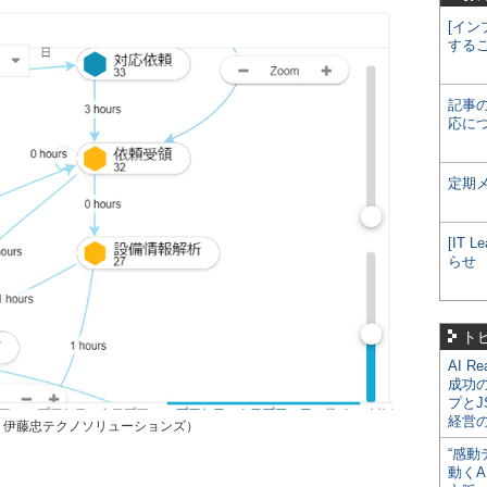
[イン
する
記事
応に
定期
[IT
らせ
ト
AI R
成功
プとJ
経営
（出典：伊藤忠テクノソリューションズ）
“感動
動くA