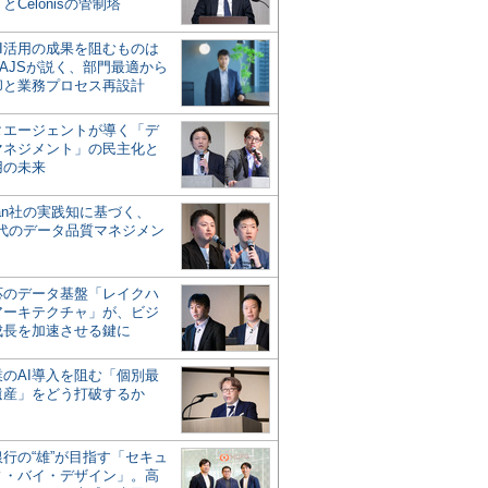
とCelonisの管制塔
AI活用の成果を阻むものは
AJSが説く、部門最適から
却と業務プロセス再設計
タエージェントが導く「デ
マネジメント」の民主化と
用の未来
san社の実践知に基づく、
時代のデータ品質マネジメン
対応のデータ基盤「レイクハ
アーキテクチャ」が、ビジ
成長を加速させる鍵に
業のAI導入を阻む「個別最
遺産」をどう打破するか
行の“雄”が目指す「セキュ
ィ・バイ・デザイン」。高