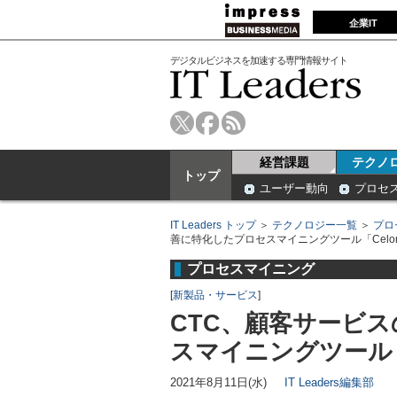
企業IT
デジタルビジネスを加速する専門情報サイト
経営課題
テクノ
トップ
ユーザー動向
プロセ
IT Leaders トップ
＞
テクノロジー一覧
＞
プロ
善に特化したプロセスマイニングツール「Celonis
プロセスマイニング
[
新製品・サービス
]
CTC、顧客サービ
スマイニングツール「Ce
2021年8月11日(水)
IT Leaders編集部