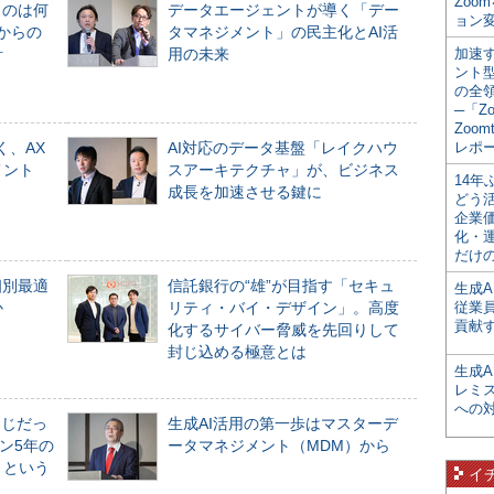
Zoo
ものは何
データエージェントが導く「デー
ョン変
からの
タマネジメント」の民主化とAI活
計
用の未来
加速す
ント
の全
─「Z
Zoomt
く、AX
AI対応のデータ基盤「レイクハウ
レポ
メント
スアーキテクチャ」が、ビジネス
14
成長を加速させる鍵に
どう
企業
化・
だけの
個別最適
信託銀行の“雄”が目指す「セキュ
生成A
か
リティ・バイ・デザイン」。高度
従業
貢献す
化するサイバー脅威を先回りして
封じ込める極意とは
生成
レミ
への
同じだっ
生成AI活用の第一歩はマスターデ
ン5年の
ータマネジメント（MDM）から
」という
イ