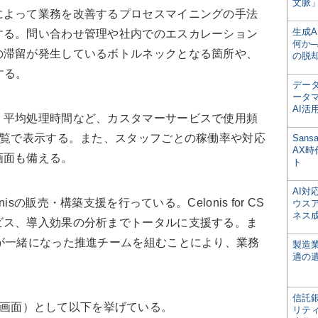
文脈」
よって業務を改善するプロセスマイニングの手法
生成
する。問い合わせ管理や社内でのエスカレーション
何か─
の滞留が発生しているボトルネックとなる箇所や、
の脱
する。
デー
ータ
AI活
平均処理時間など、カスタマーサービスで使用頻
一覧で表示する。また、スタッフごとの稼働率や対応
San
AX
画面も備える。
ト
AI
isの販売・構築支援を行っている。Celonis for CS
ウス
ネス
ビス、導入効果の分析までトータルに支援する。ま
が一緒になった推進チームを組むことにより、業務
製造
適の
信託銀
る機能（画面）として以下を挙げている。
リテ