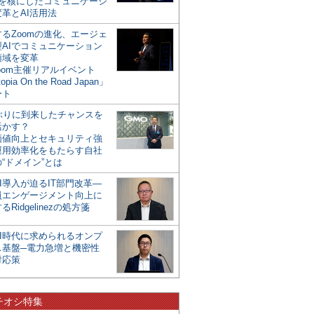
mを核にしたコミュニケーシ
革とAI活用法
るZoomの進化、エージェ
型AIでコミュニケーション
領域を変革
oom主催リアルイベント
opia On the Road Japan」
ート
年ぶりに到来したチャンスを
活かす？
価値向上とセキュリティ強
運用効率化をもたらす自社
“ドメイン”とは
I導入が迫るIT部門改革―
員エンゲージメント向上に
るRidgelinezの処方箋
AI時代に求められるオンプ
ス基盤─電力急増と機密性
対応策
チオシ特集