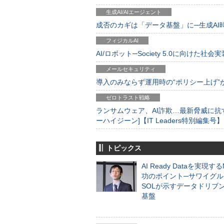
生成AI/AIエージェント
成否のカギは「データ基盤」に─生成AI時代
フィジカルAI
AI/ロボット─Society 5.0に向けた社会実
メールセキュリティ
導入のみならず運用時の“ポリシー上げ”が肝心
ゼロトラスト戦略
ランサムウェア、AI詐欺…最新脅威に抗
ーハイジーン]【IT Leaders特別編集号】
トピックス
AI Ready Dataを実現す
功のポイント─サワイグル
SOLが示すデータドリブ
基盤