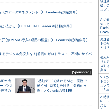
物理
破。C
スズ
のデータマネジメント【IT Leaders特別編集号】
AI
知にある
装が広がる【DIGITAL X/IT Leaders特別編集号】
Plat
Read
先進
[DMARC導入&運用の極意]【IT Leaders特別編集号】
トの
とは
するデジタル免疫力を！[前提のゼロトラスト、不断のサイバ
優れ
リを
ズ向
実像
[Sponsored]
VDI
るMDM成
“感動デモ”で終わるAIと、実務で
トコ
ープとJ
動くAI─両者を分ける「業務の文
ズク
「Par
ン経営の
脈」とCelonisの管制塔
AI時
NEC・
語る