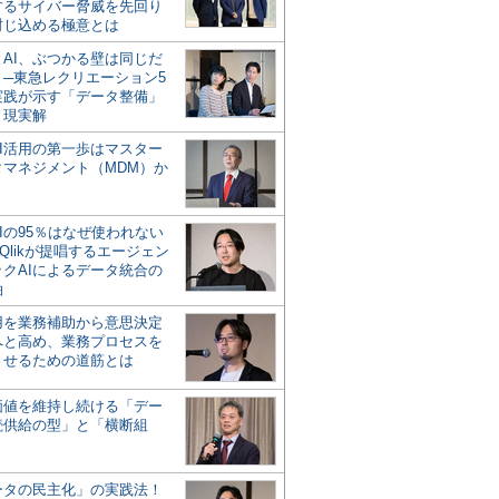
するサイバー脅威を先回り
封じ込める極意とは
とAI、ぶつかる壁は同じだ
」─東急レクリエーション5
実践が示す「データ整備」
う現実解
AI活用の第一歩はマスター
タマネジメント（MDM）か
Iの95％はなぜ使われない
Qlikが提唱するエージェン
ックAIによるデータ統合の
軸
活用を業務補助から意思決定
へと高め、業務プロセスを
させるための道筋とは
の価値を維持し続ける「デー
続供給の型」と「横断組
ータの民主化」の実践法！