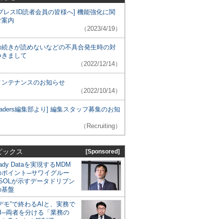
プレスID読者会員の皆様へ] 機能強化に関
ご案内
（2023/4/19）
の続きが読めないなどの不具合発生時の対
つきまして
（2022/12/14）
メンテナンスのお知らせ
（2022/10/14）
 Leaders編集部より] 編集スタッフ募集のお知
（Recruiting）
ピックス
[Sponsored]
eady Dataを実現するMDM
のポイント─サワイグルー
SOLが示すデータドリブン
の基盤
デモ”で終わるAIと、実務で
I─両者を分ける「業務の