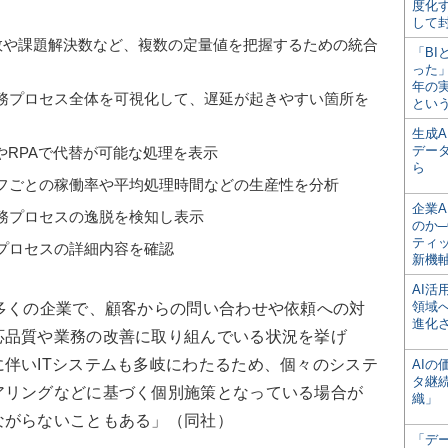
度化
して
答数や課題解決数など、複数の定量値を把握するための統合
「BI
った
年の
務プロセス全体を可視化して、遅延が起きやすい箇所を
とい
生成
デー
やRPAで代替が可能な処理を表示
ら
フごとの稼働率や平均処理時間などの生産性を分析
企業A
務プロセスの逸脱を検知し表示
のか─
ティ
プロセスの詳細内容を確認
新機
AI
領域
多くの企業で、顧客からの問い合わせや依頼への対
進化
応品質や業務の改善に取り組んでいる状況を挙げ
伴いITシステムも多岐にわたるため、個々のシステ
AI
タ継
アリングなどに基づく個別施策となっている場合が
織」
ながらないこともある」（同社）
「デ