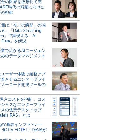
統合の限界を仮想化で突
ASE時代の飛躍に向けた
キの挑戦
の真価は「今この瞬間」の感
。「Data Streaming
form」で実現する「AI
y Data」を解説
企業で広がるAIエージェン
ためのデータマネジメント
？
たユーザー体験で業務アプ
定着させるエンタープライ
けノーコード開発ツールの
の導入コストを抑制！ コス
ンシャスなエンタープライ
ラスの仮想デスクトップ
allels RAS」とは
代の“基幹インフラ”へ──
NOT A HOTEL・DeNAが