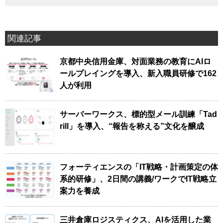
関連記事
京都中央信用金庫、対面業務の教育にAIロ
ールプレイングを導入、新入職員研修で162
人が利用
サーバーワークス、標的型メール訓練「Tad
rill」を導入、“報告を称える”文化を醸成
フォーティエンスの「IT戦略・計画策定の体
系的研修」、2日間の講義/ワークでIT戦略立
案力を養成
三井倉庫ロジスティクス、AIを活用した業