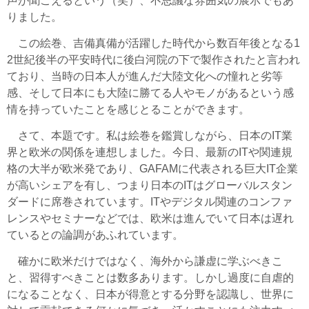
声が聞こえるという（笑）、不思議な雰囲気の展示でもあ
りました。
この絵巻、吉備真備が活躍した時代から数百年後となる1
2世紀後半の平安時代に後白河院の下で製作されたと言われ
ており、当時の日本人が進んだ大陸文化への憧れと劣等
感、そして日本にも大陸に勝てる人やモノがあるという感
情を持っていたことを感じとることができます。
さて、本題です。私は絵巻を鑑賞しながら、日本のIT業
界と欧米の関係を連想しました。今日、最新のITや関連規
格の大半が欧米発であり、GAFAMに代表される巨大IT企業
が高いシェアを有し、つまり日本のITはグローバルスタン
ダードに席巻されています。ITやデジタル関連のコンファ
レンスやセミナーなどでは、欧米は進んでいて日本は遅れ
ているとの論調があふれています。
確かに欧米だけではなく、海外から謙虚に学ぶべきこ
と、習得すべきことは数多あります。しかし過度に自虐的
になることなく、日本が得意とする分野を認識し、世界に