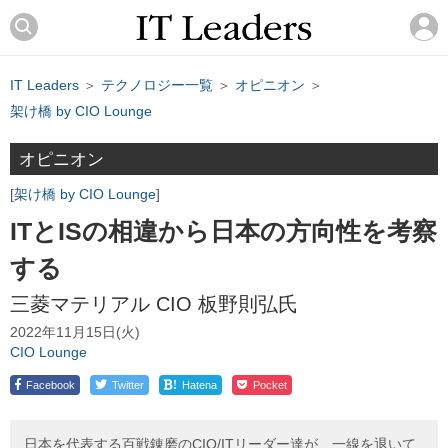
IT Leaders
＞
テクノロジー一覧
＞
オピニオン
＞
架け橋 by CIO Lounge
オピニオン
架け橋 by CIO Lounge
ITとISの相違から日本の方向性を考察
する
三菱マテリアル CIO 板野則弘氏
2022年11月15日(火)
CIO Lounge
!
Facebook
Twitter
Hatena
Pocket
日本を代表する百戦錬磨のCIO/ITリーダー達が、一線を退いて