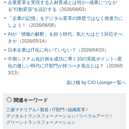
企業変革を実現する人材育成とは何か─成果につなが
る”行動変容”を設計する
（2026/08/03）
「企業の記憶」をデジタル変革の障壁ではなく推進力に
しよう！
（2026/06/08）
AIが「情報の解釈」を担う時代、私たちはどう対応すべ
きか
（2026/05/14）
日本企業はIT化に向いていない？
（2026/04/10）
中期システム化計画を成功に導く10の実践ポイント─変
化の激しい時代にIT部門が持つべき視点とは？
（2026/0
3/13）
架け橋 by CIO Lounge一覧へ
関連キーワード
三菱マテリアル
/
製造
/
IT部門
/
組織変革
/
デジタルトランスフォーメーション
/
リベラルアーツ
/
グリーントランスフォーメーション