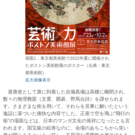
画面1：東京都美術館で2022年夏に開催され
たボストン美術館展のポスター（出典：東京
都美術館）
拡大画像表示
遣唐使として唐に到着した吉備真備は高楼に幽閉され、
数々の無理難題（文選、囲碁、野馬台詩）を課せられま
す。さまざまな術を用いて、それらを見事に解いたという
逸話に基づいた痛快な内容でした。正座で空を飛ぶ“飛行の
術”の場面などは、日本のマンガ文化の発祥になったとも言
われます。国宝級の絵巻なのに、会場のあちこちから笑い