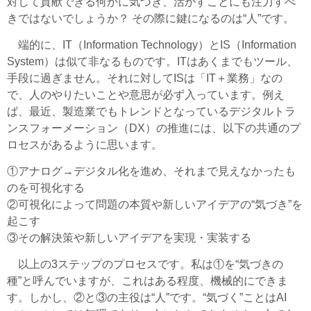
対して貢献できる何かに気づき、活かすことにも注力すべ
きではないでしょうか？ その際に鍵になるのは“人”です。
端的に、IT（Information Technology）とIS（Information
System）は似て非なるものです。ITはあくまでもツール、
手段に過ぎません。それに対してISは「IT＋業務」なの
で、人のやりたいことや意思が必ず入っています。例え
ば、最近、製造業でもトレンドとなっているデジタルトラ
ンスフォーメーション（DX）の推進には、以下の共通のプ
ロセスがあるように思います。
①アナログ→デジタル化を進め、それまで見えなかったも
のを可視化する
②可視化によって問題の本質や新しいアイデアの“気づき”を
起こす
③その解決策や新しいアイデアを実現・実装する
以上の3ステップのプロセスです。私は①を“気づきの
種”と呼んでいますが、これはある程度、機械的にできま
す。しかし、②と③の主役は“人”です。“気づく”ことはAI