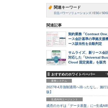
関連キーワード
日立パワーソリューションズ
/
ESG
/
SDG
関連記事
契約業務「Contract O
ース会計基準の準拠支援
ース該当性を自動判定
サムライズ、新リース会
対応した「Universal Bus
Cloud 固定資産」を販売
おすすめのホワイトペーパー
「製
業務システム
2027年4月強制適用へ待ったなし、施行迫
版】
生成AI/AIエージェント
成否のカギは「データ基盤」に─生成AI時代