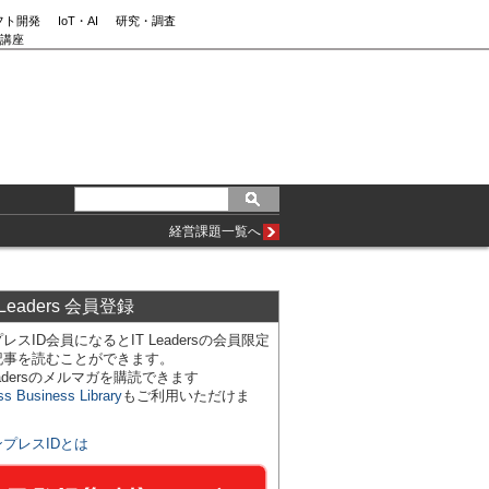
フト開発
IoT・AI
研究・調査
講座
経営課題一覧へ
 Leaders 会員登録
レスID会員になるとIT Leadersの会員限定
記事を読むことができます。
Leadersのメルマガを購読できます
ss Business Library
もご利用いただけま
ンプレスIDとは