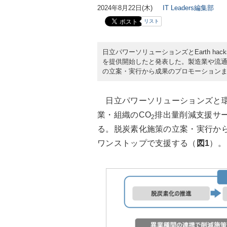
2024年8月22日(木)
IT Leaders編集部
リスト
日立パワーソリューションズとEarth hac
を提供開始したと発表した。製造業や流
の立案・実行から成果のプロモーション
日立パワーソリューションズと環境経
業・組織のCO
排出量削減支援サ
2
る。脱炭素化施策の立案・実行から
ワンストップで支援する（
図1
）。