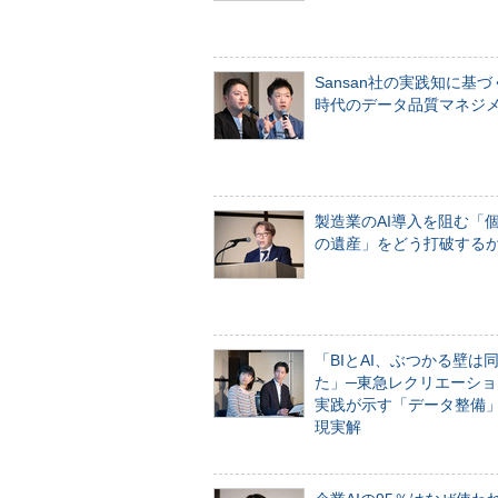
Sansan社の実践知に基づ
時代のデータ品質マネジ
製造業のAI導入を阻む「
の遺産」をどう打破する
「BIとAI、ぶつかる壁は
た」─東急レクリエーショ
実践が示す「データ整備
現実解