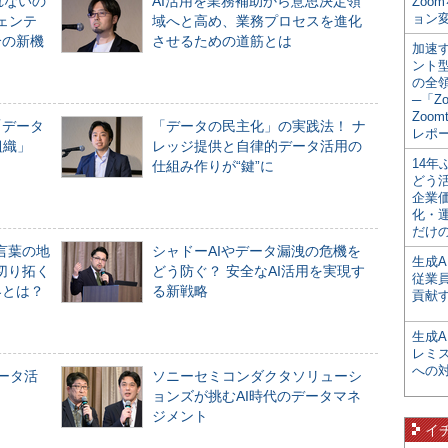
れないの
AI活用を業務補助から意思決定領
Zoo
ョン変
ジェンテ
域へと高め、業務プロセスを進化
合の新機
させるための道筋とは
加速す
ント
の全
─「Z
Zoomt
「データ
「データの民主化」の実践法！ ナ
レポ
組織」
レッジ提供と自律的データ活用の
14
仕組み作りが“鍵”に
どう
企業
化・
だけの
言葉の地
シャドーAIやデータ漏洩の危機を
生成A
切り拓く
どう防ぐ？ 安全なAI活用を実現す
従業
界とは？
る新戦略
貢献す
生成
レミ
への
データ活
ソニーセミコンダクタソリューシ
ョンズが挑むAI時代のデータマネ
ジメント
イ