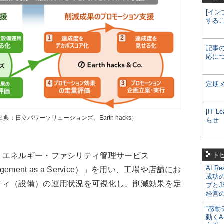
[イン
する
記事
応に
定期
[IT
：日立パワーソリューションズ、Earth hacks）
らせ
ト
エネルギー・ファシリティ管理サービス
AI R
Management as a Service）」を用い、工場や店舗にお
成功
ティ（設備）の運用状況を可視化し、削減効果を定
プとJ
経営
“感動
動くA