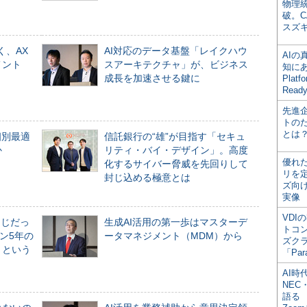
物理
破。C
スズ
く、AX
AI対応のデータ基盤「レイクハウ
AI
メント
スアーキテクチャ」が、ビジネス
知にある
成長を加速させる鍵に
Plat
Read
先進
トの
とは
個別最適
信託銀行の“雄”が目指す「セキュ
か
リティ・バイ・デザイン」。高度
優れ
化するサイバー脅威を先回りして
リを
封じ込める極意とは
ズ向
実像
VDI
同じだっ
生成AI活用の第一歩はマスターデ
トコ
ン5年の
ータマネジメント（MDM）から
ズク
」という
「Par
AI時
NEC・
語る