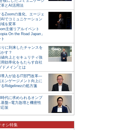
mを核にしたコミュニケーシ
革とAI活用法
るZoomの進化、エージェ
型AIでコミュニケーション
領域を変革
oom主催リアルイベント
opia On the Road Japan」
ート
年ぶりに到来したチャンスを
活かす？
価値向上とセキュリティ強
運用効率化をもたらす自社
“ドメイン”とは
I導入が迫るIT部門改革―
員エンゲージメント向上に
るRidgelinezの処方箋
AI時代に求められるオンプ
ス基盤─電力急増と機密性
対応策
チオシ特集