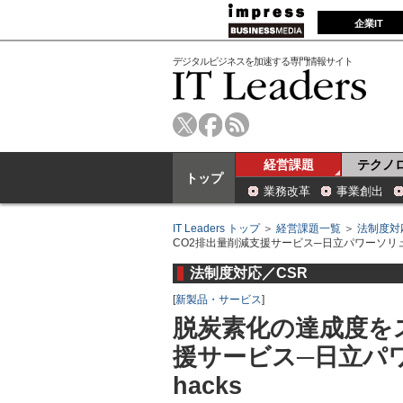
企業IT
デジタルビジネスを加速する専門情報サイト
経営課題
テクノ
トップ
業務改革
事業創出
IT Leaders トップ
＞
経営課題一覧
＞
法制度対
CO2排出量削減支援サービス─日立パワーソリューシ
法制度対応／CSR
[
新製品・サービス
]
脱炭素化の達成度を
援サービス─日立パワ
hacks