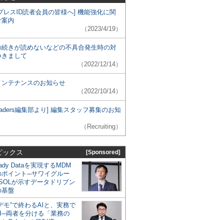
プレスID読者会員の皆様へ] 機能強化に関
ご案内
（2023/4/19）
の続きが読めないなどの不具合発生時の対
つきまして
（2022/12/14）
メンテナンスのお知らせ
（2022/10/14）
 Leaders編集部より] 編集スタッフ募集のお知
（Recruiting）
ピックス
[Sponsored]
eady Dataを実現するMDM
のポイント─サワイグルー
SOLが示すデータドリブン
の基盤
デモ”で終わるAIと、実務で
I─両者を分ける「業務の