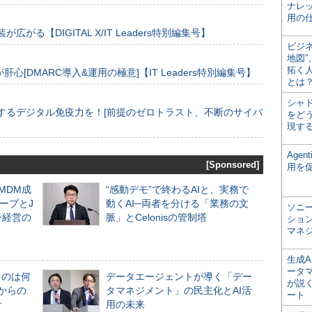
ナレ
用の仕
装が広がる【DIGITAL X/IT Leaders特別編集号】
ビジ
地図
拓く
[DMARC導入&運用の極意]【IT Leaders特別編集号】
とは
シャ
するデジタル免疫力を！[前提のゼロトラスト、不断のサイバ
をどう
現す
Age
[Sponsored]
用を
るMDM成
“感動デモ”で終わるAIと、実務で
ープとJ
動くAI─両者を分ける「業務の文
ソニ
ン経営の
脈」とCelonisの管制塔
ショ
マネ
生成
ータ
ものは何
データエージェントが導く「デー
が説く
からの
タマネジメント」の民主化とAI活
ート
計
用の未来