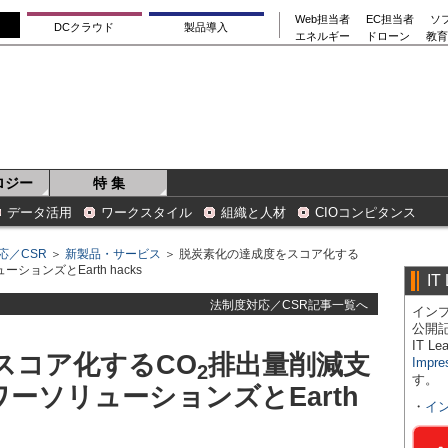
Web担当者
EC担当者
ソ
DCクラウド
製品導入
エネルギー
ドローン
教育
ロジー
特 集
データ活用
ワークスタイル
組織と人材
CIOコンピタンス
応／CSR
＞
新製品・サービス
＞ 脱炭素化の達成度をスコア化する
ョンズとEarth hacks
IT
法制度対応／CSR記事一覧へ
インプ
公開
IT 
スコア化するCO
排出量削減支
Impre
2
す。
ーソリューションズとEarth
・
イ