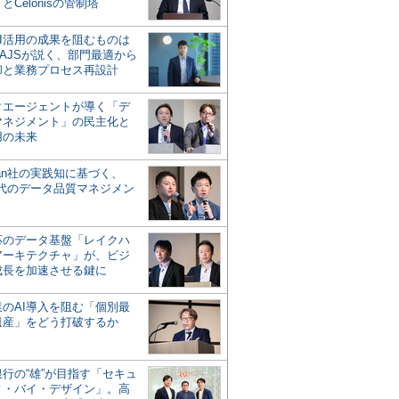
とCelonisの管制塔
AI活用の成果を阻むものは
AJSが説く、部門最適から
却と業務プロセス再設計
タエージェントが導く「デ
マネジメント」の民主化と
用の未来
san社の実践知に基づく、
時代のデータ品質マネジメン
対応のデータ基盤「レイクハ
アーキテクチャ」が、ビジ
成長を加速させる鍵に
業のAI導入を阻む「個別最
遺産」をどう打破するか
行の“雄”が目指す「セキュ
ィ・バイ・デザイン」。高