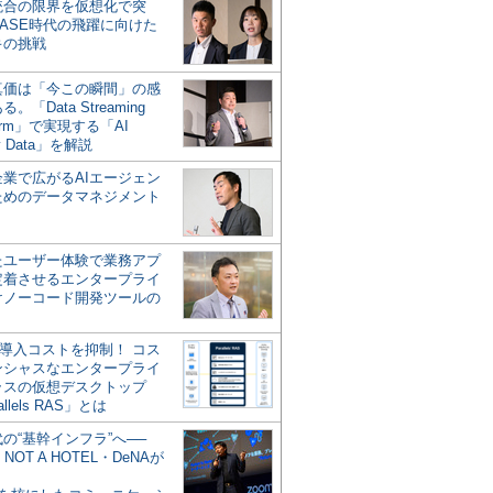
統合の限界を仮想化で突
ASE時代の飛躍に向けた
キの挑戦
の真価は「今この瞬間」の感
。「Data Streaming
form」で実現する「AI
y Data」を解説
企業で広がるAIエージェン
ためのデータマネジメント
？
たユーザー体験で業務アプ
定着させるエンタープライ
けノーコード開発ツールの
の導入コストを抑制！ コス
ンシャスなエンタープライ
ラスの仮想デスクトップ
allels RAS」とは
代の“基幹インフラ”へ──
NOT A HOTEL・DeNAが