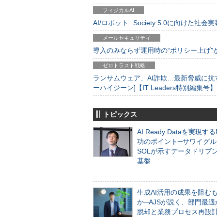
フィジカルAI
AI/ロボット─Society 5.0に向けた社会実
メールセキュリティ
導入のみならず運用時の“ポリシー上げ”が肝心
ゼロトラスト戦略
ランサムウェア、AI詐欺…最新脅威に抗
ーハイジーン]【IT Leaders特別編集号】
トピックス
AI Ready Dataを実現す
功のポイント─サワイグル
SOLが示すデータドリブ
基盤
生成AI活用の成果を阻む
か─AJSが説く、部門最適
脱却と業務プロセス再設