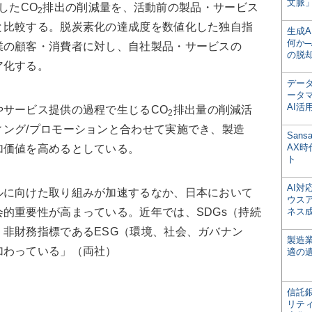
文脈」
化したCO
排出の削減量を、活動前の製品・サービス
2
と比較する。脱炭素化の達成度を数値化した独自指
生成
何か─
業の顧客・消費者に対し、自社製品・サービスの
の脱
ア化する。
デー
ータ
AI活
サービス提供の過程で生じるCO
排出量の削減活
2
ング/プロモーションと合わせて実施でき、製造
San
AX
加価値を高めるとしている。
ト
AI
に向けた取り組みが加速するなか、日本において
ウス
的重要性が高まっている。近年では、SDGs（持続
ネス
非財務指標であるESG（環境、社会、ガバナン
製造
加わっている」（両社）
適の
信託銀
リテ