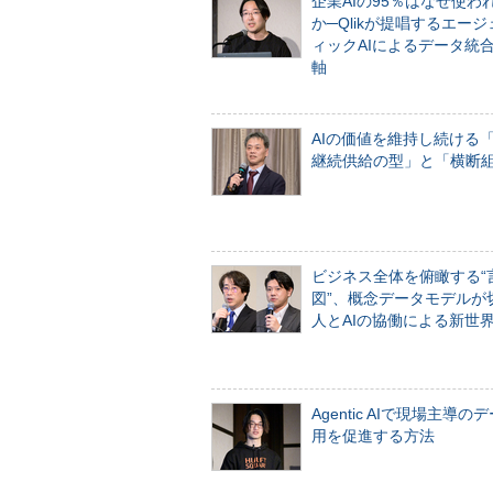
企業AIの95％はなぜ使わ
か─Qlikが提唱するエー
ィックAIによるデータ統
軸
AIの価値を維持し続ける
継続供給の型」と「横断
ビジネス全体を俯瞰する“
図”、概念データモデルが
人とAIの協働による新世
Agentic AIで現場主導の
用を促進する方法