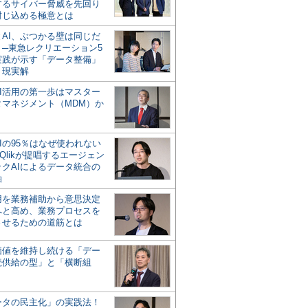
するサイバー脅威を先回り
封じ込める極意とは
とAI、ぶつかる壁は同じだ
」─東急レクリエーション5
実践が示す「データ整備」
う現実解
AI活用の第一歩はマスター
タマネジメント（MDM）か
Iの95％はなぜ使われない
Qlikが提唱するエージェン
ックAIによるデータ統合の
軸
活用を業務補助から意思決定
へと高め、業務プロセスを
させるための道筋とは
の価値を維持し続ける「デー
続供給の型」と「横断組
ータの民主化」の実践法！