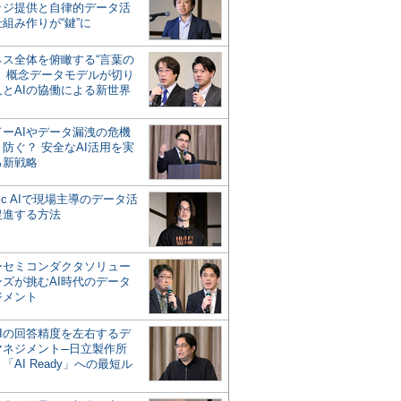
ッジ提供と自律的データ活
組み作りが“鍵”に
ネス全体を俯瞰する“言葉の
”、概念データモデルが切り
人とAIの協働による新世界
？
ドーAIやデータ漏洩の危機
防ぐ？ 安全なAI活用を実
る新戦略
ntic AIで現場主導のデータ活
促進する方法
ーセミコンダクタソリュー
ンズが挑むAI時代のデータ
ジメント
AIの回答精度を左右するデ
マネジメント─日立製作所
「AI Ready」への最短ル