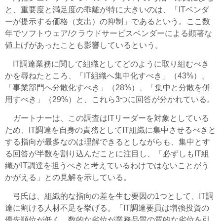
と、重要度と満足度の乖離が特に大きいのは、「ITベンダ
ーが提示する価格（支出）の抑制」であるという。ここ数
年でソフトウェア/クラウドサービスベンダーによる顕著な
値上げがあったことも影響しているという。
IT調達業務に関して組織としてどのように取り組むべき
かを尋ねたところ、「IT組織へ集中化すべき」（43%）、
「事業部門へ分散化すべき」（28%）、「集中と分散を併
用すべき」（29%）と、これら3つに回答が分かれている。
ガートナーは、この調査はITリーダーを対象としている
ため、IT調達を自身の責務としてIT組織に集中させるべきと
する指向が最多なのは理解できるとしながらも、集中とす
る回答が半数を割り込んだことに注目し、「必ずしもIT組
織がIT調達を担うべきと考えているわけではないことがう
かがえる」との見解を示している。
弓氏は、組織的な指向の差を生む要因の1つとして、IT調
達に割ける人材不足を挙げる。「IT調達要員は増強投資の
優先順位が低く、数的な劣位が業務品質の質的な劣位を引