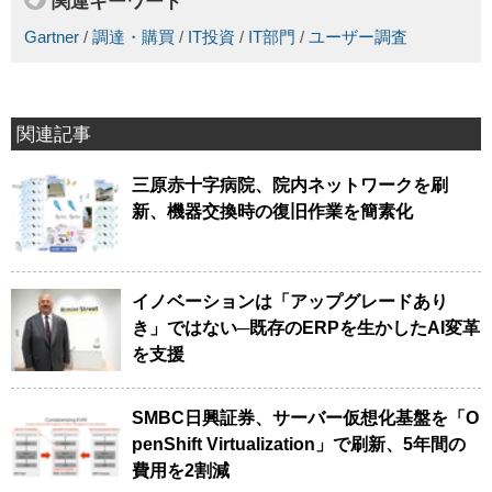
関連キーワード
Gartner
/
調達・購買
/
IT投資
/
IT部門
/
ユーザー調査
関連記事
三原赤十字病院、院内ネットワークを刷
新、機器交換時の復旧作業を簡素化
イノベーションは「アップグレードあり
き」ではない─既存のERPを生かしたAI変革
を支援
SMBC日興証券、サーバー仮想化基盤を「O
penShift Virtualization」で刷新、5年間の
費用を2割減