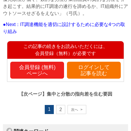
き起こす。結果的にIT調達の遂行を諦めるか、IT組織外にア
ウトソースせざるをえない」（弓氏）。
●Next：IT調達機能を適切に設計するために必要な4つの取
り組み
この記事の続きをお読みいただくには、
会員登録（無料）が必要です
会員登録 (無料)
ログインして
ページへ
記事を読む
【次ページ】
集中と分散の指向差を生む要因
1
2
次へ
>