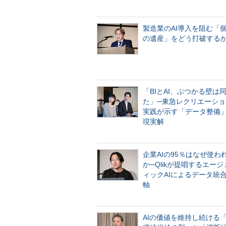
製造業のAI導入を阻む「
の遺産」をどう打破する
「BIとAI、ぶつかる壁は
た」─東急レクリエーショ
実践が示す「データ整備
現実解
企業AIの95％はなぜ使わ
か─Qlikが提唱するエー
ィックAIによるデータ統
軸
AIの価値を維持し続ける