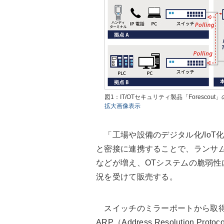
図1：IT/OTセキュリティ製品「Foresc
拡大画像表示
「工場や設備のデジタル化/IoT
と密接に連携することで、ランサ
などが増え、OTシステムの脆弱
況を受けて販売する。
スイッチのミラーポートから取得
ARP（Address Resolutio