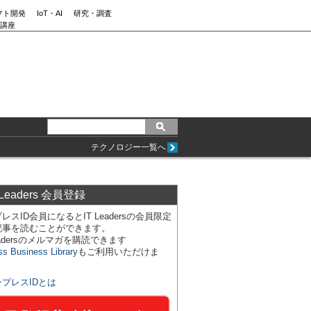
フト開発
IoT・AI
研究・調査
講座
テクノロジー一覧へ
 Leaders 会員登録
レスID会員になるとIT Leadersの会員限定
記事を読むことができます。
Leadersのメルマガを購読できます
ss Business Library
もご利用いただけま
ンプレスIDとは