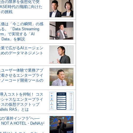
統合の限界を仮想化で突
ASE時代の飛躍に向けた
キの挑戦
の真価は「今この瞬間」の感
。「Data Streaming
form」で実現する「AI
y Data」を解説
企業で広がるAIエージェン
ためのデータマネジメント
？
たユーザー体験で業務アプ
定着させるエンタープライ
けノーコード開発ツールの
の導入コストを抑制！ コス
ンシャスなエンタープライ
ラスの仮想デスクトップ
allels RAS」とは
代の“基幹インフラ”へ──
NOT A HOTEL・DeNAが