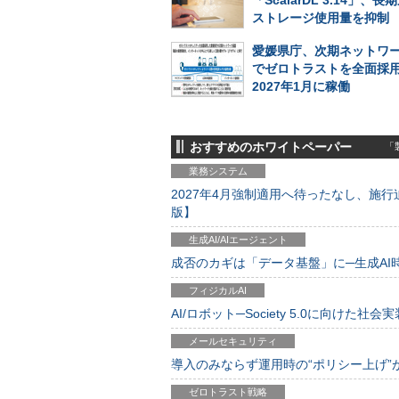
「ScalarDL 3.14」、
ストレージ使用量を抑制
愛媛県庁、次期ネットワ
でゼロトラストを全面採
2027年1月に稼働
おすすめのホワイトペーパー
「製
業務システム
2027年4月強制適用へ待ったなし、施行迫
版】
生成AI/AIエージェント
成否のカギは「データ基盤」に─生成AI時代
フィジカルAI
AI/ロボット─Society 5.0に向けた社会実
メールセキュリティ
導入のみならず運用時の“ポリシー上げ”が肝心
ゼロトラスト戦略