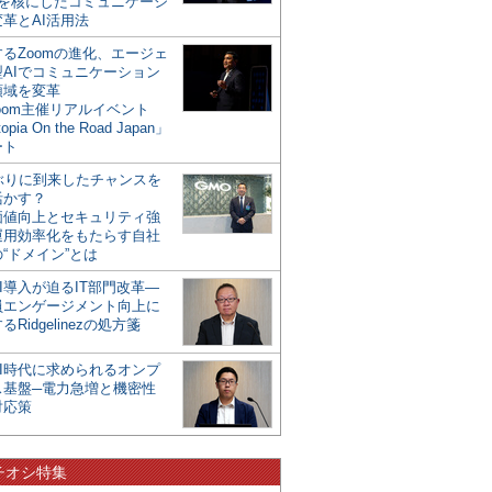
mを核にしたコミュニケーシ
革とAI活用法
るZoomの進化、エージェ
型AIでコミュニケーション
領域を変革
oom主催リアルイベント
opia On the Road Japan」
ート
年ぶりに到来したチャンスを
活かす？
価値向上とセキュリティ強
運用効率化をもたらす自社
“ドメイン”とは
I導入が迫るIT部門改革―
員エンゲージメント向上に
るRidgelinezの処方箋
AI時代に求められるオンプ
ス基盤─電力急増と機密性
対応策
チオシ特集