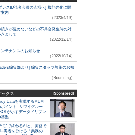
プレスID読者会員の皆様へ] 機能強化に関
ご案内
（2023/4/19）
の続きが読めないなどの不具合発生時の対
つきまして
（2022/12/14）
メンテナンスのお知らせ
（2022/10/14）
 Leaders編集部より] 編集スタッフ募集のお知
（Recruiting）
ピックス
[Sponsored]
eady Dataを実現するMDM
のポイント─サワイグルー
SOLが示すデータドリブン
の基盤
デモ”で終わるAIと、実務で
I─両者を分ける「業務の