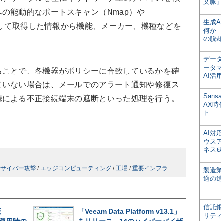
文脈」
の能動的なポートスキャン（Nmap）や
生成
こうして取得した情報から機能、メーカー、機種などを
何か─
の脱
デー
ータ
ことで、各機器がポリシーに合致しているかを確
AI活
ていない場合は、メールでのアラート通知や修復ス
San
携による不正接続端末の遮断といった処理を行う。
AX
ト
AI
ウス
ネス
/
サイバー攻撃
/
エッジコンピューティング
/
工場
/
重要インフラ
製造
適の
信託銀
版
「Veeam Data Platform v13.1」
リテ