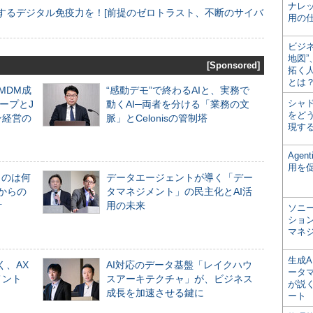
ナレ
するデジタル免疫力を！[前提のゼロトラスト、不断のサイバ
用の仕
ビジ
地図
[Sponsored]
拓く
とは
るMDM成
“感動デモ”で終わるAIと、実務で
シャ
ープとJ
動くAI─両者を分ける「業務の文
をどう
ン経営の
脈」とCelonisの管制塔
現す
Age
用を
ものは何
データエージェントが導く「デー
からの
タマネジメント」の民主化とAI活
計
用の未来
ソニ
ショ
マネ
生成
く、AX
AI対応のデータ基盤「レイクハウ
ータ
メント
スアーキテクチャ」が、ビジネス
が説く
成長を加速させる鍵に
ート