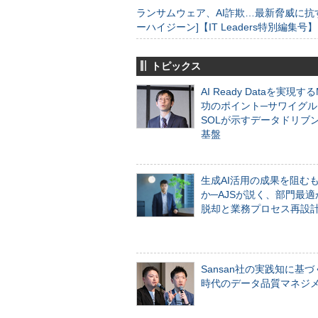
ランサムウェア、AI詐欺…最新脅威に抗
ーハイジーン]【IT Leaders特別編集号】
トピックス
AI Ready Dataを実現す
功のポイント─サワイグル
SOLが示すデータドリブ
基盤
生成AI活用の成果を阻む
か─AJSが説く、部門最適
脱却と業務プロセス再設
Sansan社の実践知に基づ
時代のデータ品質マネジ