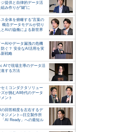
ッジ提供と自律的データ活
組み作りが“鍵”に
ネス全体を俯瞰する“言葉の
”、概念データモデルが切り
人とAIの協働による新世界
？
ドーAIやデータ漏洩の危機
防ぐ？ 安全なAI活用を実
る新戦略
ntic AIで現場主導のデータ活
促進する方法
ーセミコンダクタソリュー
ンズが挑むAI時代のデータ
ジメント
AIの回答精度を左右するデ
マネジメント─日立製作所
「AI Ready」への最短ル