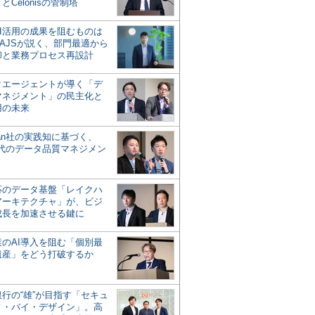
とCelonisの管制塔
AI活用の成果を阻むものは
AJSが説く、部門最適から
却と業務プロセス再設計
タエージェントが導く「デ
マネジメント」の民主化と
用の未来
san社の実践知に基づく、
時代のデータ品質マネジメン
対応のデータ基盤「レイクハ
アーキテクチャ」が、ビジ
成長を加速させる鍵に
業のAI導入を阻む「個別最
遺産」をどう打破するか
行の“雄”が目指す「セキュ
ィ・バイ・デザイン」。高