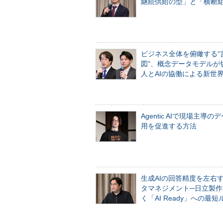
継続供給の型」と「横断
ビジネス全体を俯瞰する“
図”、概念データモデルが
人とAIの協働による新世
Agentic AIで現場主導の
用を促進する方法
生成AIの回答精度を左右
タマネジメント─日立製作
く「AI Ready」への最短