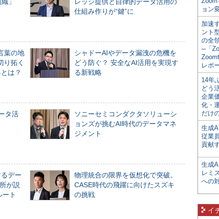
Zoo
組織」
レッジ提供と自律的データ活用の
ョン変
仕組み作りが“鍵”に
加速す
ント
の全
─「Z
言葉の地
シャドーAIやデータ漏洩の危機を
Zoomt
切り拓く
どう防ぐ？ 安全なAI活用を実現す
レポ
界とは？
る新戦略
14
どう
企業
化・
だけの
データ活
ソニーセミコンダクタソリューシ
ョンズが挑むAI時代のデータマネ
生成A
ジメント
従業
貢献す
生成
レミ
するデー
物理統合の限界を仮想化で突破。
への
所が説
CASE時代の飛躍に向けたスズキ
ルート
の挑戦
イ