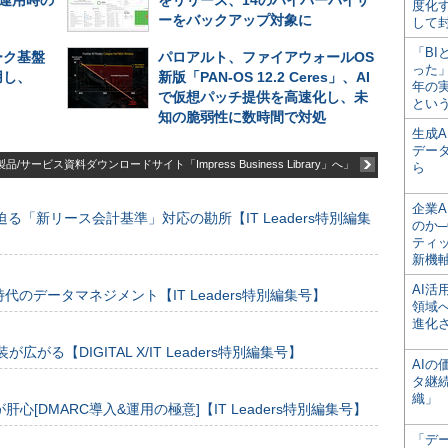
長期運用時の
をリリース、14のハイパーバイザ
度化
ーをバックアップ対象に
して
「BI
ーク基盤
パロアルト、ファイアウォールOS
った
用し、
新版「PAN-OS 12.2 Ceres」、AI
年の
で仮想パッチ提供を高速化し、未
とい
知の脆弱性に数時間で対処
生成
デー
品/サービス資料ダウンロードサイト「Impress Business Library」へ」
ら
企業A
る「新リース会計基準」対応の勘所【IT Leaders特別編集
のか─
ティ
新機
AI
のデータマネジメント【IT Leaders特別編集号】
領域
進化
装が広がる【DIGITAL X/IT Leaders特別編集号】
AI
タ継
織」
[DMARC導入&運用の極意]【IT Leaders特別編集号】
「デ