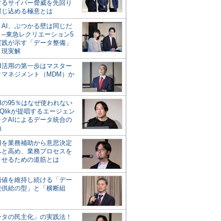
するサイバー脅威を先回り
封じ込める極意とは
とAI、ぶつかる壁は同じだ
」─東急レクリエーション5
実践が示す「データ整備」
う現実解
AI活用の第一歩はマスター
タマネジメント（MDM）か
Iの95％はなぜ使われない
Qlikが提唱するエージェン
ックAIによるデータ統合の
軸
活用を業務補助から意思決定
へと高め、業務プロセスを
させるための道筋とは
の価値を維持し続ける「デー
続供給の型」と「横断組
ータの民主化」の実践法！