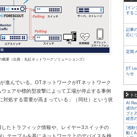
[イン
する
記事
応に
定期
out」の概要（出典：丸紅ネットワークソリューションズ）
[IT
らせ
化が進んでいる。OTネットワークがITネットワーク
ムウェアや標的型攻撃によって工場が停止する事例
ト
性に対処する需要が高まっている」（同社）という状
AI R
成功
プとJ
経営
したトラフィック情報や、レイヤー3スイッチの
“感動
動くA
n Protocol）テーブルを基にネットワーク上のデバイスを検