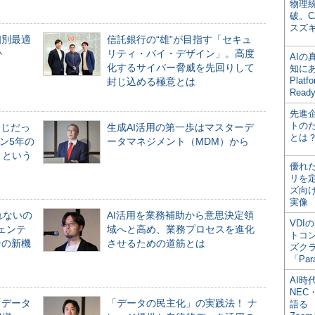
物理
破。C
スズ
個別最適
信託銀行の“雄”が目指す「セキュ
か
リティ・バイ・デザイン」。高度
AI
化するサイバー脅威を先回りして
知にある
Plat
封じ込める極意とは
Read
先進
トの
同じだっ
生成AI活用の第一歩はマスターデ
とは
ン5年の
ータマネジメント（MDM）から
」という
優れ
リを
ズ向
実像
れないの
AI活用を業務補助から意思決定領
VDI
ジェンテ
域へと高め、業務プロセスを進化
トコ
合の新機
させるための道筋とは
ズク
「Par
AI時
NEC・
「データ
「データの民主化」の実践法！ ナ
語る