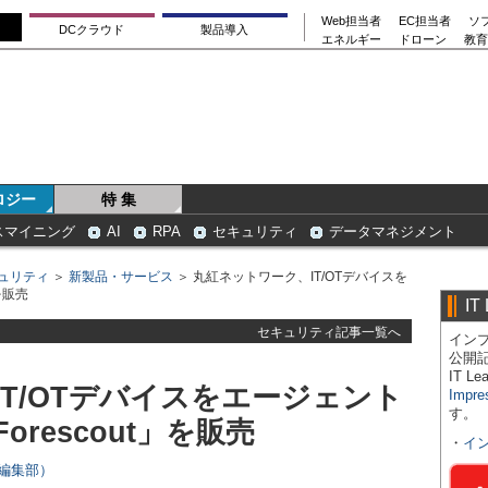
Web担当者
EC担当者
ソ
DCクラウド
製品導入
エネルギー
ドローン
教育
ロジー
特 集
スマイニング
AI
RPA
セキュリティ
データマネジメント
ュリティ
＞
新製品・サービス
＞ 丸紅ネットワーク、IT/OTデバイスを
を販売
IT
セキュリティ記事一覧へ
インプ
公開
IT 
T/OTデバイスをエージェント
Impre
す。
rescout」を販売
・
イ
rs編集部）