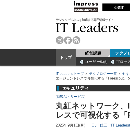
企業IT
デジタルビジネスを加速する専門情報サイト
経営課題
テクノ
トップ
ユーザー動向
プロセ
IT Leaders トップ
＞
テクノロジー一覧
＞
セキ
エージェントレスで可視化する「Forescout」
セキュリティ
[
新製品・サービス
]
丸紅ネットワーク、I
レスで可視化する「Fo
2025年9月1日(月)
日川 佳三（IT Leade