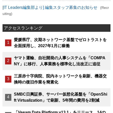
[IT Leaders編集部より] 編集スタッフ募集のお知らせ
(Recr
uiting)
アクセスランキング
愛媛県庁、次期ネットワーク基盤でゼロトラストを
全面採用し、2027年1月に稼働
ヤマト運輸、自社開発の人事システムを「COMPA
NY」に移行、人事業務を標準化し法改正に追従
三原赤十字病院、院内ネットワークを刷新、機器交
換時の復旧作業を簡素化
SMBC日興証券、サーバー仮想化基盤を「OpenShi
ft Virtualization」で刷新、5年間の費用を2割減
「Veeam Data Platform v13.1」をリリース、14の