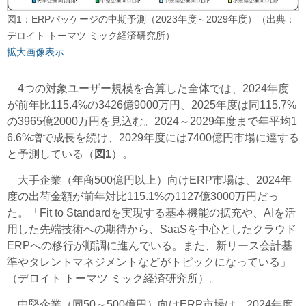
図1：ERPパッケージの中期予測（2023年度～2029年度）（出典：
デロイト トーマツ ミック経済研究所）
拡大画像表示
4つの対象ユーザー規模を合算した全体では、2024年度
が前年比115.4%の3426億9000万円、2025年度は同115.7%
の3965億2000万円を見込む。2024～2029年度まで年平均1
6.6%増で成長を続け、2029年度には7400億円市場に達する
と予測している（
図1
）。
大手企業（年商500億円以上）向けERP市場は、2024年
度の出荷金額が前年対比115.1%の1127億3000万円だっ
た。「Fit to Standardを実現する基本機能の拡充や、AIを活
用した先端技術への期待から、SaaSを中心としたクラウド
ERPへの移行が順調に進んでいる。また、新リース会計基
準やタレントマネジメントなどがトピックになっている」
（デロイト トーマツ ミック経済研究所）。
中堅企業（同50～500億円）向けERP市場は、2024年度