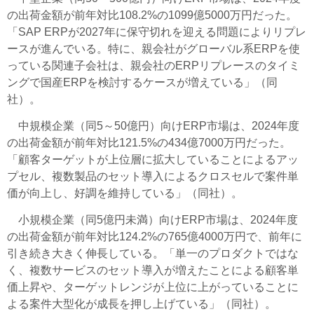
の出荷金額が前年対比108.2%の1099億5000万円だった。
「SAP ERPが2027年に保守切れを迎える問題によりリプレ
ースが進んでいる。特に、親会社がグローバル系ERPを使
っている関連子会社は、親会社のERPリプレースのタイミ
ングで国産ERPを検討するケースが増えている」（同
社）。
中規模企業（同5～50億円）向けERP市場は、2024年度
の出荷金額が前年対比121.5%の434億7000万円だった。
「顧客ターゲットが上位層に拡大していることによるアッ
プセル、複数製品のセット導入によるクロスセルで案件単
価が向上し、好調を維持している」（同社）。
小規模企業（同5億円未満）向けERP市場は、2024年度
の出荷金額が前年対比124.2%の765億4000万円で、前年に
引き続き大きく伸長している。「単一のプロダクトではな
く、複数サービスのセット導入が増えたことによる顧客単
価上昇や、ターゲットレンジが上位に上がっていることに
よる案件大型化が成長を押し上げている」（同社）。