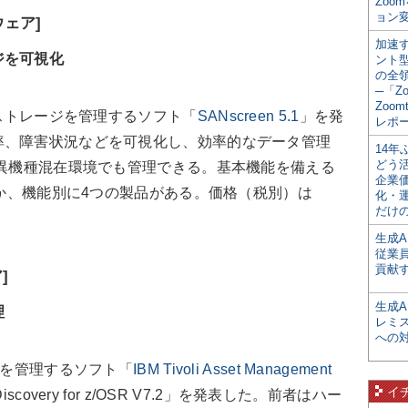
Zoo
ョン変
ェア]
加速す
ジを可視化
ント
の全
─「Z
Zoomt
、ストレージを管理するソフト「
SANscreen 5.1
」を発
レポ
率、障害状況などを可視化し、効率的なデータ管理
14
どう
た異機種混在環境でも管理できる。基本機能を備える
企業
sight」ほか、機能別に4つの製品がある。価格（税別）は
化・
だけの
生成A
従業
貢献す
]
生成
理
レミ
への
資産を管理するソフト「
IBM Tivoli Asset Management
イ
t Discovery for z/OSR V7.2」を発表した。前者はハー