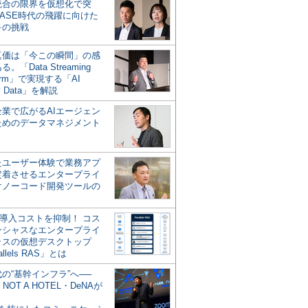
統合の限界を仮想化で突
ASE時代の飛躍に向けた
キの挑戦
の真価は「今この瞬間」の感
。「Data Streaming
form」で実現する「AI
y Data」を解説
企業で広がるAIエージェン
ためのデータマネジメント
？
たユーザー体験で業務アプ
定着させるエンタープライ
けノーコード開発ツールの
の導入コストを抑制！ コス
ンシャスなエンタープライ
ラスの仮想デスクトップ
allels RAS」とは
代の“基幹インフラ”へ──
NOT A HOTEL・DeNAが