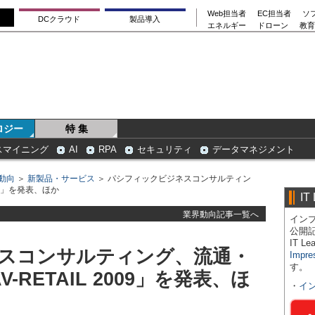
Web担当者
EC担当者
ソ
DCクラウド
製品導入
エネルギー
ドローン
教育
ロジー
特 集
スマイニング
AI
RPA
セキュリティ
データマネジメント
動向
＞
新製品・サービス
＞ パシフィックビジネスコンサルティン
09」を発表、ほか
IT
業界動向記事一覧へ
インプ
公開
IT 
スコンサルティング、流通・
Impre
す。
-RETAIL 2009」を発表、ほ
・
イ