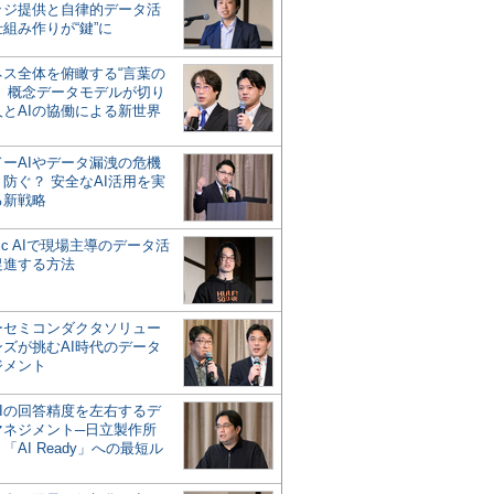
ッジ提供と自律的データ活
組み作りが“鍵”に
ネス全体を俯瞰する“言葉の
”、概念データモデルが切り
人とAIの協働による新世界
？
ドーAIやデータ漏洩の危機
防ぐ？ 安全なAI活用を実
る新戦略
ntic AIで現場主導のデータ活
促進する方法
ーセミコンダクタソリュー
ンズが挑むAI時代のデータ
ジメント
AIの回答精度を左右するデ
マネジメント─日立製作所
「AI Ready」への最短ル