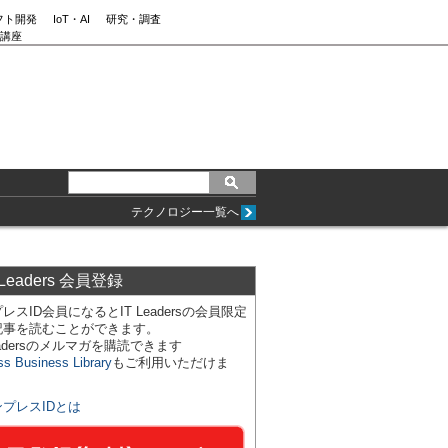
フト開発
IoT・AI
研究・調査
講座
テクノロジー一覧へ
 Leaders 会員登録
レスID会員になるとIT Leadersの会員限定
記事を読むことができます。
Leadersのメルマガを購読できます
ss Business Library
もご利用いただけま
ンプレスIDとは