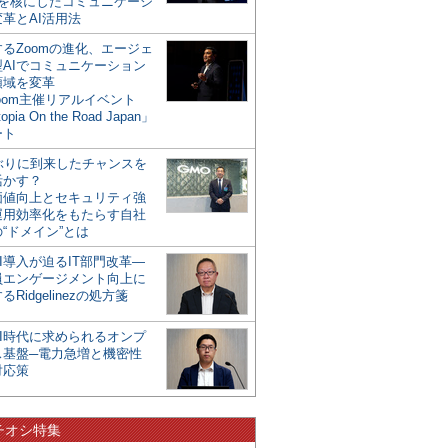
mを核にしたコミュニケーシ
革とAI活用法
るZoomの進化、エージェ
型AIでコミュニケーション
領域を変革
oom主催リアルイベント
opia On the Road Japan」
ート
年ぶりに到来したチャンスを
活かす？
価値向上とセキュリティ強
運用効率化をもたらす自社
“ドメイン”とは
I導入が迫るIT部門改革―
員エンゲージメント向上に
るRidgelinezの処方箋
AI時代に求められるオンプ
ス基盤─電力急増と機密性
対応策
チオシ特集