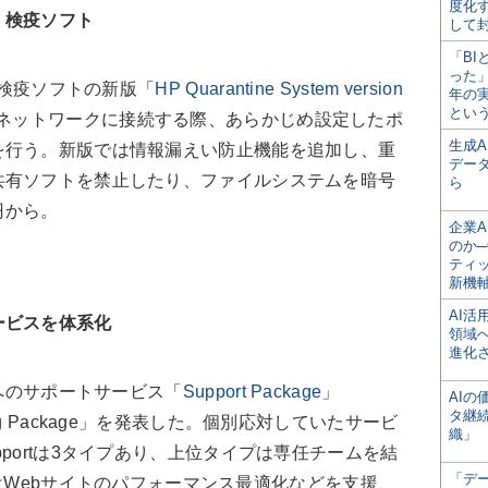
度化
・検疫ソフト
して
「BI
った
証・検疫ソフトの新版「
HP Quarantine System version
年の
とい
ネットワークに接続する際、あらかじめ設定したポ
生成
を行う。新版では情報漏えい防止機能を追加し、重
デー
共有ソフトを禁止したり、ファイルシステムを暗号
ら
円から。
企業A
のか─
ティ
新機
AI
ービスを体系化
領域
進化
客へのサポートサービス「
Support Package
」
AI
タ継
raining Package」を発表した。個別応対していたサービ
織」
portは3タイプあり、上位タイプは専任チームを結
「デ
ngはWebサイトのパフォーマンス最適化などを支援、