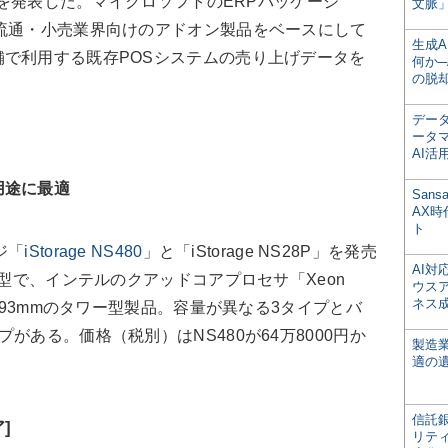
を発表した。マイクロソフトのERPパッケージ
文脈」
NAV」と、流通・小売業界向けのアドオン製品をベースにして
生成
で利用する既存POSシステムの売り上げデータを
何か─
の脱
デー
ータ
AI活
用途に最適
San
AX
ト
ジ「
iStorage NS480
」と「iStorage NS28P」を発売
AI
ク型で、インテルのクアッドコアプロセサ「Xeon
ウス
ネス
幅が93mmのタワー型製品。容量が異なる3タイプとバ
がある。価格（税別）はNS480が64万8000円か
製造
適の
信託銀
]
リテ