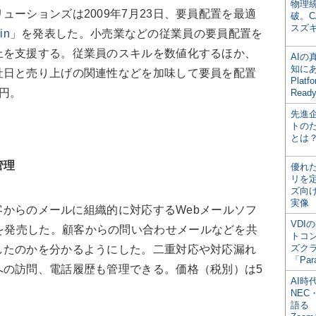
物理
ューションズは2009年7月23日、要員配置を最適
破。C
スズ
in
」を発表した。小売業などの従業員の要員配置を
上を支援する。従業員のスキルを数値化するほか、
AI
知にある
社日と売り上げの関連性などを加味して要員を配置
Plat
万円。
Read
先進
トの
とは
管理
優れ
リを
ズ向
実像
顧客からのメールに組織的に対応するWebメールソフ
VDI
を発売した。顧客からの問い合わせメールなどを共
トコ
ズク
したのかを分かるようにした。二重対応や対応漏れ
「Par
への訪問、電話履歴も管理できる。価格（税別）は5
AI時
NEC・
語る