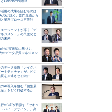
とCelonisの管制塔
AI活用の成果を阻むものは
AJSが説く、部門最適から
却と業務プロセス再設計
タエージェントが導く「デ
マネジメント」の民主化と
用の未来
san社の実践知に基づく、
時代のデータ品質マネジメン
対応のデータ基盤「レイクハ
アーキテクチャ」が、ビジ
成長を加速させる鍵に
業のAI導入を阻む「個別最
遺産」をどう打破するか
行の“雄”が目指す「セキュ
ィ・バイ・デザイン」。高