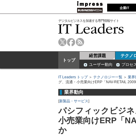
企業IT
デジタルビジネスを加速する専門情報サイト
経営課題
テクノ
トップ
ユーザー動向
プロセ
IT Leaders トップ
＞
テクノロジー一覧
＞
業界
グ、流通・小売業向けERP「NAV-RETAIL 20
業界動向
[
新製品・サービス
]
パシフィックビジネ
小売業向けERP「NAV
か