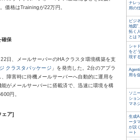
ナレ
。価格はTrainingが22万円。
用の仕
ビジ
地図
拓く
とは
を確保
シャ
をどう
現す
月22日、メールサーバーのHAクラスタ環境構築を支
レンジ クラスタパッケージ
」を発売した。2台のアプラ
Age
用を
し、障害時に待機メールサーバーへ自動的に運用を
機能がメールサーバーに搭載済で、迅速に環境を構
ソニ
600円。
ショ
マネ
ェア]
生成
ータ
が説く
ート