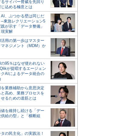
するサイバー脅威を先回り
封じ込める極意とは
とAI、ぶつかる壁は同じだ
」─東急レクリエーション5
実践が示す「データ整備」
う現実解
AI活用の第一歩はマスター
タマネジメント（MDM）か
Iの95％はなぜ使われない
Qlikが提唱するエージェン
ックAIによるデータ統合の
軸
活用を業務補助から意思決定
へと高め、業務プロセスを
させるための道筋とは
の価値を維持し続ける「デー
続供給の型」と「横断組
ータの民主化」の実践法！