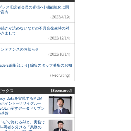
プレスID読者会員の皆様へ] 機能強化に関
ご案内
（2023/4/19）
の続きが読めないなどの不具合発生時の対
つきまして
（2022/12/14）
メンテナンスのお知らせ
（2022/10/14）
 Leaders編集部より] 編集スタッフ募集のお知
（Recruiting）
ピックス
[Sponsored]
eady Dataを実現するMDM
のポイント─サワイグルー
SOLが示すデータドリブン
の基盤
デモ”で終わるAIと、実務で
I─両者を分ける「業務の