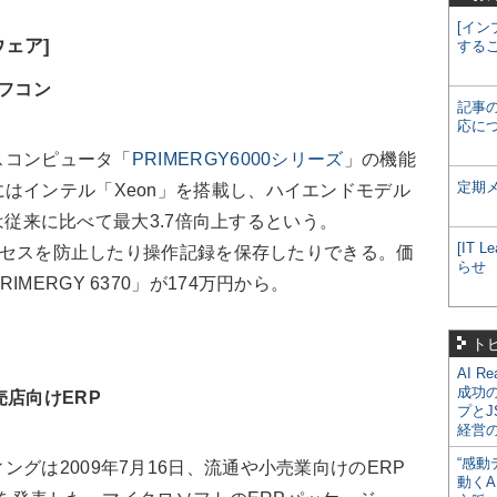
[イン
ェア]
する
オフコン
記事
応に
ィスコンピュータ「
PRIMERGY6000シリーズ
」の機能
定期
はインテル「Xeon」を搭載し、ハイエンドモデル
能力は従来に比べて最大3.7倍向上するという。
[IT
アクセスを防止したり操作記録を保存したりできる。価
らせ
MERGY 6370」が174万円から。
ト
AI R
成功
売店向けERP
プとJ
経営
“感動
グは2009年7月16日、流通や小売業向けのERP
動くA