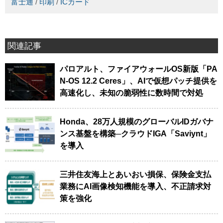
富士通
/
印刷
/
ICカード
関連記事
パロアルト、ファイアウォールOS新版「PA
N-OS 12.2 Ceres」、AIで仮想パッチ提供を
高速化し、未知の脆弱性に数時間で対処
Honda、28万人規模のグローバルIDガバナ
ンス基盤を構築─クラウドIGA「Saviynt」
を導入
三井住友海上とあいおい損保、保険金支払
業務にAI画像検知機能を導入、不正請求対
策を強化