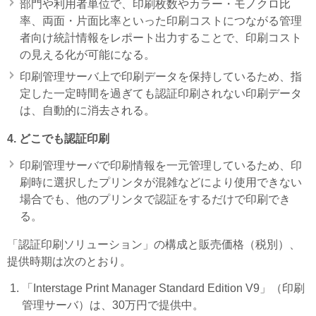
部門や利用者単位で、印刷枚数やカラー・モノクロ比
率、両面・片面比率といった印刷コストにつながる管理
者向け統計情報をレポート出力することで、印刷コスト
の見える化が可能になる。
印刷管理サーバ上で印刷データを保持しているため、指
定した一定時間を過ぎても認証印刷されない印刷データ
は、自動的に消去される。
4. どこでも認証印刷
印刷管理サーバで印刷情報を一元管理しているため、印
刷時に選択したプリンタが混雑などにより使用できない
場合でも、他のプリンタで認証をするだけで印刷でき
る。
「認証印刷ソリューション」の構成と販売価格（税別）、
提供時期は次のとおり。
「Interstage Print Manager Standard Edition V9」（印刷
管理サーバ）は、30万円で提供中。