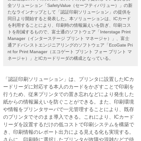
全ソリューション「SafetyValue（セーフティバリュー）」の新
たなラインナップとして「認証印刷ソリューション」の提供を
同日より開始すると発表した。本ソリューションは、ICカード
を利用することにより、印刷時の情報漏えいを防ぎ、印刷コス
トを削減するもので、富士通のソフトウェア「Interstage Print
Manager（インターステージ プリント マネージャ）」、富士
通アドバンストエンジニアリングのソフトウェア「EcoGate Pri
nt for Print Manager（エコゲート プリント フォー プリント マ
ネージャ）」とICカードリーダの構成となっている。
「認証印刷ソリューション」は、プリンタに設置したICカ
ードリーダに対応する本人のカードをかざすことで印刷を
行うため、従来プリンタでの置き忘れなどにより発生した
紙からの情報漏えいを防ぐことができる。また、印刷環境
や情報をプリンタサーバで一元管理することにより、既存
のプリンタでそのまま導入できる。これにより、ICカード
リーダを設置するだけの低コストで印刷システムを構築で
き、印刷情報のレポート出力による見える化も実現する。
さらに、印刷時に選択したプリンタが故障や混雑などで待