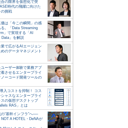
統合の限界を仮想化で突
ASE時代の飛躍に向けた
キの挑戦
の真価は「今この瞬間」の感
。「Data Streaming
form」で実現する「AI
y Data」を解説
企業で広がるAIエージェン
ためのデータマネジメント
？
たユーザー体験で業務アプ
定着させるエンタープライ
けノーコード開発ツールの
の導入コストを抑制！ コス
ンシャスなエンタープライ
ラスの仮想デスクトップ
allels RAS」とは
代の“基幹インフラ”へ──
NOT A HOTEL・DeNAが