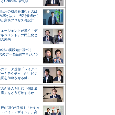
とCelonisの管制塔
AI活用の成果を阻むものは
AJSが説く、部門最適から
却と業務プロセス再設計
タエージェントが導く「デ
マネジメント」の民主化と
用の未来
san社の実践知に基づく、
時代のデータ品質マネジメン
対応のデータ基盤「レイクハ
アーキテクチャ」が、ビジ
成長を加速させる鍵に
業のAI導入を阻む「個別最
遺産」をどう打破するか
行の“雄”が目指す「セキュ
ィ・バイ・デザイン」。高