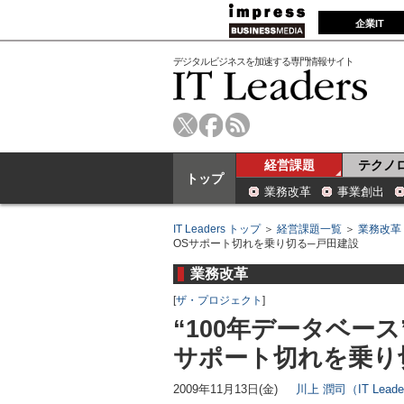
企業IT
デジタルビジネスを加速する専門情報サイト
経営課題
テクノ
トップ
業務改革
事業創出
IT Leaders トップ
＞
経営課題一覧
＞
業務改革
OSサポート切れを乗り切る─戸田建設
業務改革
[
ザ・プロジェクト
]
“100年データベー
サポート切れを乗り
2009年11月13日(金)
川上 潤司（IT Lead