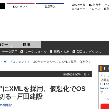
Web担当者
EC担当者
ソ
DCクラウド
製品導入
エネルギー
ドローン
教育
ロジー
特 集
データ活用
ワークスタイル
組織と人材
CIOコンピタンス
＞
ザ・プロジェクト
＞ “100年データベース”にXMLを採用、仮想化で
IT
業務改革記事一覧へ
インプ
公開
IT 
ス”にXMLを採用、仮想化でOS
Impre
す。
切る─戸田建設
・
イ
ers編集部）