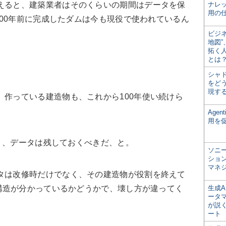
考えると、建築業者はそのくらいの期間はデータを保
ナレ
用の仕
00年前に完成したダムは今も現役で使われているん
ビジ
地図
拓く
とは
シャ
をどう
現す
、作っている建造物も、これから100年使い続けら
Age
用を
り、データは残しておくべきだ、と。
ソニ
ショ
マネ
ータは改修時だけでなく、その建造物が役割を終えて
構造が分かっているかどうかで、壊し方が違ってく
生成
ータ
が説く
ート