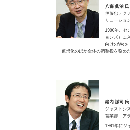
八森 眞治 氏
伊藤忠テク
リューショ
1980年、
ョンズ）に入
向けのWeb
仮想化のほか全体の調整役を務め
猪内 誠司 氏
ジャストシ
営業部 ア
1991年に