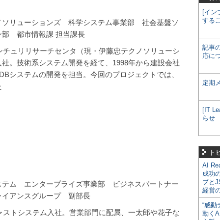
[イン
する
ノソリューションズ 科学システム事業部 社会基盤ソ
ン部 都市情報課 担当課長
記事
センチュリリサーチセンタ（現・伊藤忠テクノソリューシ
応に
社。技術系システム開発を経て、1998年から建設会社
- DBシステムの開発を担当。今回のプロジェクトでは、
定期
た
[IT
らせ
ト
AI R
成功
プとJ
ステム エンタープライズ事業部 ビジネスパートナー
経営
ライアンスグループ 副部長
“感動
ジャストシステム入社。営業部門に配属、一太郎や花子な
動くA