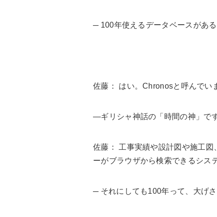
─ 100年使えるデータベースがあ
佐藤
： はい。Chronosと呼んで
—ギリシャ神話の「時間の神」で
佐藤
： 工事実績や設計図や施工
ーがブラウザから検索できるシス
─ それにしても100年って、大げ