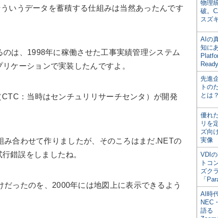
物理
も、そういうデータを蓄積する仕組みは当然あったんです
破。C
スズ
AI
知にある
となるのは、1998年に稼働させた工事実績管理システム
Plat
Read
プリケーションで実装したんですよ。
先進
トの
とは
（CTC：当時はセンチュリリサーチセンタ）が開発
優れ
リを
ズ向
実像
CやCを組み合わせて作りましたが、そのころはまだ.NETの
試行錯誤をしましたね。
VDI
トコ
ズク
「Par
けだったのを、2000年には地図上に表示できるよう
AI時
NEC・
語る