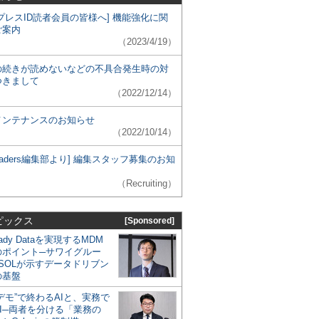
プレスID読者会員の皆様へ] 機能強化に関
ご案内
（2023/4/19）
の続きが読めないなどの不具合発生時の対
つきまして
（2022/12/14）
メンテナンスのお知らせ
（2022/10/14）
 Leaders編集部より] 編集スタッフ募集のお知
（Recruiting）
ピックス
[Sponsored]
eady Dataを実現するMDM
のポイント─サワイグルー
SOLが示すデータドリブン
の基盤
デモ”で終わるAIと、実務で
I─両者を分ける「業務の