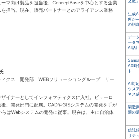
文脈」
ーマ向け製品を担当後、ConceptBaseを中心とする企業
ムを担当。現在、販売パートナーとのアライアンス業務
生成
何か─
の脱
デー
ータ
AI活
San
AX
ト
氏
ティクス 開発部 WEBソリューショングループ リー
AI
ウス
ネス
デザイナーとしてインフォマティクスに入社。ビューロ
後、開発部門に配属。CADやGISシステムの開発を手が
製造
年からはWebシステムの開発に従事。現在は、主に自治体
適の
信託銀
リテ