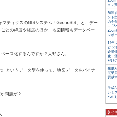
Zoo
ョン変
加速す
ント
の全
マティクスのGISシステム「GeonoSIS」と、デー
─「Z
件ごとの緯度や経度のほか、地図情報もデータベー
Zoomt
レポ
14
どう
企業
タベース化するんですか？大野さん。
化・
だけの
生成A
e OBject）というデータ型を使って、地図データをバイナ
従業
貢献す
生成
レミ
に何か問題が？
への
イ
い