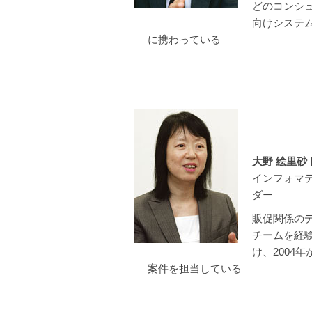
どのコンシュ
向けシステ
に携わっている
大野 絵里砂 
インフォマ
ダー
販促関係の
チームを経験
け、2004
案件を担当している