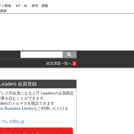
フト開発
IoT・AI
研究・調査
講座
経営課題一覧へ
 Leaders 会員登録
レスID会員になるとIT Leadersの会員限定
記事を読むことができます。
Leadersのメルマガを購読できます
ss Business Library
もご利用いただけま
ンプレスIDとは