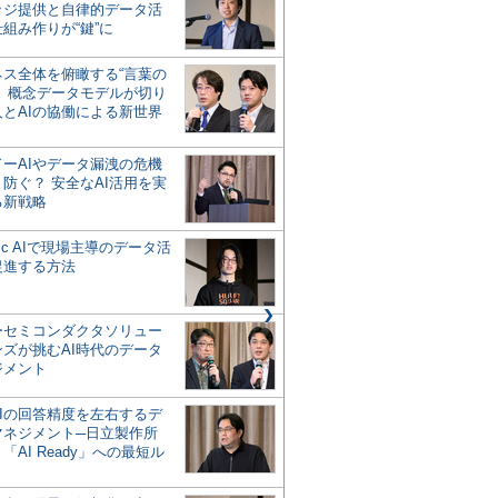
ッジ提供と自律的データ活
組み作りが“鍵”に
ネス全体を俯瞰する“言葉の
”、概念データモデルが切り
人とAIの協働による新世界
？
ドーAIやデータ漏洩の危機
防ぐ？ 安全なAI活用を実
る新戦略
ntic AIで現場主導のデータ活
促進する方法
ーセミコンダクタソリュー
ンズが挑むAI時代のデータ
ジメント
AIの回答精度を左右するデ
マネジメント─日立製作所
「AI Ready」への最短ル