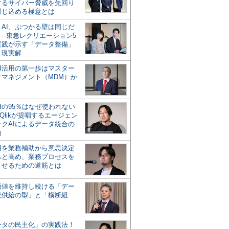
するサイバー脅威を先回り
封じ込める極意とは
とAI、ぶつかる壁は同じだ
」─東急レクリエーション5
実践が示す「データ整備」
う現実解
AI活用の第一歩はマスター
タマネジメント（MDM）か
Iの95％はなぜ使われない
Qlikが提唱するエージェン
ックAIによるデータ統合の
軸
活用を業務補助から意思決定
へと高め、業務プロセスを
させるための道筋とは
の価値を維持し続ける「デー
続供給の型」と「横断組
ータの民主化」の実践法！