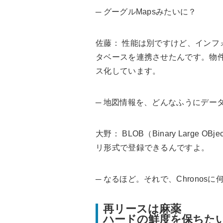
─ グーグルMapsみたいに？
佐藤
： 性能は別ですけど、インフォ
タベースを連携させたんです。物
ス化しています。
─ 地図情報を、どんなふうにデー
大野
： BLOB（Binary Larg
リ形式で登録できるんですよ。
─ なるほど。それで、Chronos
再リースは麻薬
ハードの鮮度を保ちた