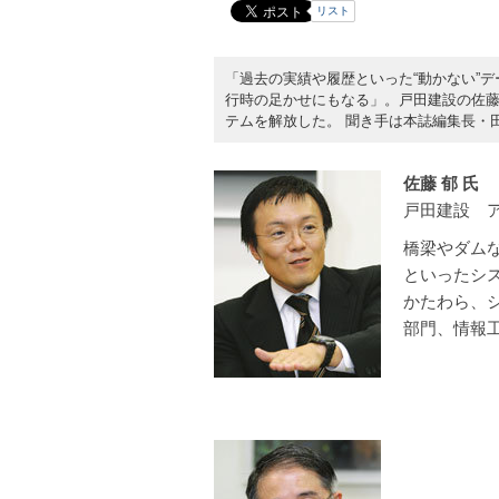
リスト
「過去の実績や履歴といった“動かない”
行時の足かせにもなる」。戸田建設の佐藤
テムを解放した。 聞き手は本誌編集長・田口
佐藤 郁 氏
戸田建設 
橋梁やダム
といったシ
かたわら、
部門、情報