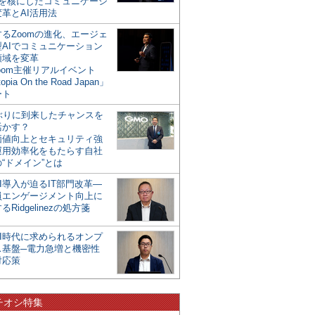
mを核にしたコミュニケーシ
革とAI活用法
るZoomの進化、エージェ
型AIでコミュニケーション
領域を変革
oom主催リアルイベント
opia On the Road Japan」
ート
年ぶりに到来したチャンスを
活かす？
価値向上とセキュリティ強
運用効率化をもたらす自社
“ドメイン”とは
I導入が迫るIT部門改革―
員エンゲージメント向上に
るRidgelinezの処方箋
AI時代に求められるオンプ
ス基盤─電力急増と機密性
対応策
チオシ特集