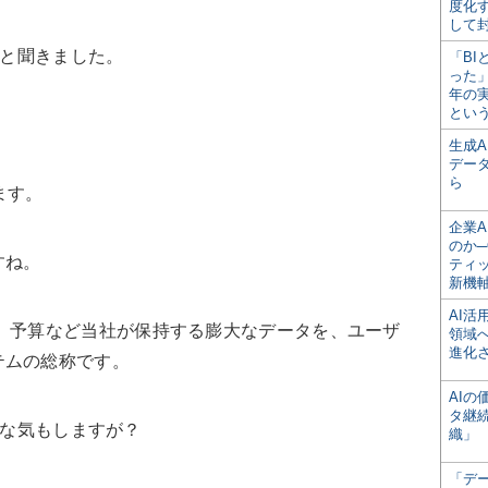
度化
して
ると聞きました。
「BI
った
年の
とい
生成
デー
ら
います。
企業A
のか─
すね。
ティ
新機
AI
図、予算など当社が保持する膨大なデータを、ユーザ
領域
進化
テムの総称です。
AI
タ継
さな気もしますが？
織」
「デ