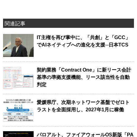
関連記事
IT主権を再び掌中に、「共創」と「GCC」
でAIネイティブへの進化を支援─日本TCS
契約業務「Contract One」に新リース会計
基準の準拠支援機能、リース該当性を自動
判定
愛媛県庁、次期ネットワーク基盤でゼロト
ラストを全面採用し、2027年1月に稼働
パロアルト、ファイアウォールOS新版「PA