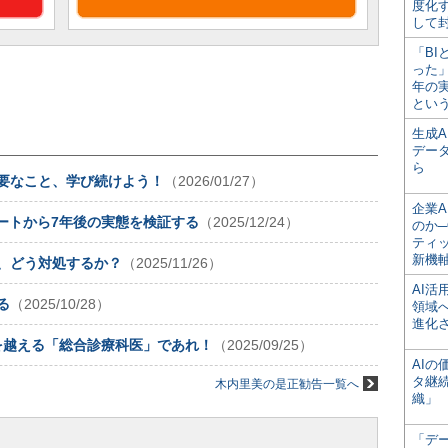
度化
して
「BI
った
年の
とい
生成
デー
ら
必要なこと、学び続けよう！
（2026/01/27）
企業A
ポートから7年後の実態を検証する
（2025/12/24）
のか─
ティ
新機
”、どう対処するか？
（2025/11/26）
AI
る
（2025/10/28）
領域
進化
を越える「総合診療科医」であれ！
（2025/09/25）
AI
タ継
木内里美の是正勧告一覧へ
織」
「デ