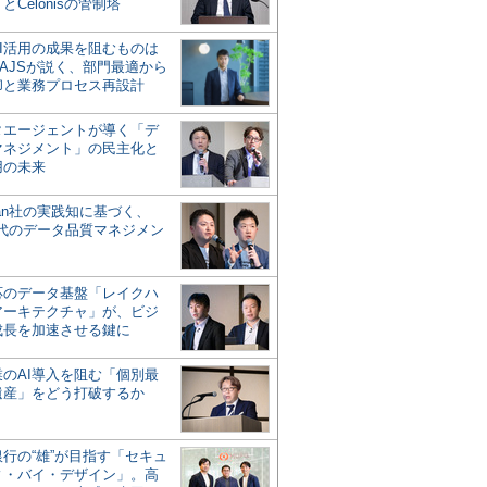
とCelonisの管制塔
AI活用の成果を阻むものは
AJSが説く、部門最適から
却と業務プロセス再設計
タエージェントが導く「デ
マネジメント」の民主化と
用の未来
san社の実践知に基づく、
時代のデータ品質マネジメン
対応のデータ基盤「レイクハ
アーキテクチャ」が、ビジ
成長を加速させる鍵に
業のAI導入を阻む「個別最
遺産」をどう打破するか
行の“雄”が目指す「セキュ
ィ・バイ・デザイン」。高