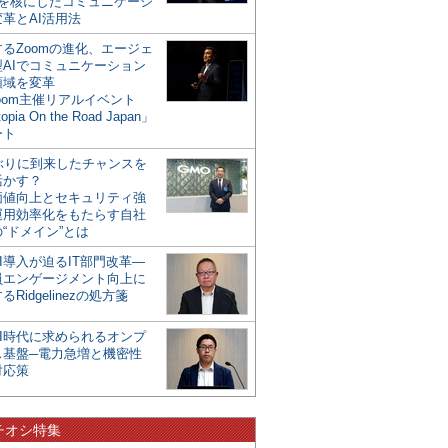
mを核にしたコミュニケーシ
革とAI活用法
るZoomの進化、エージェ
型AIでコミュニケーション
領域を変革
oom主催リアルイベント
opia On the Road Japan」
ート
年ぶりに到来したチャンスを
活かす？
価値向上とセキュリティ強
運用効率化をもたらす自社
“ドメイン”とは
I導入が迫るIT部門改革―
員エンゲージメント向上に
るRidgelinezの処方箋
AI時代に求められるオンプ
ス基盤─電力急増と機密性
対応策
チオシ特集