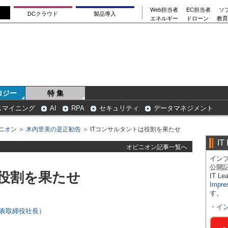
Web担当者
EC担当者
ソ
DCクラウド
製品導入
エネルギー
ドローン
教育
ロジー
特 集
スマイニング
AI
RPA
セキュリティ
データマネジメント
ニオン
＞
木内里美の是正勧告
＞ ITコンサルタントは役割を果たせ
IT
オピニオン記事一覧へ
インプ
公開
は役割を果たせ
IT 
Impre
す。
・
イ
代表取締役社長）