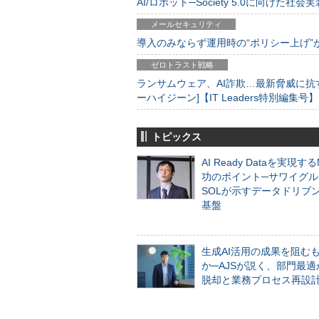
AI/ロボット─Society 5.0に向けた社会実
メールセキュリティ
導入のみならず運用時の“ポリシー上げ”が肝心
ゼロトラスト戦略
ランサムウェア、AI詐欺…最新脅威に抗
ーハイジーン]【IT Leaders特別編集号】
トピックス
AI Ready Dataを実現す
功のポイント─サワイグル
SOLが示すデータドリブ
基盤
生成AI活用の成果を阻む
か─AJSが説く、部門最適
脱却と業務プロセス再設