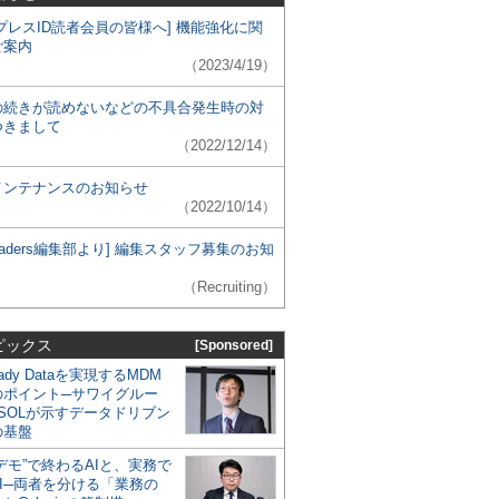
プレスID読者会員の皆様へ] 機能強化に関
ご案内
（2023/4/19）
の続きが読めないなどの不具合発生時の対
つきまして
（2022/12/14）
メンテナンスのお知らせ
（2022/10/14）
 Leaders編集部より] 編集スタッフ募集のお知
（Recruiting）
ピックス
[Sponsored]
eady Dataを実現するMDM
のポイント─サワイグルー
SOLが示すデータドリブン
の基盤
デモ”で終わるAIと、実務で
I─両者を分ける「業務の