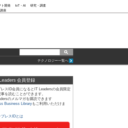
フト開発
IoT・AI
研究・調査
講座
テクノロジー一覧へ
 Leaders 会員登録
レスID会員になるとIT Leadersの会員限定
記事を読むことができます。
Leadersのメルマガを購読できます
ss Business Library
もご利用いただけま
ンプレスIDとは