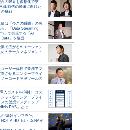
統合の限界を仮想化で突
ASE時代の飛躍に向けた
キの挑戦
の真価は「今この瞬間」の感
。「Data Streaming
form」で実現する「AI
y Data」を解説
企業で広がるAIエージェン
ためのデータマネジメント
？
たユーザー体験で業務アプ
定着させるエンタープライ
けノーコード開発ツールの
の導入コストを抑制！ コス
ンシャスなエンタープライ
ラスの仮想デスクトップ
allels RAS」とは
代の“基幹インフラ”へ──
NOT A HOTEL・DeNAが