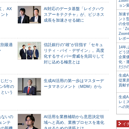
Zoo
ョン変
く、AX
AI対応のデータ基盤「レイクハウ
加速す
メント
スアーキテクチャ」が、ビジネス
ント
成長を加速させる鍵に
の全
─「Z
Zoomt
レポ
個別最適
信託銀行の“雄”が目指す「セキュ
14
か
リティ・バイ・デザイン」。高度
どう
化するサイバー脅威を先回りして
企業
封じ込める極意とは
化・
だけの
生成A
従業
同じだっ
生成AI活用の第一歩はマスターデ
貢献す
ン5年の
ータマネジメント（MDM）から
」という
生成
レミ
への
れないの
AI活用を業務補助から意思決定領
ジェンテ
域へと高め、業務プロセスを進化
イ
合の新機
させるための道筋とは