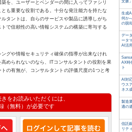
文脈」
構築を、ユーザーとベンダーの間に入ってファシリ
ことも重要な役割である。十分な発注能力を持たな
生成
何か─
サルタントは、自らのサービスや製品に誘導しがち
の脱
ストで信頼性の高い情報システムの構築に寄与する
デー
ータ
AI活
シングや情報セキュリティ確保の指導が出来なけれ
San
高められないのなら、ITコンサルタントの役割を果
AX
ト
ートの有無が、コンサルタントの評価尺度の1つと考
AI
ウス
ネス
続きをお読みいただくには、
製造
録（無料）が必要です
適の
信託銀
リテ