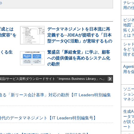
ナレ
ト
用の仕
ビジ
地図
育成とは
データマネジメントを日本流に再
拓く
動変容”を
定義する─JDEAが提唱する「日本
とは
型データQC活動」が意味するもの
シャ
をどう
てくる生
繁盛店「豚組食堂」に学ぶ、顧客
現す
への提供価値を高めるシステム化
の勘所
Age
用を
品/サービス資料ダウンロードサイト「Impress Business Library」へ」
ソニ
ショ
る「新リース会計基準」対応の勘所【IT Leaders特別編集
マネ
生成
ータ
のデータマネジメント【IT Leaders特別編集号】
が説く
ート