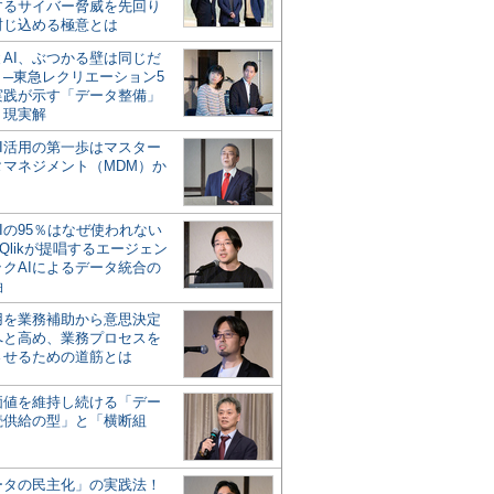
するサイバー脅威を先回り
封じ込める極意とは
とAI、ぶつかる壁は同じだ
」─東急レクリエーション5
実践が示す「データ整備」
う現実解
AI活用の第一歩はマスター
タマネジメント（MDM）か
Iの95％はなぜ使われない
Qlikが提唱するエージェン
ックAIによるデータ統合の
軸
活用を業務補助から意思決定
へと高め、業務プロセスを
させるための道筋とは
の価値を維持し続ける「デー
続供給の型」と「横断組
ータの民主化」の実践法！