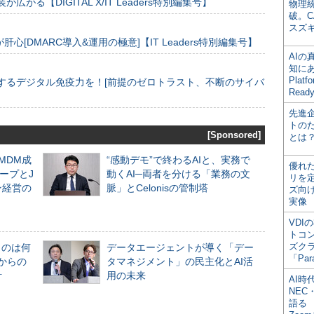
装が広がる【DIGITAL X/IT Leaders特別編集号】
物理
破。C
スズ
[DMARC導入&運用の極意]【IT Leaders特別編集号】
AI
知にある
Plat
するデジタル免疫力を！[前提のゼロトラスト、不断のサイバ
Read
先進
トの
[Sponsored]
とは
るMDM成
“感動デモ”で終わるAIと、実務で
優れ
ープとJ
動くAI─両者を分ける「業務の文
リを
ン経営の
脈」とCelonisの管制塔
ズ向
実像
VDI
トコ
ズク
ものは何
データエージェントが導く「デー
「Par
からの
タマネジメント」の民主化とAI活
計
用の未来
AI時
NEC・
語る