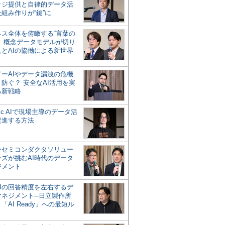
ッジ提供と自律的データ活
組み作りが“鍵”に
ネス全体を俯瞰する“言葉の
”、概念データモデルが切り
人とAIの協働による新世界
？
ドーAIやデータ漏洩の危機
防ぐ？ 安全なAI活用を実
る新戦略
ntic AIで現場主導のデータ活
促進する方法
ーセミコンダクタソリュー
ンズが挑むAI時代のデータ
ジメント
AIの回答精度を左右するデ
マネジメント─日立製作所
「AI Ready」への最短ル