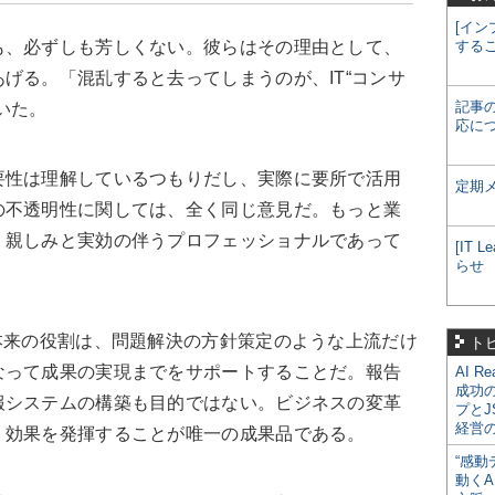
[イン
も、必ずしも芳しくない。彼らはその理由として、
する
げる。「混乱すると去ってしまうのが、IT“コンサ
記事
いた。
応に
要性は理解しているつもりだし、実際に要所で活用
定期
の不透明性に関しては、全く同じ意見だ。もっと業
、親しみと実効の伴うプロフェッショナルであって
[IT
らせ
本来の役割は、問題解決の方針策定のような上流だけ
ト
なって成果の実現までをサポートすることだ。報告
AI R
成功
報システムの構築も目的ではない。ビジネスの変革
プとJ
経営
、効果を発揮することが唯一の成果品である。
“感動
動くA