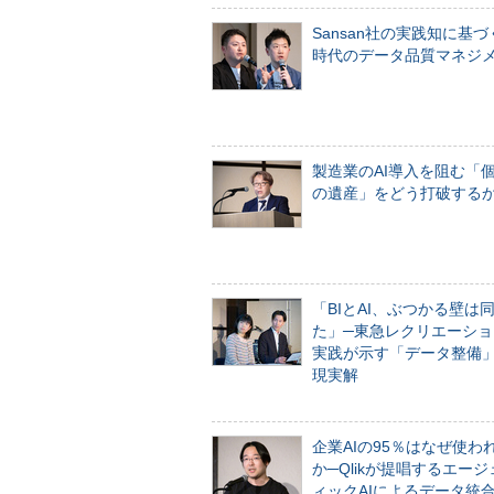
Sansan社の実践知に基づ
時代のデータ品質マネジ
製造業のAI導入を阻む「
の遺産」をどう打破する
「BIとAI、ぶつかる壁は
た」─東急レクリエーショ
実践が示す「データ整備
現実解
企業AIの95％はなぜ使わ
か─Qlikが提唱するエー
ィックAIによるデータ統