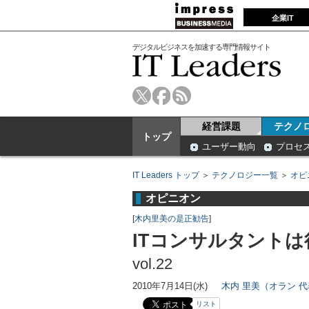
企業IT
デジタルビジネスを加速する専門情報サイト
経営課題
テクノ
トップ
ユーザー動向
プロセ
IT Leaders トップ
＞
テクノロジー一覧
＞
オピ
オピニオン
[
木内里美の是正勧告
]
ITコンサルタント
vol.22
2010年7月14日(水)
木内 里美（オラン 
リスト