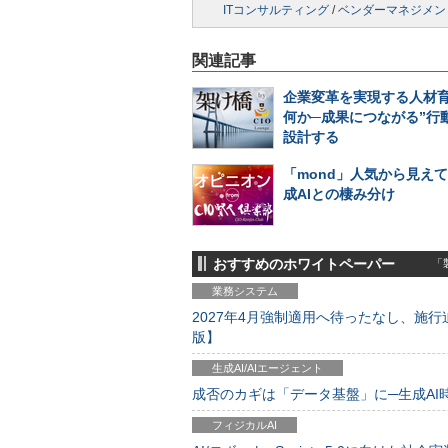
ITコンサルティング
/
ベンダーマネジメン
関連記事
企業変革を実現する人材
何か─成果につながる”行
設計する
「mond」人気から見え
成AIとの棲み分け
おすすめのホワイトペーパー
「製
業務システム
2027年4月強制適用へ待ったなし、施行迫
版】
生成AI/AIエージェント
成否のカギは「データ基盤」に─生成AI時代
フィジカルAI