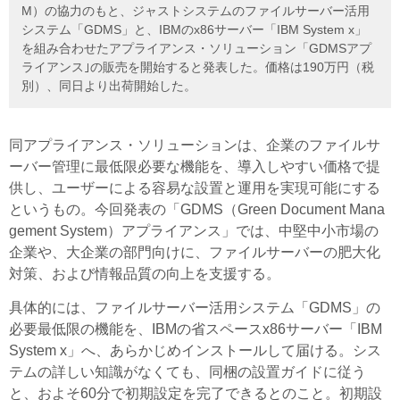
M）の協力のもと、ジャストシステムのファイルサーバー活用
システム「GDMS」と、IBMのx86サーバー「IBM System x」
を組み合わせたアプライアンス・ソリューション「GDMSアプ
ライアンス｣の販売を開始すると発表した。価格は190万円（税
別）、同日より出荷開始した。
同アプライアンス・ソリューションは、企業のファイルサ
ーバー管理に最低限必要な機能を、導入しやすい価格で提
供し、ユーザーによる容易な設置と運用を実現可能にする
というもの。今回発表の「GDMS（Green Document Mana
gement System）アプライアンス」では、中堅中小市場の
企業や、大企業の部門向けに、ファイルサーバーの肥大化
対策、および情報品質の向上を支援する。
具体的には、ファイルサーバー活用システム「GDMS」の
必要最低限の機能を、IBMの省スペースx86サーバー「IBM
System x」へ、あらかじめインストールして届ける。シス
テムの詳しい知識がなくても、同梱の設置ガイドに従う
と、およそ60分で初期設定を完了できるとのこと。初期設