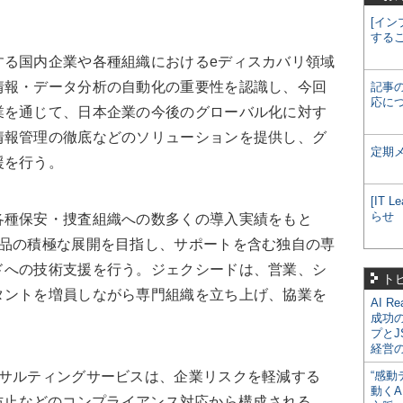
[イン
する
する国内企業や各種組織におけるeディスカバリ領域
情報・データ分析の自動化の重要性を認識し、今回
記事
応に
業を通じて、日本企業の今後のグローバル化に対す
情報管理の徹底などのソリューションを提供し、グ
定期
援を行う。
[IT
らせ
各種保安・捜査組織への数多くの導入実績をもと
製品の積極な展開を目指し、サポートを含む独自の専
ドへの技術支援を行う。ジェクシードは、営業、シ
ト
タントを増員しながら専門組織を立ち上げ、協業を
AI R
成功
プとJ
経営
ンサルティングサービスは、企業リスクを軽減する
“感動
動くA
、不正防止などのコンプライアンス対応から構成される。