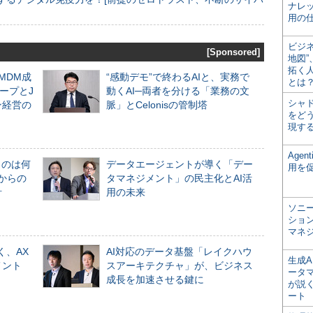
ナレ
用の仕
ビジ
[Sponsored]
地図
拓く
るMDM成
“感動デモ”で終わるAIと、実務で
とは
ープとJ
動くAI─両者を分ける「業務の文
シャ
ン経営の
脈」とCelonisの管制塔
をどう
現す
Age
ものは何
データエージェントが導く「デー
用を
からの
タマネジメント」の民主化とAI活
計
用の未来
ソニ
ショ
マネ
く、AX
AI対応のデータ基盤「レイクハウ
生成
メント
スアーキテクチャ」が、ビジネス
ータ
成長を加速させる鍵に
が説く
ート