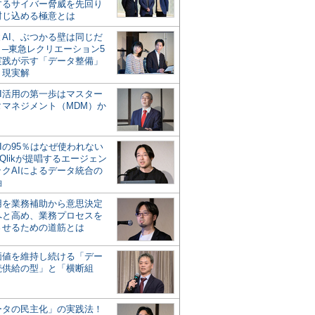
するサイバー脅威を先回り
封じ込める極意とは
とAI、ぶつかる壁は同じだ
」─東急レクリエーション5
実践が示す「データ整備」
う現実解
AI活用の第一歩はマスター
タマネジメント（MDM）か
Iの95％はなぜ使われない
Qlikが提唱するエージェン
ックAIによるデータ統合の
軸
活用を業務補助から意思決定
へと高め、業務プロセスを
させるための道筋とは
の価値を維持し続ける「デー
続供給の型」と「横断組
ータの民主化」の実践法！