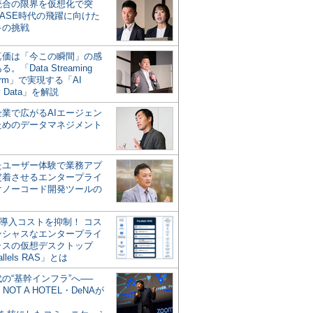
統合の限界を仮想化で突
ASE時代の飛躍に向けた
キの挑戦
の真価は「今この瞬間」の感
。「Data Streaming
form」で実現する「AI
y Data」を解説
企業で広がるAIエージェン
ためのデータマネジメント
？
たユーザー体験で業務アプ
定着させるエンタープライ
けノーコード開発ツールの
の導入コストを抑制！ コス
ンシャスなエンタープライ
ラスの仮想デスクトップ
allels RAS」とは
代の“基幹インフラ”へ──
NOT A HOTEL・DeNAが