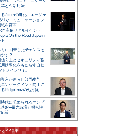
mを核にしたコミュニケーシ
革とAI活用法
るZoomの進化、エージェ
型AIでコミュニケーション
領域を変革
oom主催リアルイベント
opia On the Road Japan」
ート
年ぶりに到来したチャンスを
活かす？
価値向上とセキュリティ強
運用効率化をもたらす自社
“ドメイン”とは
I導入が迫るIT部門改革―
員エンゲージメント向上に
るRidgelinezの処方箋
AI時代に求められるオンプ
ス基盤─電力急増と機密性
対応策
チオシ特集