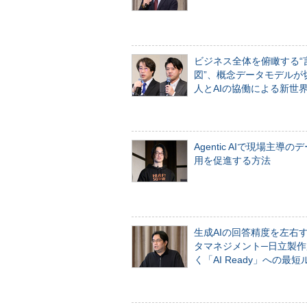
ビジネス全体を俯瞰する“
図”、概念データモデルが
人とAIの協働による新世
Agentic AIで現場主導の
用を促進する方法
生成AIの回答精度を左右
タマネジメント─日立製作
く「AI Ready」への最短