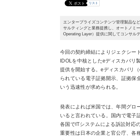
リスト
エンタープライズコンテンツ管理製品などを
サルティングと業務提携し、オートノミーが提供す
Operating Layer）提供に関して
今回の契約締結によりジェクシー
IDOLを中核としたeディスカバ
提供を開始する。eディスカバリ（e
られている電子証拠開示、証拠保
いう迅速性が求められる。
発表によれば米国では、年間グロー
いると言われている。国内で電子
各国でITシステムによる訴訟対応
重要性は日本の企業と官公庁、各