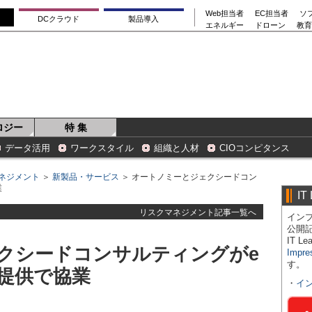
Web担当者
EC担当者
ソ
DCクラウド
製品導入
エネルギー
ドローン
教育
ロジー
特 集
データ活用
ワークスタイル
組織と人材
CIOコンピタンス
ネジメント
＞
新製品・サービス
＞ オートノミーとジェクシードコン
業
IT
リスクマネジメント記事一覧へ
インプ
公開
IT 
クシードコンサルティングがe
Impre
す。
提供で協業
・
イ