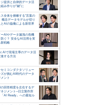
ッジ提供と自律的データ活
組み作りが“鍵”に
ネス全体を俯瞰する“言葉の
”、概念データモデルが切り
人とAIの協働による新世界
？
ドーAIやデータ漏洩の危機
防ぐ？ 安全なAI活用を実
る新戦略
ntic AIで現場主導のデータ活
促進する方法
ーセミコンダクタソリュー
ンズが挑むAI時代のデータ
ジメント
AIの回答精度を左右するデ
マネジメント─日立製作所
「AI Ready」への最短ル