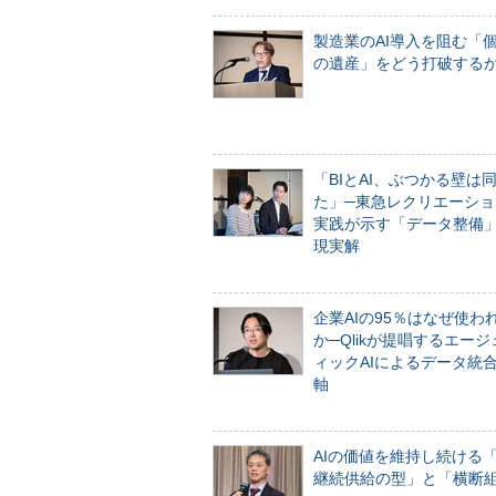
製造業のAI導入を阻む「
の遺産」をどう打破する
「BIとAI、ぶつかる壁は
た」─東急レクリエーショ
実践が示す「データ整備
現実解
企業AIの95％はなぜ使わ
か─Qlikが提唱するエー
ィックAIによるデータ統
軸
AIの価値を維持し続ける
継続供給の型」と「横断