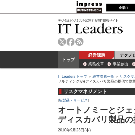
企業IT
デジタルビジネスを加速する専門情報サイト
経営課題
テクノ
トップ
業務改革
事業創出
IT Leaders トップ
＞
経営課題一覧
＞
リスクマ
サルティングがeディスカバリ製品の提供で協
リスクマネジメント
[
新製品・サービス
]
オートノミーとジェ
ディスカバリ製品の
2010年9月23日(木)