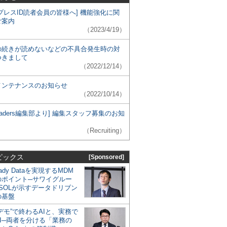
プレスID読者会員の皆様へ] 機能強化に関
ご案内
（2023/4/19）
の続きが読めないなどの不具合発生時の対
つきまして
（2022/12/14）
メンテナンスのお知らせ
（2022/10/14）
 Leaders編集部より] 編集スタッフ募集のお知
（Recruiting）
ピックス
[Sponsored]
eady Dataを実現するMDM
のポイント─サワイグルー
SOLが示すデータドリブン
の基盤
デモ”で終わるAIと、実務で
I─両者を分ける「業務の