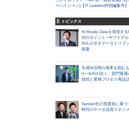
ーハイジーン]【IT Leaders特別編集号】
トピックス
AI Ready Dataを実現す
功のポイント─サワイグル
SOLが示すデータドリブ
基盤
生成AI活用の成果を阻む
か─AJSが説く、部門最適
脱却と業務プロセス再設
Sansan社の実践知に基づ
時代のデータ品質マネジ