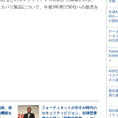
文脈」
スカバリ製品について、今後3年間で50社への販売を
生成
何か─
の脱
デー
ータ
AI活
San
AX
ト
AI
ウス
ネス
製造
適の
損保、保
フォーティネットが示すAI時代の
信託銀
知機能を
セキュリティビジョン、自律型脅
リテ