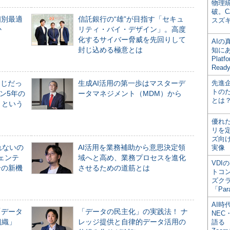
物理
破。C
個別最適
信託銀行の“雄”が目指す「セキュ
スズ
か
リティ・バイ・デザイン」。高度
化するサイバー脅威を先回りして
AI
封じ込める極意とは
知にある
Plat
Read
同じだっ
生成AI活用の第一歩はマスターデ
先進
トの
ン5年の
ータマネジメント（MDM）から
とは
」という
優れ
リを
ズ向
れないの
AI活用を業務補助から意思決定領
実像
ジェンテ
域へと高め、業務プロセスを進化
VDI
合の新機
させるための道筋とは
トコ
ズク
「Par
AI時
「データ
「データの民主化」の実践法！ ナ
NEC・
組織」
レッジ提供と自律的データ活用の
語る