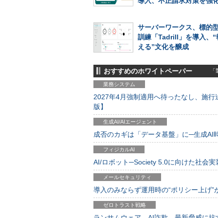
導入、不正請求対策を強
サーバーワークス、標的
訓練「Tadrill」を導入、
える”文化を醸成
おすすめのホワイトペーパー
「製
業務システム
2027年4月強制適用へ待ったなし、施行迫
版】
生成AI/AIエージェント
成否のカギは「データ基盤」に─生成AI時代
フィジカルAI
AI/ロボット─Society 5.0に向けた社会実
メールセキュリティ
導入のみならず運用時の“ポリシー上げ”が肝心
ゼロトラスト戦略
ランサムウェア、AI詐欺…最新脅威に抗