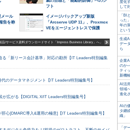
化
威の台頭と「能動的防御」へのシ
度化
フト
して
「BI
型メール
イメージバックアップ新版
った
“報告を称
「Arcserve UDP 11」、Proxmox
年の
VEをエージェントレスで保護
とい
生成
品/サービス資料ダウンロードサイト「Impress Business Library」へ」
デー
ら
る「新リース会計基準」対応の勘所【IT Leaders特別編集
企業A
のか─
ティ
新機
のデータマネジメント【IT Leaders特別編集号】
AI
領域
進化
装が広がる【DIGITAL X/IT Leaders特別編集号】
AI
タ継
[DMARC導入&運用の極意]【IT Leaders特別編集号】
織」
「デ
するデジタル免疫力を！[前提のゼロトラスト、不断のサイバ