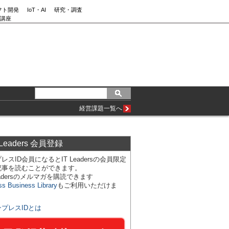
フト開発
IoT・AI
研究・調査
講座
経営課題一覧へ
 Leaders 会員登録
レスID会員になるとIT Leadersの会員限定
記事を読むことができます。
Leadersのメルマガを購読できます
ss Business Library
もご利用いただけま
ンプレスIDとは