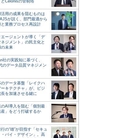
とCelonisの管制塔
AI活用の成果を阻むものは
AJSが説く、部門最適から
却と業務プロセス再設計
タエージェントが導く「デ
マネジメント」の民主化と
用の未来
san社の実践知に基づく、
時代のデータ品質マネジメン
対応のデータ基盤「レイクハ
アーキテクチャ」が、ビジ
成長を加速させる鍵に
業のAI導入を阻む「個別最
遺産」をどう打破するか
行の“雄”が目指す「セキュ
ィ・バイ・デザイン」。高