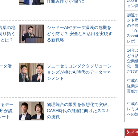
Zoo
仕組み作りが“鍵”に
ョン変
加速す
ント
の全
言葉の地
シャドーAIやデータ漏洩の危機を
─「Z
切り拓く
どう防ぐ？ 安全なAI活用を実現す
Zoomt
界とは？
る新戦略
レポ
14
どう
企業
データ活
ソニーセミコンダクタソリューシ
化・
だけの
ョンズが挑むAI時代のデータマネ
ジメント
生成A
従業
貢献す
生成
するデー
物理統合の限界を仮想化で突破。
レミ
所が説
CASE時代の飛躍に向けたスズキ
への
ルート
の挑戦
イ