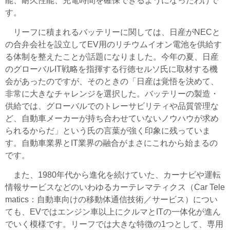
能、耐久性能、充電時間を確保できるようになったわけで
す。
リーフに積まれるバッテリーに関しては、日産がNECと
の合弁会社を設立してEV用のリチウムイオン電池を供給す
る体制を整えたことが話題になりました。今年の夏、日産
のグローバルIT戦略を指揮する行徳セルソ氏に取材する機
会があったのですが、そのときの「日産は覚悟を決めて、
非常に大きなチャレンジを選択した。バッテリーの製造・
供給では、グローバルでのトレーサビリティや品質管理な
ど、自動車メーカーが持ち合わせていないノウハウが求め
られるからだ」という氏の言葉が強く印象に残っていま
す。自動車業界とIT業界の融合がまさにこれから始まるの
です。
また、1980年代から進化を続けていた、カーナビや運転
情報サービスなどのいわゆるカーテレマティクス（Car Tele
matics：自動車向けの移動体通信技術／サービス）につい
ても、EVではエンジン車以上にクルマとITの一体化が進ん
でいく模様です。リーフでは大きな特徴の1つとして、専用