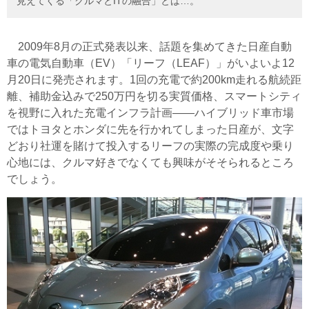
見えてくる「クルマとITの融合」とは…。
2009年8月の正式発表以来、話題を集めてきた日産自動
車の電気自動車（EV）「リーフ（LEAF）」がいよいよ12
月20日に発売されます。1回の充電で約200km走れる航続距
離、補助金込みで250万円を切る実質価格、スマートシティ
を視野に入れた充電インフラ計画――ハイブリッド車市場
ではトヨタとホンダに先を行かれてしまった日産が、文字
どおり社運を賭けて投入するリーフの実際の完成度や乗り
心地には、クルマ好きでなくても興味がそそられるところ
でしょう。