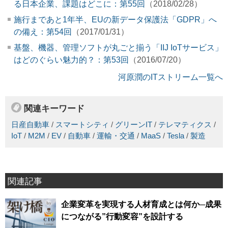
る日本企業、課題はどこに：第55回
（2018/02/28）
施行まであと1年半、EUの新データ保護法「GDPR」へ
の備え：第54回
（2017/01/31）
基盤、機器、管理ソフトが丸ごと揃う「IIJ IoTサービス」
はどのぐらい魅力的？：第53回
（2016/07/20）
河原潤のITストリーム一覧へ
関連キーワード
日産自動車
/
スマートシティ
/
グリーンIT
/
テレマティクス
/
IoT
/
M2M
/
EV
/
自動車
/
運輸・交通
/
MaaS
/
Tesla
/
製造
関連記事
企業変革を実現する人材育成とは何か─成果
につながる”行動変容”を設計する