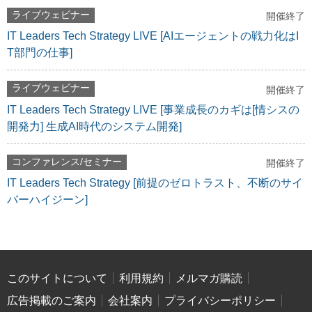
ライブウェビナー
開催終了
IT Leaders Tech Strategy LIVE [AIエージェントの戦力化はI
T部門の仕事]
ライブウェビナー
開催終了
IT Leaders Tech Strategy LIVE [事業成長のカギは[情シスの
開発力] 生成AI時代のシステム開発]
コンファレンス/セミナー
開催終了
IT Leaders Tech Strategy [前提のゼロトラスト、不断のサイ
バーハイジーン]
このサイトについて
利用規約
メルマガ購読
広告掲載のご案内
会社案内
プライバシーポリシー