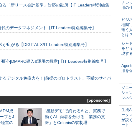
ナレ
る「新リース会計基準」対応の勘所【IT Leaders特別編集
用の仕
ビジ
地図
のデータマネジメント【IT Leaders特別編集号】
拓く
とは
シャ
装が広がる【DIGITAL X/IT Leaders特別編集号】
をどう
現す
[DMARC導入&運用の極意]【IT Leaders特別編集号】
Age
用を
するデジタル免疫力を！[前提のゼロトラスト、不断のサイバ
ソニ
ショ
マネ
[Sponsored]
生成
るMDM成
“感動デモ”で終わるAIと、実務で
ータ
ープとJ
動くAI─両者を分ける「業務の文
が説く
ン経営の
脈」とCelonisの管制塔
ート