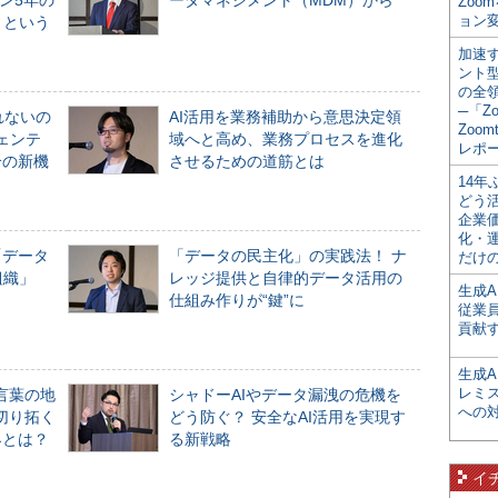
ン5年の
ータマネジメント（MDM）から
Zoo
ョン変
」という
加速す
ント
の全
─「Z
れないの
AI活用を業務補助から意思決定領
Zoomt
ジェンテ
域へと高め、業務プロセスを進化
レポ
合の新機
させるための道筋とは
14
どう
企業
化・
「データ
「データの民主化」の実践法！ ナ
だけの
組織」
レッジ提供と自律的データ活用の
生成A
仕組み作りが“鍵”に
従業
貢献す
生成
レミ
言葉の地
シャドーAIやデータ漏洩の危機を
への
切り拓く
どう防ぐ？ 安全なAI活用を実現す
界とは？
る新戦略
イ