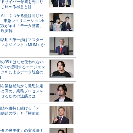
するサイバー脅威を先回り
封じ込める極意とは
とAI、ぶつかる壁は同じだ
」─東急レクリエーション5
実践が示す「データ整備」
う現実解
AI活用の第一歩はマスター
タマネジメント（MDM）か
Iの95％はなぜ使われない
Qlikが提唱するエージェン
ックAIによるデータ統合の
軸
活用を業務補助から意思決定
へと高め、業務プロセスを
させるための道筋とは
の価値を維持し続ける「デー
続供給の型」と「横断組
ータの民主化」の実践法！