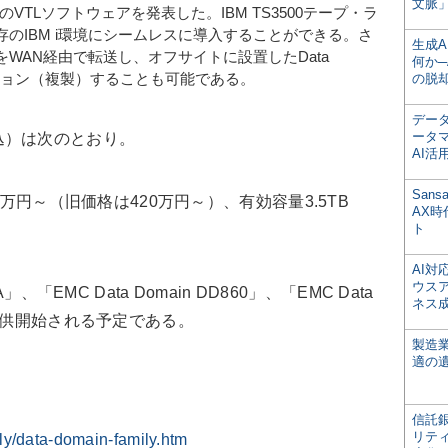
文脈」
s 向けのVTLソフトウェアを発表した。IBM TS3500テープ・ラ
のIBM i環境にシームレスに導入することができる。さ
生成
WAN経由で転送し、オフサイトに設置したData
何か─
－ション（複製）することも可能である。
の脱
デー
ータ
込）は次のとおり。
AI活
San
210万円～（旧価格は420万円～）、有効容量3.5TB
AX
ト
AI
ウス
A」、「EMC Data Domain DD860」、「EMC Data
ネス
より提供開始される予定である。
製造
適の
信託銀
リテ
ly/data-domain-family.htm