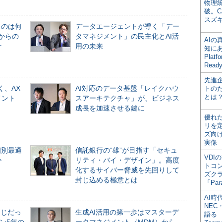
物理
破。C
スズ
ものは何
データエージェントが導く「デー
からの
タマネジメント」の民主化とAI活
AI
計
用の未来
知にある
Plat
Read
先進
く、AX
AI対応のデータ基盤「レイクハウ
トの
とは
メント
スアーキテクチャ」が、ビジネス
成長を加速させる鍵に
優れ
リを
ズ向
実像
個別最適
信託銀行の“雄”が目指す「セキュ
VDI
か
リティ・バイ・デザイン」。高度
トコ
化するサイバー脅威を先回りして
ズク
封じ込める極意とは
「Par
AI時
NEC・
同じだっ
生成AI活用の第一歩はマスターデ
語る