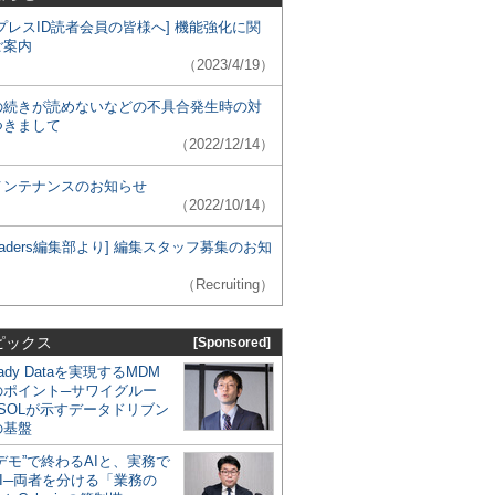
プレスID読者会員の皆様へ] 機能強化に関
ご案内
（2023/4/19）
の続きが読めないなどの不具合発生時の対
つきまして
（2022/12/14）
メンテナンスのお知らせ
（2022/10/14）
 Leaders編集部より] 編集スタッフ募集のお知
（Recruiting）
ピックス
[Sponsored]
eady Dataを実現するMDM
のポイント─サワイグルー
SOLが示すデータドリブン
の基盤
デモ”で終わるAIと、実務で
I─両者を分ける「業務の