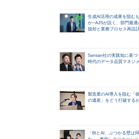
生成AI活用の成果を阻む
か─AJSが説く、部門最適
脱却と業務プロセス再設
Sansan社の実践知に基づ
時代のデータ品質マネジ
製造業のAI導入を阻む「
の遺産」をどう打破する
「BIとAI、ぶつかる壁は