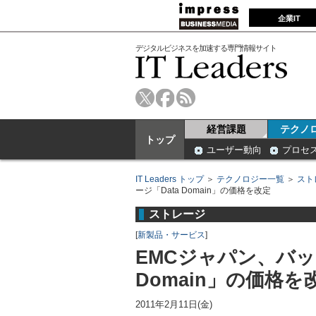
企業IT
デジタルビジネスを加速する専門情報サイト
経営課題
テクノ
トップ
ユーザー動向
プロセ
IT Leaders トップ
＞
テクノロジー一覧
＞
スト
ージ「Data Domain」の価格を改定
ストレージ
[
新製品・サービス
]
EMCジャパン、バッ
Domain」の価格を
2011年2月11日(金)