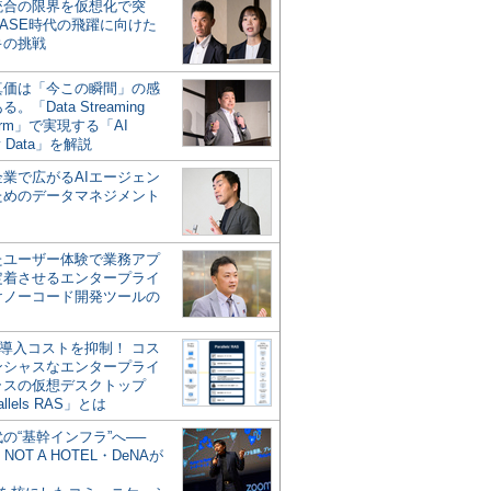
統合の限界を仮想化で突
ASE時代の飛躍に向けた
キの挑戦
の真価は「今この瞬間」の感
。「Data Streaming
form」で実現する「AI
y Data」を解説
企業で広がるAIエージェン
ためのデータマネジメント
？
たユーザー体験で業務アプ
定着させるエンタープライ
けノーコード開発ツールの
の導入コストを抑制！ コス
ンシャスなエンタープライ
ラスの仮想デスクトップ
allels RAS」とは
代の“基幹インフラ”へ──
NOT A HOTEL・DeNAが