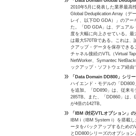
「Data Domain Global De
2010年5月に発表した業界最高性
Global Deduplication
レイ、以下DD GDA）」のア
た。「DD GDA」は、デュア
度を大幅に向上させている。最大
は最大570TBである。これは、
クアップ・データを保存できるこ
チャネル接続のVTL（Virtual 
NetWorker、Symantec NetBa
ックアップ・ソフトウェア経由
「Data Domain DD80
ハイエンド・モデルの「DD800
を追加。「DD890」は、従来
285TB。また、「DD860」
が4倍の142TB。
「IBM i対応VTLオプション」
IBM i（IBM System i）を
ータをバックアップするためのVTL
とDD800シリーズのオプション