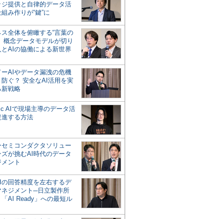
ッジ提供と自律的データ活
組み作りが“鍵”に
ネス全体を俯瞰する“言葉の
”、概念データモデルが切り
人とAIの協働による新世界
？
ドーAIやデータ漏洩の危機
防ぐ？ 安全なAI活用を実
る新戦略
ntic AIで現場主導のデータ活
促進する方法
ーセミコンダクタソリュー
ンズが挑むAI時代のデータ
ジメント
AIの回答精度を左右するデ
マネジメント─日立製作所
「AI Ready」への最短ル