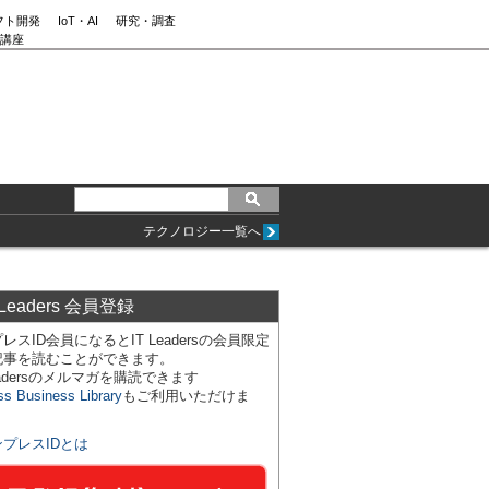
フト開発
IoT・AI
研究・調査
講座
テクノロジー一覧へ
 Leaders 会員登録
レスID会員になるとIT Leadersの会員限定
記事を読むことができます。
Leadersのメルマガを購読できます
ss Business Library
もご利用いただけま
ンプレスIDとは