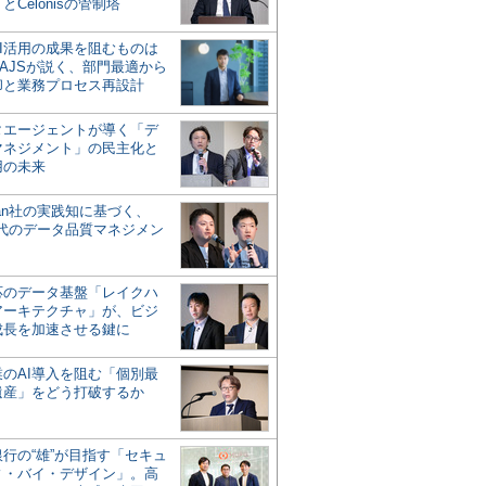
とCelonisの管制塔
AI活用の成果を阻むものは
AJSが説く、部門最適から
却と業務プロセス再設計
タエージェントが導く「デ
マネジメント」の民主化と
用の未来
san社の実践知に基づく、
時代のデータ品質マネジメン
対応のデータ基盤「レイクハ
アーキテクチャ」が、ビジ
成長を加速させる鍵に
業のAI導入を阻む「個別最
遺産」をどう打破するか
行の“雄”が目指す「セキュ
ィ・バイ・デザイン」。高