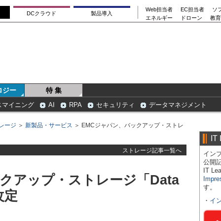
Web担当者
EC担当者
ソ
DCクラウド
製品導入
エネルギー
ドローン
教育
ロジー
特 集
スマイニング
AI
RPA
セキュリティ
データマネジメント
レージ
＞
新製品・サービス
＞ EMCジャパン、バックアップ・ストレ
IT
ストレージ記事一覧へ
インプ
公開
IT 
クアップ・ストレージ「Data
Impre
す。
改定
・
イ