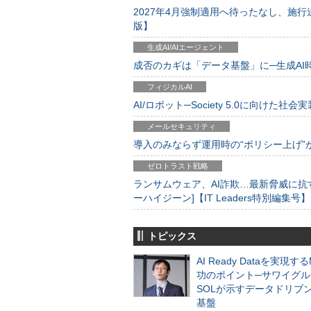
2027年4月強制適用へ待ったなし、施行迫
版】
生成AI/AIエージェント
成否のカギは「データ基盤」に─生成AI時代
フィジカルAI
AI/ロボット─Society 5.0に向けた社会実
メールセキュリティ
導入のみならず運用時の“ポリシー上げ”が肝心
ゼロトラスト戦略
ランサムウェア、AI詐欺…最新脅威に抗
ーハイジーン]【IT Leaders特別編集号】
トピックス
AI Ready Dataを実現す
功のポイント─サワイグル
SOLが示すデータドリブ
基盤