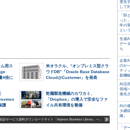
度化
して
「BI
った
年の
とい
生成
デー
ら
企業A
のか─
ーム用ス
米オラクル、“オンプレミス型クラ
ティ
ge
ウドDB”「Oracle Base Database
新機
容量4倍に
Cloud@Customer」を発表
AI
領域
版
乾麺製造機械のカワカミ、
進化
roxmox
「Dropbox」の導入で安全なファ
保護
イル共有環境を整備
AI
タ継
織」
品/サービス資料ダウンロードサイト「Impress Business Library」へ」
「デ