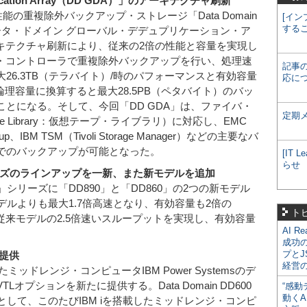
duplication Array（DD GDA）」のアーキテクチャ刷新
能の重複除外バックアップ・ストレージ「Data Domain
[イン
する
 Array（データ・ドメイン グローバル・デデュプリケーション・ア
ーキテクチャ刷新により、従来の2倍の性能と容量を実現し
ル・コントローラで重複除外バックアップを行い、処理速
記事
26.3TB（テラバイト）/時のパフォーマンスと有効容量
応に
論理容量に換算すると最大28.5PB（ペタバイト）のバッ
とになる。そして、今回「DD GDA」は、ファイバ・
定期
Tape Library：仮想テープ・ライブラリ）に対応し、EMC
ckup、IBM TSM（Tivoli Storage Manager）などの主要なバ
でのバックアップが可能となった。
[IT
らせ
0」シリーズのラインアップを一新、また新モデルを追加
」シリーズに「DD890」と「DD860」の2つの新モデル
モデルよりも最大1.7倍高速となり、有効容量も2倍の
ト
は、従来モデルの2.5倍速いスループットを実現し、有効容量
AI R
成功
プとJ
の提供
経営
搭載したミッドレンジ・コンピュータIBM Power Systemsのデ
オプションを新たに提供する。Data Domain DD600
“感動
動くA
として、このたびIBM iを搭載したミッドレンジ・コンピ