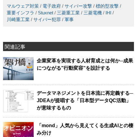
マルウェア対策
/
電子政府
/
サイバー攻撃
/
標的型攻撃
/
重要インフラ
/
Stuxnet
/
三菱重工業
/
三菱電機
/
IHI
/
川崎重工業
/
サイバー犯罪
/
軍事
関連記事
企業変革を実現する人材育成とは何か─成果
につながる”行動変容”を設計する
データマネジメントを日本流に再定義する─
JDEAが提唱する「日本型データQC活動」
が意味するもの
「mond」人気から見えてくる生成AIとの棲
み分け