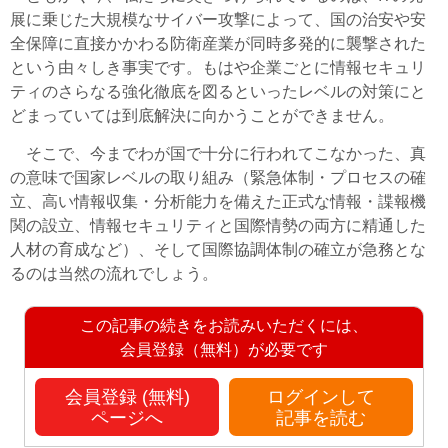
展に乗じた大規模なサイバー攻撃によって、国の治安や安
全保障に直接かかわる防衛産業が同時多発的に襲撃された
という由々しき事実です。もはや企業ごとに情報セキュリ
ティのさらなる強化徹底を図るといったレベルの対策にと
どまっていては到底解決に向かうことができません。
そこで、今までわが国で十分に行われてこなかった、真
の意味で国家レベルの取り組み（緊急体制・プロセスの確
立、高い情報収集・分析能力を備えた正式な情報・諜報機
関の設立、情報セキュリティと国際情勢の両方に精通した
人材の育成など）、そして国際協調体制の確立が急務とな
るのは当然の流れでしょう。
この記事の続きをお読みいただくには、
会員登録（無料）が必要です
会員登録 (無料)
ログインして
ページへ
記事を読む