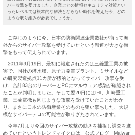
バー攻撃を受けました。企業ごとの情報セキュリティ対策とい
ったレベルでは根本的な解決とならない時代を迎えた今、どの
ような取り組みが必要でしょうか。
ご存じのように今、日本の防衛関連企業数社が揃って海
外からのサイバー攻撃を受けていたという報道が大きな衝
撃をもって伝えられています。
2011年9月19日、最初に報道されたのは三菱重工業の被
害で、同社の潜水艦、原子力発電プラント、ミサイルなど
の研究製造拠点11カ所が標的となってサイバー攻撃を受
け、合計83台のサーバーとPCにマルウェア感染が確認され
たことが判明しました。そして翌20日にはIHI、川崎重工
業、三菱電機も同じような攻撃を受けていたことがわか
り、まさに日本の防衛産業そのものを狙い撃ちした、大規
模なサイバーテロの可能性が取りざたされています。
今年7月より今回のサイバー攻撃の動きを捕捉し調査を進
めていたというトレンドマイクロは、公式ブログ「Malwar