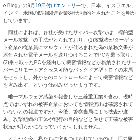
e Blog」の
9月19日付けエントリー
で、日本、イスラエル、
インド、米国の防衛関連企業8社が標的とされたことを明か
しています。
同社によれば、各社が受けたサイバー攻撃では「標的型
メール攻撃」の手法がとられており、(1)攻撃者がターゲッ
ト企業の従業員にマルウェアが仕込まれた偽の業務文書が
添付された電子メールを送りつけることでPCを乗っ取り、
(2)乗っ取ったPCを経由して機密情報などが格納されたサー
バーにリモートアクセス可能なバックドア型トロイの木馬
をセットし、外からのコントロールによって機密情報など
を盗み出す、という仕組みだったようです。
唯一マルウェア感染を報告した三菱重工業を含め、現時
点ではいずれの被害企業においても情報流出は確認されて
いないとの報道ですが、今後、警察当局による捜査が進
み、攻撃組織の正体や犯行の目的などと併せて正確な被害
状況が明らかになっていくかもしれません。
ともかく今、私たちに突きつけられているのは、ITの発