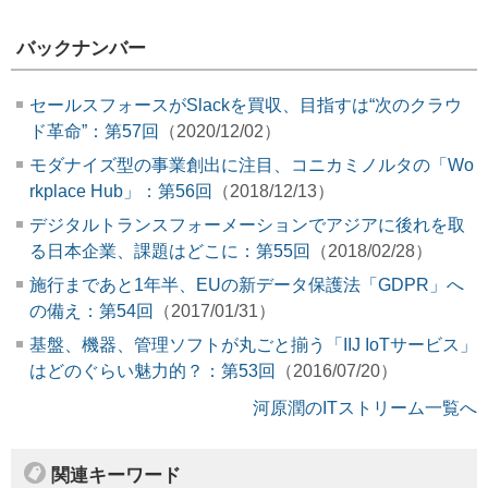
バックナンバー
セールスフォースがSlackを買収、目指すは“次のクラウ
ド革命”：第57回
（2020/12/02）
モダナイズ型の事業創出に注目、コニカミノルタの「Wo
rkplace Hub」：第56回
（2018/12/13）
デジタルトランスフォーメーションでアジアに後れを取
る日本企業、課題はどこに：第55回
（2018/02/28）
施行まであと1年半、EUの新データ保護法「GDPR」へ
の備え：第54回
（2017/01/31）
基盤、機器、管理ソフトが丸ごと揃う「IIJ IoTサービス」
はどのぐらい魅力的？：第53回
（2016/07/20）
河原潤のITストリーム一覧へ
関連キーワード