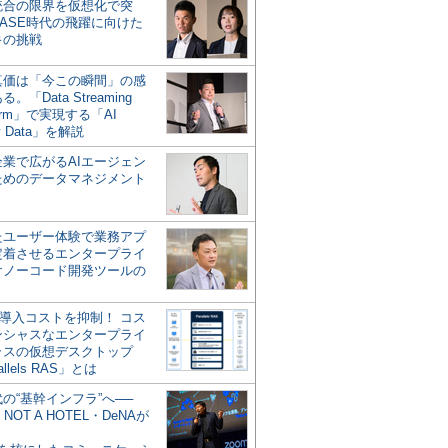
統合の限界を仮想化で突
ASE時代の飛躍に向けた
キの挑戦
の真価は「今この瞬間」の感
。「Data Streaming
form」で実現する「AI
y Data」を解説
企業で広がるAIエージェン
ためのデータマネジメント
？
たユーザー体験で業務アプ
定着させるエンタープライ
けノーコード開発ツールの
の導入コストを抑制！ コス
ンシャスなエンタープライ
ラスの仮想デスクトップ
allels RAS」とは
代の“基幹インフラ”へ──
NOT A HOTEL・DeNAが