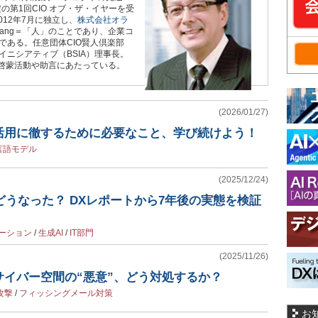
の第1回CIO オブ・ザ・イヤーを受
012年7月に独立し、
株式会社オラ
ang＝「人」のことであり、企業コ
である。任意団体CIO賢人倶楽部
ニシアティブ（BSIA）理事長。
、啓蒙活動や助言にあたっている。
(2026/01/27)
の活用に徹するために必要なこと、学び続けよう！
言語モデル
(2025/12/24)
はどうなった？ DXレポートから7年後の実態を検証
ーション
/
生成AI
/
IT部門
(2025/11/26)
サイバー空間の“悪意”、どう対処するか？
攻撃
/
フィッシングメール対策
お