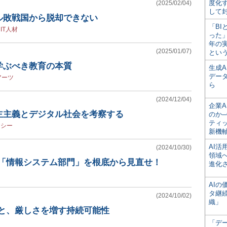
度化
(2025/02/04)
して
ル敗戦国から脱却できない
「BI
/
IT人材
った
年の
(2025/01/07)
とい
学ぶべき教育の本質
生成
デー
アーツ
ら
(2024/12/04)
企業A
主主義とデジタル社会を考察する
のか─
ティ
ラシー
新機
AI
(2024/10/30)
領域
ら「情報システム部門」を根底から見直せ！
進化
AI
タ継
(2024/10/02)
織」
態と、厳しさを増す持続可能性
「デ