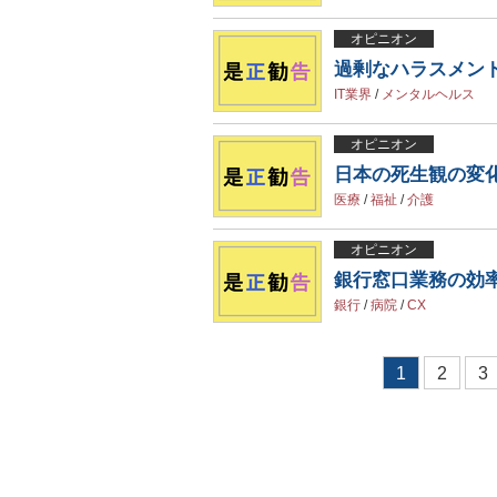
オピニオン
過剰なハラスメン
IT業界
/
メンタルヘルス
オピニオン
日本の死生観の変
医療
/
福祉
/
介護
オピニオン
銀行窓口業務の効
銀行
/
病院
/
CX
1
2
3