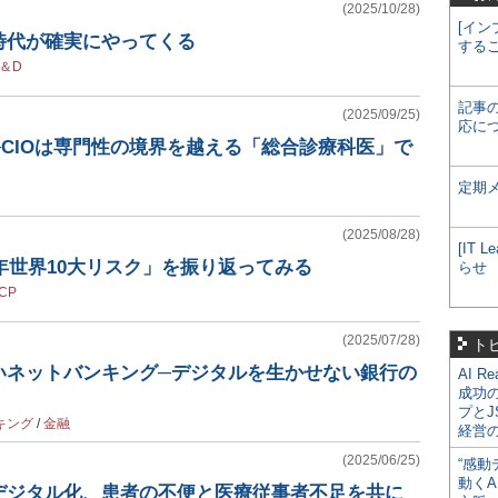
(2025/10/28)
[イン
時代が確実にやってくる
する
＆D
記事
(2025/09/25)
応に
CIOは専門性の境界を越える「総合診療科医」で
定期
(2025/08/28)
[IT
5年世界10大リスク」を振り返ってみる
らせ
CP
(2025/07/28)
ト
いネットバンキング─デジタルを生かせない銀行の
AI R
成功
プとJ
キング
/
金融
経営
(2025/06/25)
“感動
動くA
デジタル化、患者の不便と医療従事者不足を共に