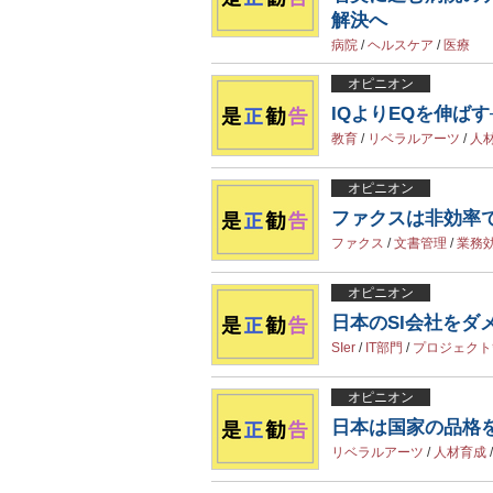
解決へ
病院
/
ヘルスケア
/
医療
オピニオン
IQよりEQを伸ば
教育
/
リベラルアーツ
/
人
オピニオン
ファクスは非効率
ファクス
/
文書管理
/
業務
オピニオン
日本のSI会社をダ
SIer
/
IT部門
/
プロジェクト
オピニオン
日本は国家の品格
リベラルアーツ
/
人材育成