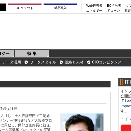
Web担当者
EC担当者
ソ
DCクラウド
製品導入
エネルギー
ドローン
教育
ロジー
特 集
データ活用
ワークスタイル
組織と人材
CIOコンピタンス
IT
インプ
公開
IT 
Impre
取締役社長
す。
に入社し、土木設計部門で工場施
・
イ
タンカー施設建設など大規模プロ
部に異動し、同部企画部長に就任。
システム再構築プロジェクトの完遂