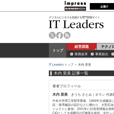
企業IT
デジタルビジネスを加速する専門情報サイト
経営課題
テクノ
トップ
業務改革
事業創出
IT Leaders トップ
＞ 木内 里美
木内 里美 記事一覧
著者プロフィール
木内 里美
きうち さとみ
｜
オラン 代表
中央大学理工学部卒業後、1969年大成建設
設・港湾施設の設計などに携わり、大型石油
ジェクトに参加。2001年に社長室情報企画
CIOとして大成建設のIT施策を統括。全社