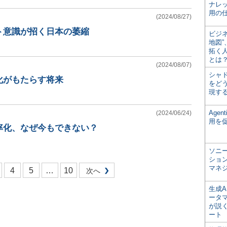
ナレ
用の仕
(2024/08/27)
ト意識が招く日本の萎縮
ビジ
地図
拓く
とは
(2024/08/07)
シャ
化がもたらす将来
をどう
現す
Age
(2024/06/24)
用を
率化、なぜ今もできない？
ソニ
ショ
マネ
4
5
…
10
次へ
生成
ータ
が説く
ート