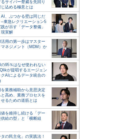
するサイバー脅威を先回り
封じ込める極意とは
とAI、ぶつかる壁は同じだ
」─東急レクリエーション5
実践が示す「データ整備」
う現実解
AI活用の第一歩はマスター
タマネジメント（MDM）か
Iの95％はなぜ使われない
Qlikが提唱するエージェン
ックAIによるデータ統合の
軸
活用を業務補助から意思決定
へと高め、業務プロセスを
させるための道筋とは
の価値を維持し続ける「デー
続供給の型」と「横断組
ータの民主化」の実践法！