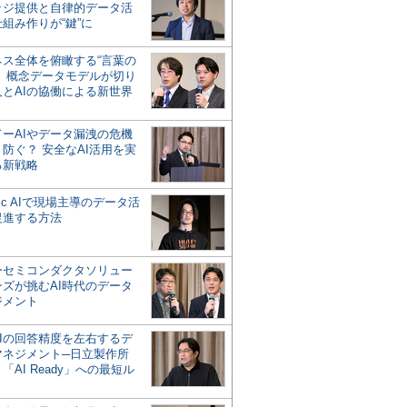
ッジ提供と自律的データ活
組み作りが“鍵”に
ネス全体を俯瞰する“言葉の
”、概念データモデルが切り
人とAIの協働による新世界
？
ドーAIやデータ漏洩の危機
防ぐ？ 安全なAI活用を実
る新戦略
ntic AIで現場主導のデータ活
促進する方法
ーセミコンダクタソリュー
ンズが挑むAI時代のデータ
ジメント
AIの回答精度を左右するデ
マネジメント─日立製作所
「AI Ready」への最短ル