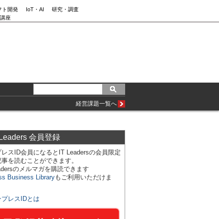
フト開発
IoT・AI
研究・調査
講座
経営課題一覧へ
 Leaders 会員登録
レスID会員になるとIT Leadersの会員限定
記事を読むことができます。
Leadersのメルマガを購読できます
ss Business Library
もご利用いただけま
ンプレスIDとは