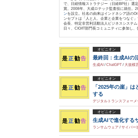
で、日経情報ストラテジー（日経BP社）選定
賞。2008年、大成ロテック監査役に就任。2
ン
を設立。社名の由来はインドネシア語のOr
ンセプトは「人と人、企業と企業をつなぐ」
会長、特定非営利活動法人ビジネスシステムイ
日々、CIO/IT部門長コミュニティに参加し
オピニオン
最終回：生成AI
生成AI
/
ChatGPT
/
大規模
オピニオン
「2025年の崖」
する
デジタルトランスフォーメ
オピニオン
生成AIで進化する
ランサムウェア
/
サイバー