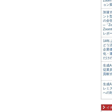
Zoo
ョン変
加速す
ント
の全
─「Z
Zoomt
レポ
14
どう
企業
化・
だけの
生成A
従業
貢献す
生成
レミ
への
イ