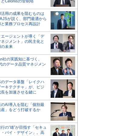
とCelonisの管制塔
AI活用の成果を阻むものは
AJSが説く、部門最適から
却と業務プロセス再設計
タエージェントが導く「デ
マネジメント」の民主化と
用の未来
san社の実践知に基づく、
時代のデータ品質マネジメン
対応のデータ基盤「レイクハ
アーキテクチャ」が、ビジ
成長を加速させる鍵に
業のAI導入を阻む「個別最
遺産」をどう打破するか
行の“雄”が目指す「セキュ
ィ・バイ・デザイン」。高