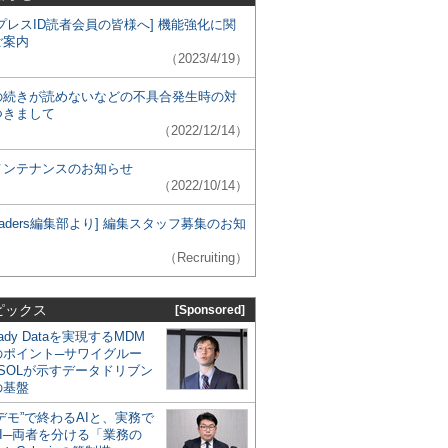
プレスID読者会員の皆様へ] 機能強化に関
ご案内
（2023/4/19）
の続きが読めないなどの不具合発生時の対
つきまして
（2022/12/14）
メンテナンスのお知らせ
（2022/10/14）
 Leaders編集部より] 編集スタッフ募集のお知
（Recruiting）
ピックス
[Sponsored]
eady Dataを実現するMDM
のポイント─サワイグルー
SOLが示すデータドリブン
の基盤
デモ”で終わるAIと、実務で
I─両者を分ける「業務の