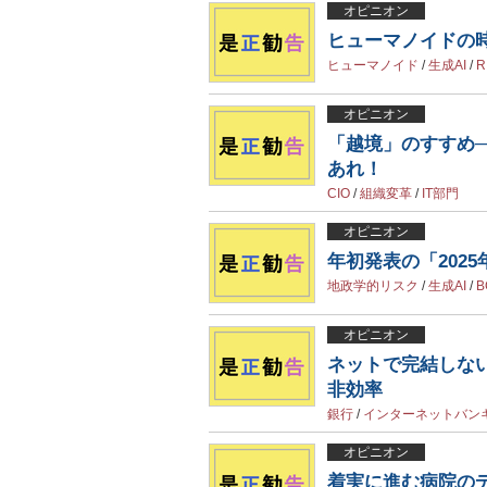
オピニオン
ヒューマノイドの
ヒューマノイド
/
生成AI
/
R
オピニオン
「越境」のすすめ─
あれ！
CIO
/
組織変革
/
IT部門
オピニオン
年初発表の「202
地政学的リスク
/
生成AI
/
B
オピニオン
ネットで完結しな
非効率
銀行
/
インターネットバン
オピニオン
着実に進む病院の