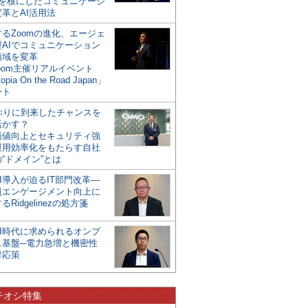
mを核にしたコミュニケーシ
革とAI活用法
るZoomの進化、エージェ
型AIでコミュニケーション
領域を変革
oom主催リアルイベント
opia On the Road Japan」
ート
年ぶりに到来したチャンスを
活かす？
価値向上とセキュリティ強
運用効率化をもたらす自社
“ドメイン”とは
I導入が迫るIT部門改革―
員エンゲージメント向上に
るRidgelinezの処方箋
AI時代に求められるオンプ
ス基盤─電力急増と機密性
対応策
チオシ特集