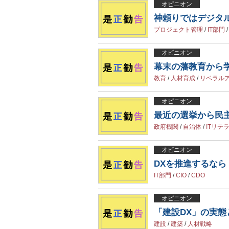
オピニオン
神頼りではデジタ
プロジェクト管理
/
IT部門
オピニオン
幕末の藩教育から
教育
/
人材育成
/
リベラル
オピニオン
最近の選挙から民
政府機関
/
自治体
/
ITリテ
オピニオン
DXを推進するな
IT部門
/
CIO
/
CDO
オピニオン
「建設DX」の実
建設
/
建築
/
人材戦略