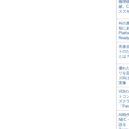
物理
破。C
スズ
AI
知にある
Plat
Read
先進
トの
とは
優れ
リを
ズ向
実像
VDI
トコ
ズク
「Par
AI時
NEC・
語る