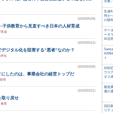
文脈」
生成
何か─
(2025/05/29)
の脱
す─子供教育から見直すべき日本の人材育成
デー
材育成
ータ
AI活
(2025/05/12)
San
でデジタル化を阻害する“悪者”なのか？
AX
効率化
ト
(2025/03/26)
AI
ウス
メにしたのは、事業会社の経営トップだ
ネス
管理
製造
(2025/02/21)
適の
を取り戻せ
/
教育
信託銀
リテ