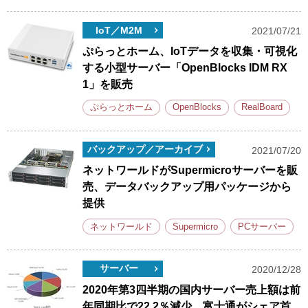
IoT／M2M
2021/07/21
ぷらっとホーム、IoTデータを収集・可視化
する小型サーバー「OpenBlocks IDM RX
1」を販売
ぷらっとホーム
OpenBlocks
RealBoard
バックアップ／アーカイブ
2021/07/20
ネットワールドがSupermicroサーバーを販
売、データバックアップ用パッケージから
提供
ネットワールド
Supermicro
PCサーバー
サーバー
2020/12/28
2020年第3四半期の国内サーバー売上額は前
年同期比で22.2％減少、富士通がシェア首