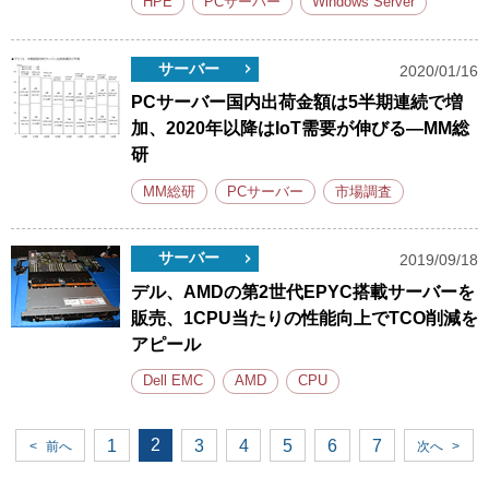
HPE
PCサーバー
Windows Server
サーバー
2020/01/16
PCサーバー国内出荷金額は5半期連続で増
加、2020年以降はIoT需要が伸びる―MM総
研
MM総研
PCサーバー
市場調査
サーバー
2019/09/18
デル、AMDの第2世代EPYC搭載サーバーを
販売、1CPU当たりの性能向上でTCO削減を
アピール
Dell EMC
AMD
CPU
2
1
3
4
5
6
7
<
前へ
次へ
>