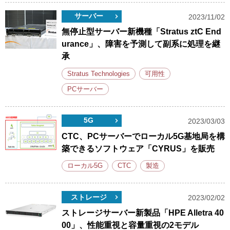
サーバー
2023/11/02
無停止型サーバー新機種「Stratus ztC End
urance」、障害を予測して副系に処理を継
承
Stratus Technologies
可用性
PCサーバー
5G
2023/03/03
CTC、PCサーバーでローカル5G基地局を構
築できるソフトウェア「CYRUS」を販売
ローカル5G
CTC
製造
ストレージ
2023/02/02
ストレージサーバー新製品「HPE Alletra 40
00」、性能重視と容量重視の2モデル