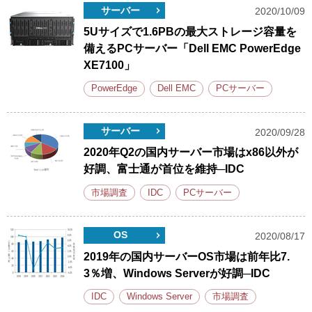
サーバー
2020/10/09
5Uサイズで1.6PBの最大ストレージ容量を
備えるPCサーバー「Dell EMC PowerEdge
XE7100」
PowerEdge
Dell EMC
PCサーバー
サーバー
2020/09/28
2020年Q2の国内サーバー市場はx86以外が
好調、富士通が首位を維持─IDC
市場調査
IDC
PCサーバー
OS
2020/08/17
2019年の国内サーバーOS市場は前年比7.
3％増、Windows Serverが好調─IDC
IDC
Windows Server
市場調査