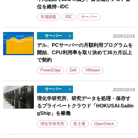
位を維持─IDC
市場調査
IDC
サーバー
サーバー
2020/12/15
デル、PCサーバーの月額利用プログラムを
開始、CPU利用率を取り決めて36カ月以上
で契約
PowerEdge
Dell
VMware
サーバー
2020/10/19
理化学研究所、研究データを処理・保存す
るプライベートクラウド「HOKUSAI-Sailin
gShip」を稼働
理化学研究所
富士通
OpenStack