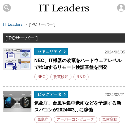
IT Leaders
＞ ["PCサーバー"]
["PCサーバー"]
セキュリティ
2024/03/05
NEC、IT機器の改竄をハードウェアレベル
で検知するリモート検証基盤を開発
NEC
改竄検知
R＆D
ビッグデータ
2024/02/21
気象庁、台風や集中豪雨などを予測する新
スパコンが2024年3月に稼働
気象庁
スーパーコンピュータ
気候変動