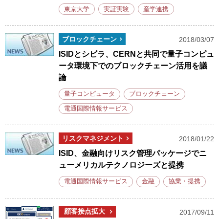
東京大学
実証実験
産学連携
ブロックチェーン
2018/03/07
ISIDとシビラ、CERNと共同で量子コンピュ
ータ環境下でのブロックチェーン活用を議
論
量子コンピュータ
ブロックチェーン
電通国際情報サービス
リスクマネジメント
2018/01/22
ISID、金融向けリスク管理パッケージでニ
ューメリカルテクノロジーズと提携
電通国際情報サービス
金融
協業・提携
顧客接点拡大
2017/09/11