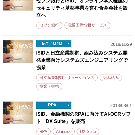
セブン銀行とISID、オンライン本人確認の
セキュリティ基盤事業を営む合弁会社を設
立へ
セブン銀行
電通国際情報サービス
IoT／M2M
2018/11/29
ISIDと日立産業制御、組み込みシステム開
発企業向けシステムズエンジニアリングで
協業
日立産業制御ソリューションズ
組み込み
協業・提携
RPA
2018/08/01
ISID、金融機関のRPAに向けてAI-OCRソフ
ト「DX Suite」を販売
RPA
AI inside
DX Suite