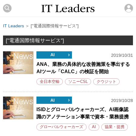
IT Leaders
＞ ["電通国際情報サービス"]
["電通国際情報サービス"]
AI
2019/10/31
ANA、業務の具体的な改善施策を導出する
AIツール「CALC」の検証を開始
全日本空輸
ソニーCSL
クウジット
AI
2019/10/28
ISIDとグローバルウォーカーズ、AI画像認
識のアノテーション事業で資本・業務提携
グローバルウォーカーズ
AI
協業・提携