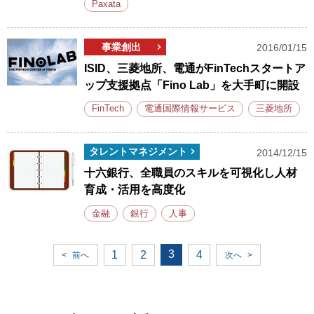
Paxata
事業創出
2016/01/15
ISID、三菱地所、電通がFinTechスタートア
ップ支援拠点「Fino Lab」を大手町に開設
FinTech
電通国際情報サービス
三菱地所
タレントマネジメント
2014/12/15
十六銀行、全職員のスキルを可視化し人材
育成・活用を高度化
金融
銀行
人事
3
1
2
4
<
前へ
次へ
>