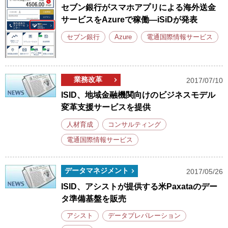
セブン銀行がスマホアプリによる海外送金
サービスをAzureで稼働―iSiDが発表
セブン銀行
Azure
電通国際情報サービス
業務改革
2017/07/10
ISID、地域金融機関向けのビジネスモデル
変革支援サービスを提供
人材育成
コンサルティング
電通国際情報サービス
データマネジメント
2017/05/26
ISID、アシストが提供する米Paxataのデー
タ準備基盤を販売
アシスト
データプレパレーション