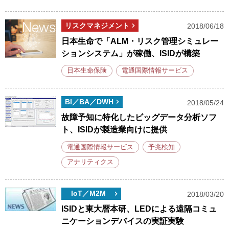
リスクマネジメント
2018/06/18
日本生命で「ALM・リスク管理シミュレー
ションシステム」が稼働、ISIDが構築
日本生命保険
電通国際情報サービス
BI／BA／DWH
2018/05/24
故障予知に特化したビッグデータ分析ソフ
ト、ISIDが製造業向けに提供
電通国際情報サービス
予兆検知
アナリティクス
IoT／M2M
2018/03/20
ISIDと東大暦本研、LEDによる遠隔コミュ
ニケーションデバイスの実証実験