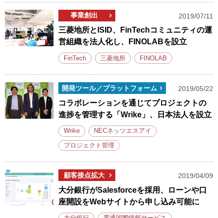
事業創出
2019/07/11
三菱地所とISID、FinTechコミュニティの運
営組織を法人化し、FINOLABを設立
FinTech
三菱地所
FINOLAB
開発ツール／プラットフォーム
2019/05/22
コラボレーションを通じてプロジェクトの
進捗を管理する「Wrike」、日本法人を設立
Wrike
NECネッツエスアイ
プロジェクト管理
顧客接点拡大
2019/04/09
大分銀行がSalesforceを採用、ローンや口
座開設をWebサイトから申し込み可能に