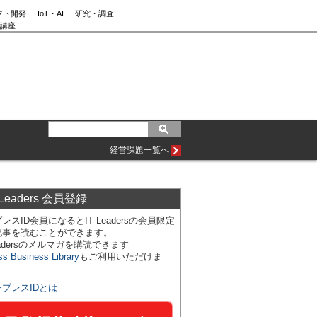
フト開発
IoT・AI
研究・調査
講座
経営課題一覧へ
 Leaders 会員登録
レスID会員になるとIT Leadersの会員限定
記事を読むことができます。
Leadersのメルマガを購読できます
ss Business Library
もご利用いただけま
ンプレスIDとは