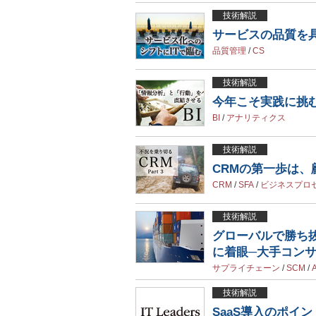
技術解説
サービスの品質を
品質管理
/
CS
技術解説
今年こそ実践に挑む
BI
/
アナリティクス
技術解説
CRMの第一歩は
CRM
/
SFA
/
ビジネスプロ
技術解説
グローバルで勝ち
に着眼─大手コンサ
サプライチェーン
/
SCM
/
技術解説
SaaS導入のポイン