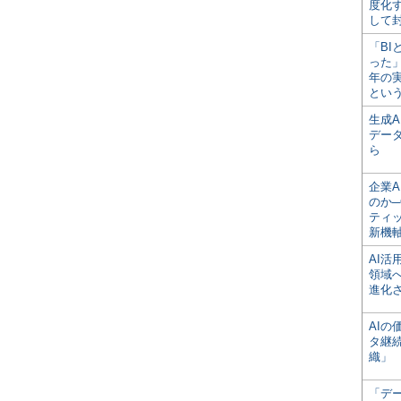
度化
して
「BI
った
年の
とい
生成
デー
ら
企業A
のか─
ティ
新機
AI
領域
進化
AI
タ継
織」
「デ