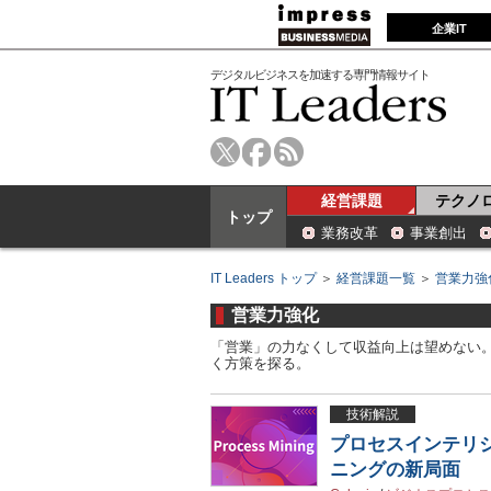
企業IT
デジタルビジネスを加速する専門情報サイト
経営課題
テクノ
トップ
業務改革
事業創出
IT Leaders トップ
＞
経営課題一覧
＞
営業力強
営業力強化
「営業」の力なくして収益向上は望めない
く方策を探る。
技術解説
プロセスインテリジェ
ニングの新局面