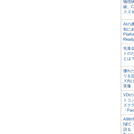
物理
破。C
スズ
AI
知にある
Plat
Read
先進
トの
とは
優れ
リを
ズ向
実像
VDI
トコ
ズク
「Par
AI時
NEC・
語る