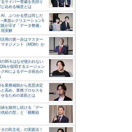
するサイバー脅威を先回り
封じ込める極意とは
とAI、ぶつかる壁は同じだ
」─東急レクリエーション5
実践が示す「データ整備」
う現実解
AI活用の第一歩はマスター
タマネジメント（MDM）か
Iの95％はなぜ使われない
Qlikが提唱するエージェン
ックAIによるデータ統合の
軸
活用を業務補助から意思決定
へと高め、業務プロセスを
させるための道筋とは
の価値を維持し続ける「デー
続供給の型」と「横断組
ータの民主化」の実践法！