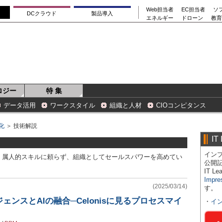
Web担当者
EC担当者
ソ
DCクラウド
製品導入
エネルギー
ドローン
教育
ロジー
特 集
データ活用
ワークスタイル
組織と人材
CIOコンピタンス
化
＞ 技術解説
IT
インプ
。属人的スキルに頼らず、組織としてセールスパワーを高めてい
公開
IT 
Impre
(2025/03/14)
す。
ンスとAIの融合─Celonisに見るプロセスマイ
・
イ