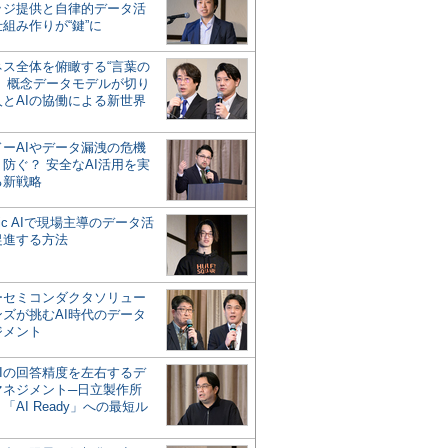
ッジ提供と自律的データ活
組み作りが“鍵”に
ネス全体を俯瞰する“言葉の
”、概念データモデルが切り
人とAIの協働による新世界
？
ドーAIやデータ漏洩の危機
防ぐ？ 安全なAI活用を実
る新戦略
ntic AIで現場主導のデータ活
促進する方法
ーセミコンダクタソリュー
ンズが挑むAI時代のデータ
ジメント
AIの回答精度を左右するデ
マネジメント─日立製作所
「AI Ready」への最短ル