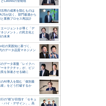
とCelonisの管制塔
AI活用の成果を阻むものは
AJSが説く、部門最適から
却と業務プロセス再設計
タエージェントが導く「デ
マネジメント」の民主化と
用の未来
san社の実践知に基づく、
時代のデータ品質マネジメン
対応のデータ基盤「レイクハ
アーキテクチャ」が、ビジ
成長を加速させる鍵に
業のAI導入を阻む「個別最
遺産」をどう打破するか
行の“雄”が目指す「セキュ
ィ・バイ・デザイン」。高