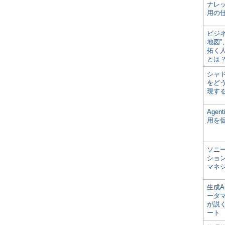
ナレ
用の仕
ビジ
地図
拓く
とは
シャ
をどう
現す
Age
用を
ソニ
ショ
マネ
生成
ータ
が説く
ート