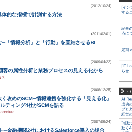
(2012/10/24)
[イン
する
具体的な指標で計測する方法
記事
応に
(2011/02/01)
─「情報分析」と「行動」を直結させるBI
定期
(2009/04/22)
[IT
、顧客の属性分析と業務プロセスの見える化から
らせ
セス
(2008/12/25)
ト
抜く攻めのSCM─情報連携を強化する「見える化」
AI R
成功
ルティング4社がSCMを語る
プとJ
Accenture
経営
(2007/09/24)
“感動
動くA
ト─金融機関2社におけるSalesforce導入の場合