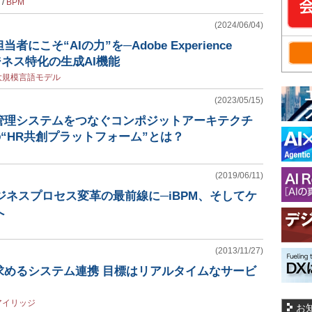
/
BPM
(2024/06/04)
にこそ“AIの力”を─Adobe Experience
ジネス特化の生成AI機能
大規模言語モデル
(2023/05/15)
管理システムをつなぐコンポジットアーキテクチ
“HR共創プラットフォーム”とは？
(2019/06/11)
ジネスプロセス変革の最前線に─iBPM、そしてケ
へ
(2013/11/27)
求めるシステム連携 目標はリアルタイムなサービ
アイリッジ
お