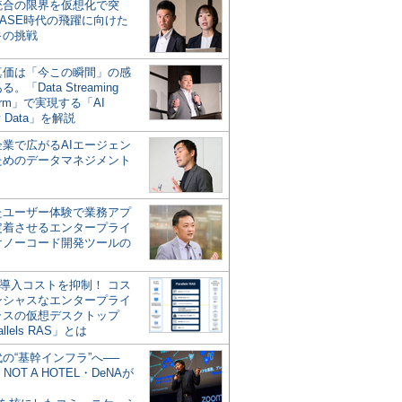
統合の限界を仮想化で突
ASE時代の飛躍に向けた
キの挑戦
の真価は「今この瞬間」の感
。「Data Streaming
form」で実現する「AI
y Data」を解説
企業で広がるAIエージェン
ためのデータマネジメント
？
たユーザー体験で業務アプ
定着させるエンタープライ
けノーコード開発ツールの
の導入コストを抑制！ コス
ンシャスなエンタープライ
ラスの仮想デスクトップ
allels RAS」とは
代の“基幹インフラ”へ──
NOT A HOTEL・DeNAが