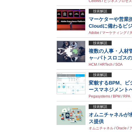
Celonis
/
ビジネスプロセス
技術解説
マーケターや営業担当者
Cloudに備わるビ
Adobe
/
マーケティング
/
技術解説
複数の人事・人材
ャ─パトスロゴスの
HCM
/
HRTech
/
SOA
技術解説
変貌するBPM、ビ
ースマネジメント
Pegasystems
/
BPM
/
RPA
技術解説
オムニチャネルが
ス提供
オムニチャネル
/
Oracle
/