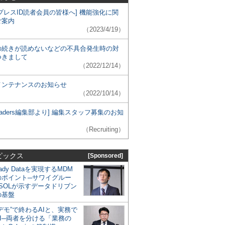
プレスID読者会員の皆様へ] 機能強化に関
ご案内
（2023/4/19）
の続きが読めないなどの不具合発生時の対
つきまして
（2022/12/14）
メンテナンスのお知らせ
（2022/10/14）
 Leaders編集部より] 編集スタッフ募集のお知
（Recruiting）
ピックス
[Sponsored]
eady Dataを実現するMDM
のポイント─サワイグルー
SOLが示すデータドリブン
の基盤
デモ”で終わるAIと、実務で
I─両者を分ける「業務の