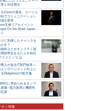
mを核にしたコミュニケーシ
革とAI活用法
るZoomの進化、エージェ
型AIでコミュニケーション
領域を変革
oom主催リアルイベント
opia On the Road Japan」
ート
年ぶりに到来したチャンスを
活かす？
価値向上とセキュリティ強
運用効率化をもたらす自社
“ドメイン”とは
I導入が迫るIT部門改革―
員エンゲージメント向上に
るRidgelinezの処方箋
AI時代に求められるオンプ
ス基盤─電力急増と機密性
対応策
チオシ特集