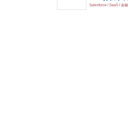
Salesforce
/
SaaS
/
金融