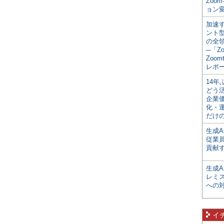
Zoo
ョン変
加速す
ント
の全
─「Z
Zoomt
レポ
14
どう
企業
化・
だけの
生成A
従業
貢献す
生成
レミ
への
イ