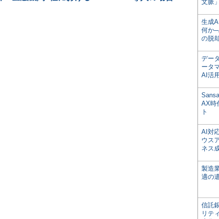
文脈」
生成
何か─
の脱
デー
ータ
AI活
San
AX
ト
AI
ウス
ネス
製造
適の
信託銀
リテ