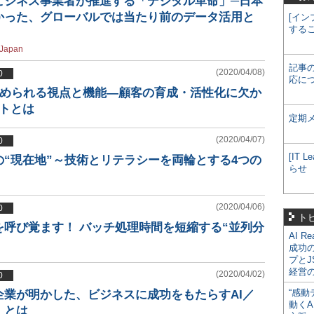
ビジネス事業者が推進する「デジタル革命」─日本
かった、グローバルでは当たり前のデータ活用と
[イン
する
Japan
記事
(2020/04/08)
0
応に
求められる視点と機能―顧客の育成・活性化に欠か
トとは
定期
(2020/04/07)
0
[IT
“現在地”～技術とリテラシーを両輪とする4つの
らせ
(2020/04/06)
0
ト
を呼び覚ます！ バッチ処理時間を短縮する“並列分
AI R
成功
プとJ
経営
(2020/04/02)
0
“感動
企業が明かした、ビジネスに成功をもたらすAI／
動くA
」とは