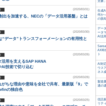
文脈」
(2020/03/31)
0
生成
何か─
創出を加速する、NECの「データ活用基盤」とは
の脱
デー
(2020/03/30)
0
ータ
AI活
な“データ”トランスフォーメーションの有用性と
San
AX
ト
(2020/03/26)
0
活用を支えるSAP HANA
AI
AI技術で切り込む
ウス
ネス
(2020/03/26)
0
製造
れがちな理由や意味を全社で共有、最新版「9」で
適の
wfinの独自色
信託銀
(2020/03/25)
0
リテ