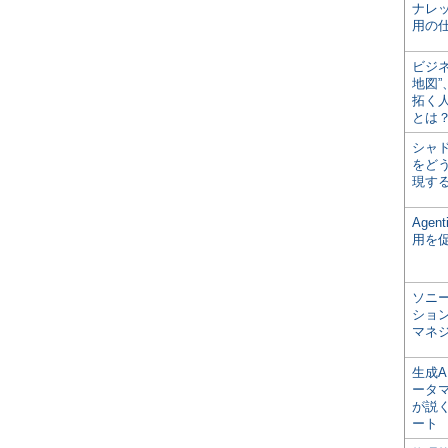
ナレ
用の仕
ビジ
地図
拓く
とは
シャ
をどう
現す
Age
用を
ソニ
ショ
マネ
生成
ータ
が説く
ート