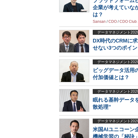
プラットフォーム
企業が考えていな
は？
Sansan
/
CDO
/
CDO Club 
データマネジメント202
DX時代のCRMに
せない3つのポイン
データマネジメント202
ビッグデータ活用の
付加価値とは？
データマネジメント202
眠れる基幹データ
散処理”
データマネジメント202
米国AIユニコーン
機械学習の「秘訣