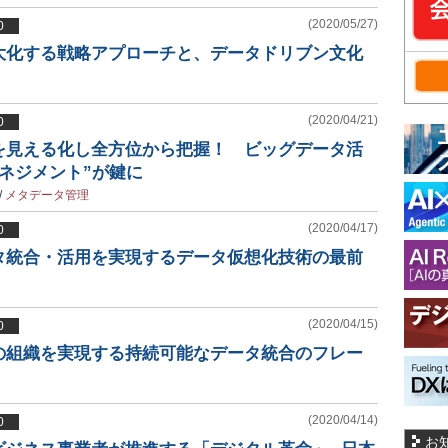
(2020/05/27)
0
大化する戦略アプローチと、データドリブン文化
(2020/04/21)
0
を見える化し全方位から把握！ ビッグデータ活
ネジメント”が鍵に
/
メタデータ管理
(2020/04/17)
0
タ統合・活用を実現するデータ仮想化技術の最前
(2020/04/15)
0
の組織を実現する持続可能なデータ統合のフレー
(2020/04/14)
0
お