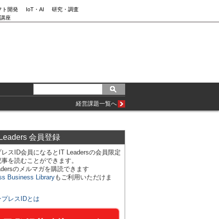
フト開発
IoT・AI
研究・調査
講座
経営課題一覧へ
 Leaders 会員登録
レスID会員になるとIT Leadersの会員限定
記事を読むことができます。
Leadersのメルマガを購読できます
ss Business Library
もご利用いただけま
ンプレスIDとは