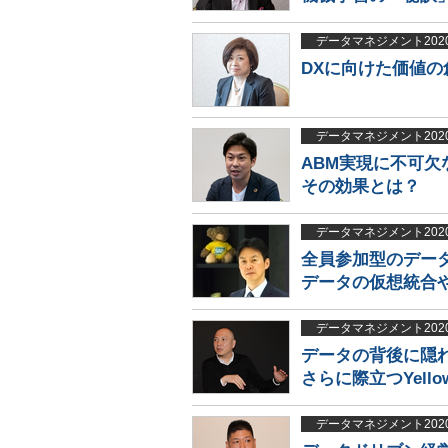
データマネジメント202
DXに向けた価値の
データマネジメント202
ABM実現に不可欠
その効果とは？
データマネジメント202
全員参加型のデータ
データの仮想統合や
データマネジメント202
データの背後に隠
さらに際立つYello
データマネジメント202