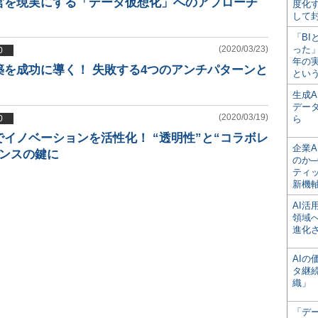
営を現実にする「データ仮想化」へのアプローチ
度化
して
「BI
(2020/03/23)
った
0
年の
築を成功に導く！ 失敗する4つのアンチパターンと
とい
生成
デー
(2020/03/19)
0
ら
イノベーションを活性化！ “透明性”と“コラボレ
企業A
ナンスの鍵に
のか─
ティ
新機
AI
領域
進化
AI
タ継
織」
「デ