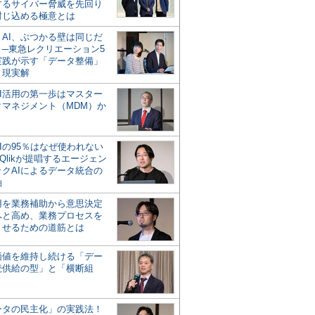
するサイバー脅威を先回り
封じ込める極意とは
とAI、ぶつかる壁は同じだ
」─東急レクリエーション5
実践が示す「データ整備」
う現実解
AI活用の第一歩はマスター
タマネジメント（MDM）か
Iの95％はなぜ使われない
Qlikが提唱するエージェン
ックAIによるデータ統合の
軸
活用を業務補助から意思決定
へと高め、業務プロセスを
させるための道筋とは
の価値を維持し続ける「デー
続供給の型」と「横断組
ータの民主化」の実践法！