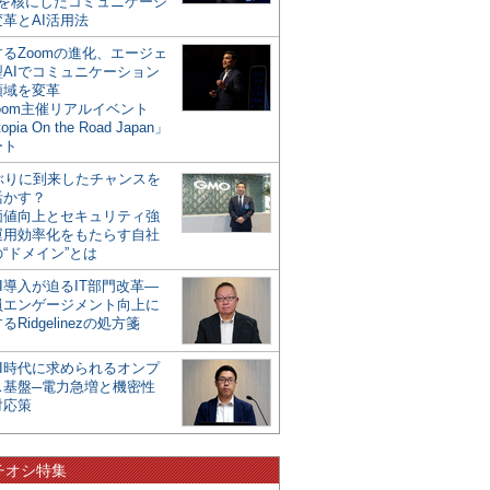
mを核にしたコミュニケーシ
革とAI活用法
るZoomの進化、エージェ
型AIでコミュニケーション
領域を変革
oom主催リアルイベント
opia On the Road Japan」
ート
年ぶりに到来したチャンスを
活かす？
価値向上とセキュリティ強
運用効率化をもたらす自社
“ドメイン”とは
I導入が迫るIT部門改革―
員エンゲージメント向上に
るRidgelinezの処方箋
AI時代に求められるオンプ
ス基盤─電力急増と機密性
対応策
チオシ特集