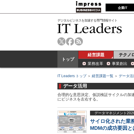
企業IT
デジタルビジネスを加速する専門情報サイト
経営課題
テクノ
トップ
業務改革
事業創出
IT Leaders トップ
＞
経営課題一覧
＞
データ活
データ活用
合理的な意思決定、仮説検証サイクルの加
にビジネスを左右する。
データマネジメント202
サイロ化された業
MDMの成功要因と