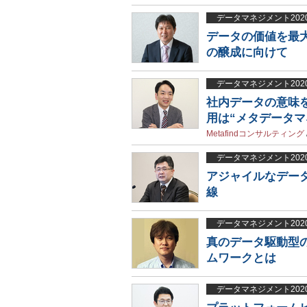
データマネジメント202
データの価値を最
の醸成に向けて
データマネジメント202
社内データの意味
用は“メタデータマ
Metafindコンサルティング
データマネジメント202
アジャイルなデー
線
データマネジメント202
真のデータ駆動型
ムワークとは
データマネジメント202