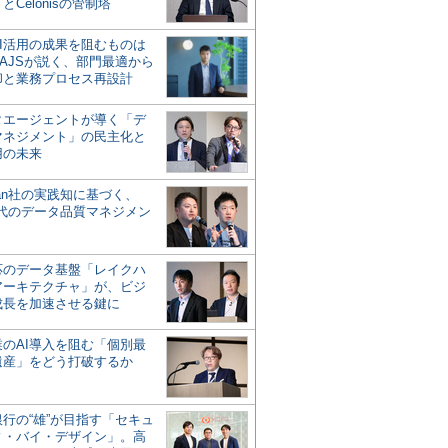
とCelonisの管制塔
AI活用の成果を阻むものは
AJSが説く、部門最適から
却と業務プロセス再設計
タエージェントが導く「デ
マネジメント」の民主化と
用の未来
san社の実践知に基づく、
時代のデータ品質マネジメン
対応のデータ基盤「レイクハ
アーキテクチャ」が、ビジ
成長を加速させる鍵に
業のAI導入を阻む「個別最
遺産」をどう打破するか
行の“雄”が目指す「セキュ
ィ・バイ・デザイン」。高