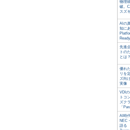
物理
破。C
スズ
AI
知にある
Plat
Read
先進
トの
とは
優れ
リを
ズ向
実像
VDI
トコ
ズク
「Par
AI時
NEC・
語る