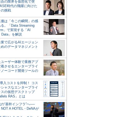
統合の限界を仮想化で突
ASE時代の飛躍に向けた
キの挑戦
の真価は「今この瞬間」の感
。「Data Streaming
form」で実現する「AI
y Data」を解説
企業で広がるAIエージェン
ためのデータマネジメント
？
たユーザー体験で業務アプ
定着させるエンタープライ
けノーコード開発ツールの
の導入コストを抑制！ コス
ンシャスなエンタープライ
ラスの仮想デスクトップ
allels RAS」とは
代の“基幹インフラ”へ──
NOT A HOTEL・DeNAが