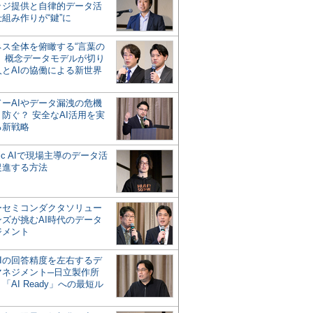
ッジ提供と自律的データ活
組み作りが“鍵”に
ネス全体を俯瞰する“言葉の
”、概念データモデルが切り
人とAIの協働による新世界
？
ドーAIやデータ漏洩の危機
防ぐ？ 安全なAI活用を実
る新戦略
ntic AIで現場主導のデータ活
促進する方法
ーセミコンダクタソリュー
ンズが挑むAI時代のデータ
ジメント
AIの回答精度を左右するデ
マネジメント─日立製作所
「AI Ready」への最短ル