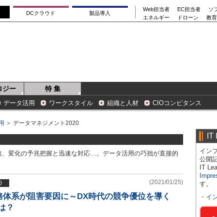
Web担当者
EC担当者
ソ
DCクラウド
製品導入
エネルギー
ドローン
教育
ロジー
特 集
データ活用
ワークスタイル
組織と人材
CIOコンピタンス
用
＞ データマネジメント2020
IT
インプ
速、変化の予兆把握と迅速な対応…。データ活用の巧拙が直接的
公開
IT 
Impre
(2021/01/25)
0
す。
務体系が阻害要因に～DX時代の競争優位を導く
・
イ
は？