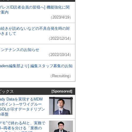
プレスID読者会員の皆様へ] 機能強化に関
ご案内
（2023/4/19）
の続きが読めないなどの不具合発生時の対
つきまして
（2022/12/14）
メンテナンスのお知らせ
（2022/10/14）
 Leaders編集部より] 編集スタッフ募集のお知
（Recruiting）
ピックス
[Sponsored]
eady Dataを実現するMDM
のポイント─サワイグルー
SOLが示すデータドリブン
の基盤
デモ”で終わるAIと、実務で
I─両者を分ける「業務の