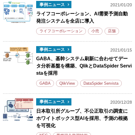
事例ニュース
2021/01/20
ライフコーポレーション、AI需要予測自動
発注システムを全店に導入
ライフコーポレーション
小売
店舗
事例ニュース
2021/01/15
GABA、基幹システム刷新に合わせてデー
タ分析基盤を構築、QlikとDataSpider Servi
staを採用
GABA
QlikView
DataSpider Servista
事例ニュース
2020/12/28
日本取引所グループ、不公正取引の調査に
ホワイトボックス型AIを採用、予測の根拠
を可視化