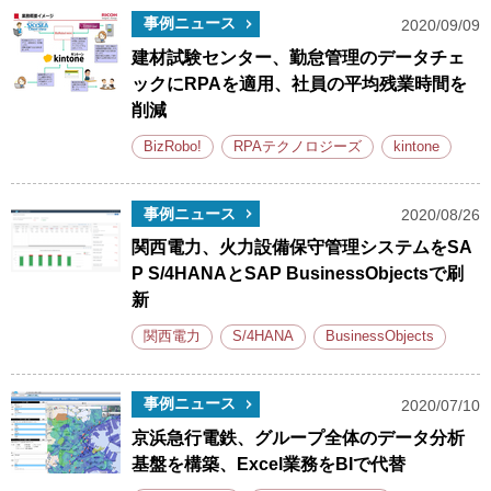
事例ニュース
2020/09/09
建材試験センター、勤怠管理のデータチェ
ックにRPAを適用、社員の平均残業時間を
削減
BizRobo!
RPAテクノロジーズ
kintone
事例ニュース
2020/08/26
関西電力、火力設備保守管理システムをSA
P S/4HANAとSAP BusinessObjectsで刷
新
関西電力
S/4HANA
BusinessObjects
事例ニュース
2020/07/10
京浜急行電鉄、グループ全体のデータ分析
基盤を構築、Excel業務をBIで代替