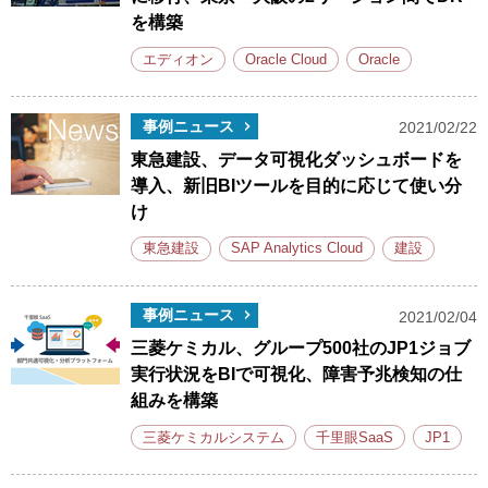
を構築
エディオン
Oracle Cloud
Oracle
事例ニュース
2021/02/22
東急建設、データ可視化ダッシュボードを
導入、新旧BIツールを目的に応じて使い分
け
東急建設
SAP Analytics Cloud
建設
事例ニュース
2021/02/04
三菱ケミカル、グループ500社のJP1ジョブ
実行状況をBIで可視化、障害予兆検知の仕
組みを構築
三菱ケミカルシステム
千里眼SaaS
JP1