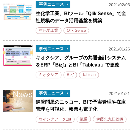
事例ニュース
2021/02/03
生化学工業、BIツール「Qlik Sense」で全
社規模のデータ活用基盤を構築
生化学工業
Qlik Sense
事例ニュース
2021/01/26
キオクシア、グループの共通会計システム
をERP「Biz∫」とBI「Tableau」で更改
キオクシア
Biz∫
Tableau
事例ニュース
2021/01/21
鋼管問屋のニッコー、BIで予実管理や在庫
管理を可視化、帳票も電子化
ウイングアーク1st
流通
伊藤忠丸紅鉄鋼