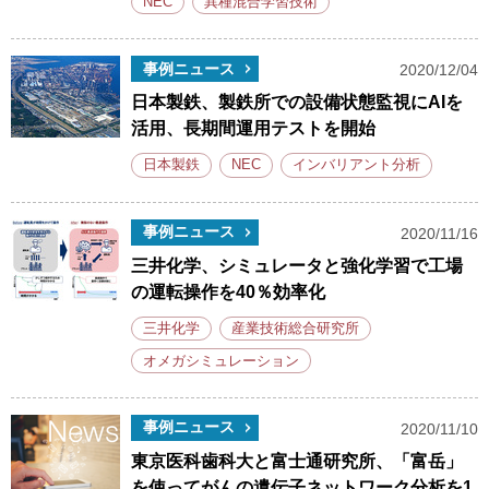
NEC
異種混合学習技術
事例ニュース
2020/12/04
日本製鉄、製鉄所での設備状態監視にAIを
活用、長期間運用テストを開始
日本製鉄
NEC
インバリアント分析
事例ニュース
2020/11/16
三井化学、シミュレータと強化学習で工場
の運転操作を40％効率化
三井化学
産業技術総合研究所
オメガシミュレーション
事例ニュース
2020/11/10
東京医科歯科大と富士通研究所、「富岳」
を使ってがんの遺伝子ネットワーク分析を1