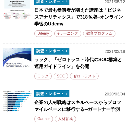
調査・レポート
2021/05/12
日本で最も受講者が増えた講座は「ビジネ
スアナリティクス」で318％増─オンライン
学習のUdemy
Udemy
eラーニング
教育プログラム
調査・レポート
2021/03/18
ラック、「ゼロトラスト時代のSOC構築と
運用ガイドライン」を公開
ラック
SOC
ゼロトラスト
調査・レポート
2020/03/04
企業の人材戦略はスキルベースからプロフ
ァイルベースに移行する─ガートナー予測
Gartner
人材育成