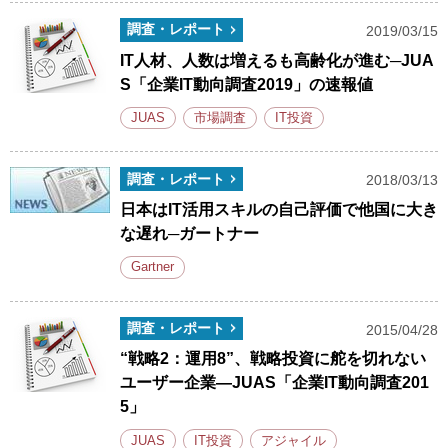
調査・レポート
2019/03/15
IT人材、人数は増えるも高齢化が進む─JUA
S「企業IT動向調査2019」の速報値
JUAS
市場調査
IT投資
調査・レポート
2018/03/13
日本はIT活用スキルの自己評価で他国に大き
な遅れ─ガートナー
Gartner
調査・レポート
2015/04/28
“戦略2：運用8”、戦略投資に舵を切れない
ユーザー企業―JUAS「企業IT動向調査201
5」
JUAS
IT投資
アジャイル