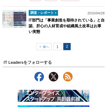
調査・レポート
2015/04/28
IT部門は「事業創造を期待されている」と自
認、肝心の人材育成や組織風土改革はお寒
い実態
2
1
<
前へ
IT Leadersをフォローする