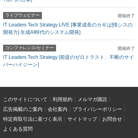
ライブウェビナー
開催終了
IT Leaders Tech Strategy LIVE [事業成長のカギは[情シスの
開発力] 生成AI時代のシステム開発]
コンファレンス/セミナー
開催終了
IT Leaders Tech Strategy [前提のゼロトラスト、不断のサイ
バーハイジーン]
このサイトについて
利用規約
メルマガ購読
広告掲載のご案内
会社案内
プライバシーポリシー
特定商取引法に基づく表示
サイトマップ
お問合せ
よくある質問