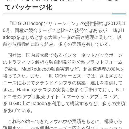
てパッケージ化
「IIJ GIO Hadoopソリューション」の提供開始は2012年1
0月。同種の競合サービスと比べて後発ではあるが、IIJはH
adoopをはじめとする大量データの高速処理に関して、以
前から積極的に取り組み、多くの実績を有している。
同社は、国内最大級であるインターネットバックボーン
のトラフィック解析を独自開発並列分散プラットフォーム
で実現。MapReduceの独自実装など、超高速処理の知見を
培ってきた。また、「IIJ GIOサービス」では、さまざまな
ニーズに応じてクラウドインフラの構築、運用を提供して
きた。Hadoopクラスタの実装も数多く手掛けており、NTT
ドコモのiアプリ販売サイト「dマーケットアプリストア」
をIIJ GIO上のHadoopを利用して構築するなど、多くの実績
をあげている。
これらの培ってきたノウハウや実績をもとに、構築から
運用まで、しかも個別のニーズに応えるSIソリューション