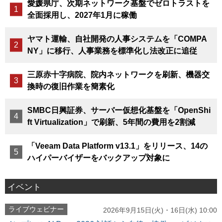
愛媛県庁、次期ネットワーク基盤でゼロトラストを
全面採用し、2027年1月に稼働
ヤマト運輸、自社開発の人事システムを「COMPA
NY」に移行、人事業務を標準化し法改正に追従
三原赤十字病院、院内ネットワークを刷新、機器交
換時の復旧作業を簡素化
SMBC日興証券、サーバー仮想化基盤を「OpenShi
ft Virtualization」で刷新、5年間の費用を2割減
「Veeam Data Platform v13.1」をリリース、14の
ハイパーバイザーをバックアップ対象に
イベント
ライブウェビナー
2026年9月15日(火)・16日(水) 10:00