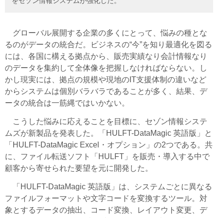
をセゾン情報システムが強化した。
グローバル展開する企業の多くにとって、悩みの種とな
るのがデータの統合だ。ビジネスの“今”を知り最適化を図る
には、各国に構える拠点から、販売実績なり会計情報なり
のデータを集約して全体像を把握しなければならない。し
かし現実には、拠点の規模や現地のIT支援体制の違いなど
からシステムは個別バラバラであることが多く、結果、デ
ータの統合は一筋縄ではいかない。
こうした悩みに応えることを目標に、セゾン情報システ
ムズが新製品を発表した。「HULFT-DataMagic 英語版」と
「HULFT-DataMagic Excel・オプション」の2つである。共
に、ファイル転送ソフト「HULFT」を販売・導入する中で
顧客から寄せられた要望を元に開発した。
「HULFT-DataMagic 英語版」は、システムごとに異なる
ファイルフォーマットや文字コードを変換するツール。対
象とするデータの抽出、コード変換、レイアウト変更、デ