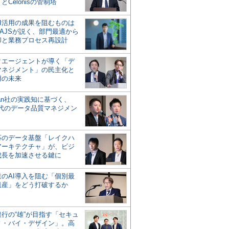
とCelonisの管制塔
AI活用の成果を阻むものは
AJSが説く、部門最適から
却と業務プロセス再設計
タエージェントが導く「デ
マネジメント」の民主化と
用の未来
san社の実践知に基づく、
時代のデータ品質マネジメン
対応のデータ基盤「レイクハ
アーキテクチャ」が、ビジ
成長を加速させる鍵に
業のAI導入を阻む「個別最
遺産」をどう打破するか
行の“雄”が目指す「セキュ
ィ・バイ・デザイン」。高