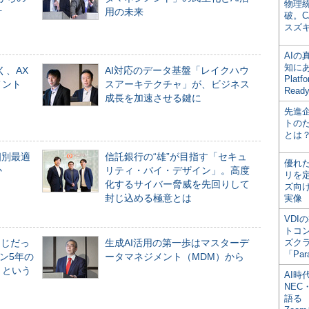
物理
計
用の未来
破。C
スズ
AI
知にある
く、AX
AI対応のデータ基盤「レイクハウ
Plat
メント
スアーキテクチャ」が、ビジネス
Read
成長を加速させる鍵に
先進
トの
とは
個別最適
信託銀行の“雄”が目指す「セキュ
優れ
か
リティ・バイ・デザイン」。高度
リを
化するサイバー脅威を先回りして
ズ向
封じ込める極意とは
実像
VDI
トコ
同じだっ
生成AI活用の第一歩はマスターデ
ズク
「Par
ン5年の
ータマネジメント（MDM）から
」という
AI時
NEC・
語る