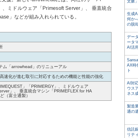
文脈」
」、ミドルウェア「Primesoft Server」、 垂直統合
生成
Database」などが組み入れられている。
何か─
の脱
デー
ータ
所
AI活
San
AX
ム「arrowhead」のリニューアル
ト
/高速化が進む取引に対応するための機能と性能の強化
AI
IMEQUEST」「PRIMERGY」、ミドルウェア
ウス
 Server」、 垂直統合マシン「PRIMEFLEX for HA
ネス
」など（富士通製）
製造
適の
信託銀
リテ