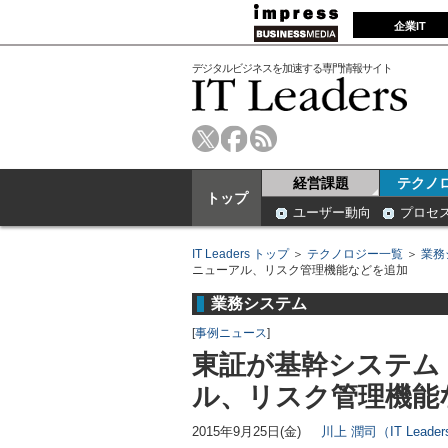
企業IT
デジタルビジネスを加速する専門情報サイト
経営課題
テクノ
トップ
ユーザー動向
プロセ
IT Leaders トップ
＞
テクノロジー一覧
＞
業務
ニューアル、リスク管理機能などを追加
業務システム
[
事例ニュース
]
東証が基幹システム「
ル、リスク管理機能
2015年9月25日(金)
川上 潤司（IT Lead