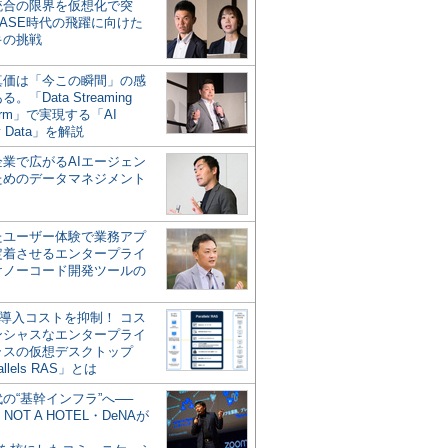
統合の限界を仮想化で突
ASE時代の飛躍に向けた
キの挑戦
の真価は「今この瞬間」の感
。「Data Streaming
form」で実現する「AI
y Data」を解説
企業で広がるAIエージェン
ためのデータマネジメント
？
たユーザー体験で業務アプ
定着させるエンタープライ
けノーコード開発ツールの
の導入コストを抑制！ コス
ンシャスなエンタープライ
ラスの仮想デスクトップ
allels RAS」とは
代の“基幹インフラ”へ──
NOT A HOTEL・DeNAが