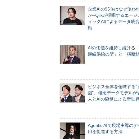
企業AIの95％はなぜ使わ
か─Qlikが提唱するエー
ィックAIによるデータ統
軸
AIの価値を維持し続ける
継続供給の型」と「横断
ビジネス全体を俯瞰する“
図”、概念データモデルが
人とAIの協働による新世
Agentic AIで現場主導の
用を促進する方法