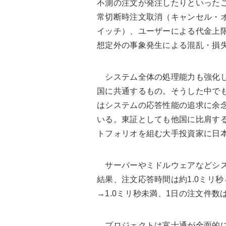
不測の注文が発注したりといった
常切断時注文取消（キャンセル・
イッチ）、ユーザーによる代金上
想定外の事象発生による混乱・損
システム全体の処理能力も強化し
国に共通するもの。そうした中で
はシステムの応答性能の追求に余
いる。東証としても他国に比肩す
トフォリオを組む大手投資家に日
サーバーやミドルウェアなどシス
結果、注文応答時間は約1.0ミリ秒
→1.0ミリ秒未満、1日の注文件数は
プロジェクトは富士通が全面的に支援