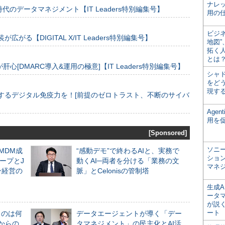
ナレ
のデータマネジメント【IT Leaders特別編集号】
用の仕
ビジ
装が広がる【DIGITAL X/IT Leaders特別編集号】
地図
拓く
とは
[DMARC導入&運用の極意]【IT Leaders特別編集号】
シャ
をどう
現す
するデジタル免疫力を！[前提のゼロトラスト、不断のサイバ
Age
用を
[Sponsored]
ソニ
るMDM成
“感動デモ”で終わるAIと、実務で
ショ
ープとJ
動くAI─両者を分ける「業務の文
マネ
ン経営の
脈」とCelonisの管制塔
生成
ータ
が説く
ート
ものは何
データエージェントが導く「デー
からの
タマネジメント」の民主化とAI活