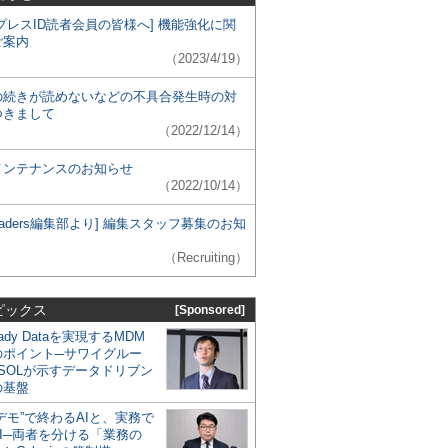
プレスID読者会員の皆様へ] 機能強化に関
ご案内
（2023/4/19）
の続きが読めないなどの不具合発生時の対
つきまして
（2022/12/14）
メンテナンスのお知らせ
（2022/10/14）
 Leaders編集部より] 編集スタッフ募集のお知
（Recruiting）
ピックス
[Sponsored]
eady Dataを実現するMDM
のポイント─サワイグルー
SOLが示すデータドリブン
の基盤
デモ”で終わるAIと、実務で
I─両者を分ける「業務の