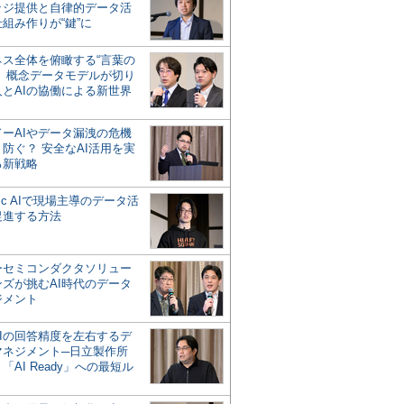
ッジ提供と自律的データ活
組み作りが“鍵”に
ネス全体を俯瞰する“言葉の
”、概念データモデルが切り
人とAIの協働による新世界
？
ドーAIやデータ漏洩の危機
防ぐ？ 安全なAI活用を実
る新戦略
ntic AIで現場主導のデータ活
促進する方法
ーセミコンダクタソリュー
ンズが挑むAI時代のデータ
ジメント
AIの回答精度を左右するデ
マネジメント─日立製作所
「AI Ready」への最短ル