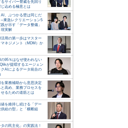
するサイバー脅威を先回り
封じ込める極意とは
とAI、ぶつかる壁は同じだ
」─東急レクリエーション5
実践が示す「データ整備」
う現実解
AI活用の第一歩はマスター
タマネジメント（MDM）か
Iの95％はなぜ使われない
Qlikが提唱するエージェン
ックAIによるデータ統合の
軸
活用を業務補助から意思決定
へと高め、業務プロセスを
させるための道筋とは
の価値を維持し続ける「デー
続供給の型」と「横断組
ータの民主化」の実践法！