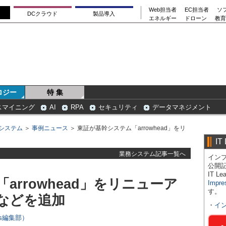
Web担当者
EC担当者
ソ
DCクラウド
製品導入
エネルギー
ドローン
教育
ロジー
特 集
スマイニング
AI
RPA
セキュリティ
データマネジメント
システム
＞
事例ニュース
＞ 東証が基幹システム「arrowhead」をリ
IT
業務システム記事一覧へ
インプ
公開
IT 
arrowhead」をリニューア
Impre
す。
などを追加
・
イ
ers編集部）