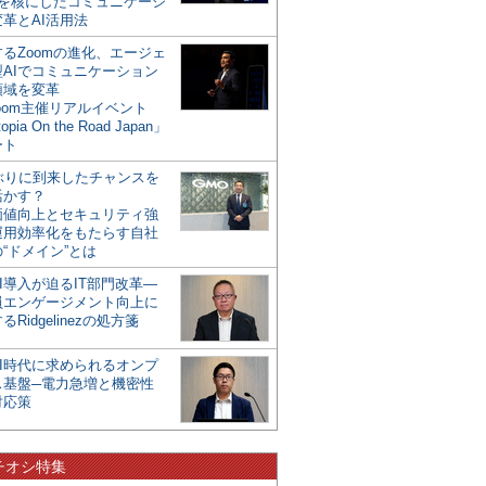
mを核にしたコミュニケーシ
革とAI活用法
るZoomの進化、エージェ
型AIでコミュニケーション
領域を変革
oom主催リアルイベント
opia On the Road Japan」
ート
年ぶりに到来したチャンスを
活かす？
価値向上とセキュリティ強
運用効率化をもたらす自社
“ドメイン”とは
I導入が迫るIT部門改革―
員エンゲージメント向上に
るRidgelinezの処方箋
AI時代に求められるオンプ
ス基盤─電力急増と機密性
対応策
チオシ特集