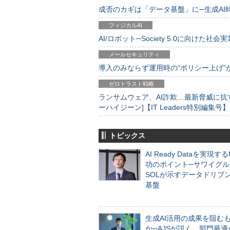
成否のカギは「データ基盤」に─生成AI時代
フィジカルAI
AI/ロボット─Society 5.0に向けた社会実
メールセキュリティ
導入のみならず運用時の“ポリシー上げ”が肝心
ゼロトラスト戦略
ランサムウェア、AI詐欺…最新脅威に抗
ーハイジーン]【IT Leaders特別編集号】
トピックス
AI Ready Dataを実現す
功のポイント─サワイグル
SOLが示すデータドリブ
基盤
生成AI活用の成果を阻む
か─AJSが説く、部門最適