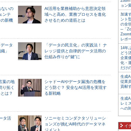
Zoo
ョン変
れないの
AI活用を業務補助から意思決定領
ジェンテ
域へと高め、業務プロセスを進化
加速す
ント
合の新機
させるための道筋とは
の全
─「Z
Zoomt
レポ
「データ
「データの民主化」の実践法！ ナ
14
組織」
レッジ提供と自律的データ活用の
どう
仕組み作りが“鍵”に
企業
化・
だけの
生成A
言葉の地
シャドーAIやデータ漏洩の危機を
従業
貢献す
切り拓く
どう防ぐ？ 安全なAI活用を実現す
界とは？
る新戦略
生成
レミ
への
データ活
ソニーセミコンダクタソリューシ
ョンズが挑むAI時代のデータマネ
イ
ジメント