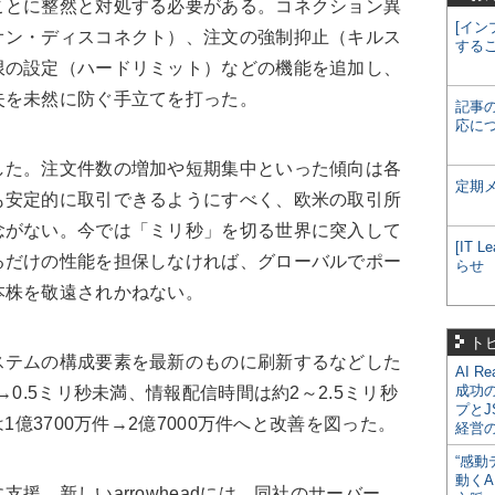
ことに整然と対処する必要がある。コネクション異
[イン
オン・ディスコネクト）、注文の強制抑止（キルス
する
限の設定（ハードリミット）などの機能を追加し、
失を未然に防ぐ手立てを打った。
記事
応に
た。注文件数の増加や短期集中といった傾向は各
定期
も安定的に取引できるようにすべく、欧米の取引所
念がない。今では「ミリ秒」を切る世界に突入して
[IT
るだけの性能を担保しなければ、グローバルでポー
らせ
本株を敬遠されかねない。
ト
テムの構成要素を最新のものに刷新するなどした
AI R
成功
→0.5ミリ秒未満、情報配信時間は約2～2.5ミリ秒
プとJ
1億3700万件→2億7000万件へと改善を図った。
経営
“感動
動くA
。新しいarrowheadには、同社のサーバー