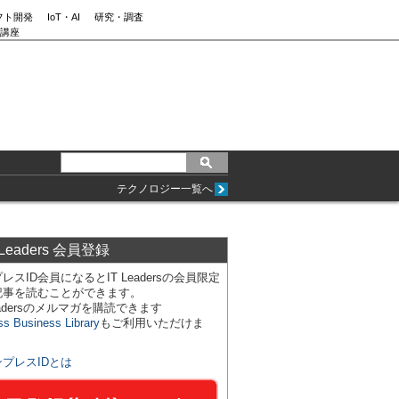
フト開発
IoT・AI
研究・調査
講座
テクノロジー一覧へ
 Leaders 会員登録
レスID会員になるとIT Leadersの会員限定
記事を読むことができます。
Leadersのメルマガを購読できます
ss Business Library
もご利用いただけま
ンプレスIDとは