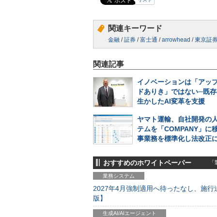
関連キーワード
金融
/
証券
/
富士通
/
arrowhead
/
東京証
関連記事
イノベーションは「アッ
ドありき」ではない─既存
生かしたAI変革を支援
ヤマト運輸、自社開発の
テムを「COMPANY」に
事業務を標準化し法改正
おすすめのホワイトペーパー
「製
業務システム
2027年4月強制適用へ待ったなし、施行迫
版】
生成AI/AIエージェント