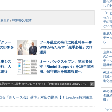
度化
して
「BI
った
券取引所
/
PRIMEQUEST
年の
とい
生成
デー
ら
プグレー
ツール乱立の時代に終止符を─HP
のERPを
WXPがもたらす「先手必勝」のIT
運用
企業A
のか─
ティ
人事シス
オートバックスセブン、第三者保
新機
移行、人
守「Rimini Support」を10年間利
に追従
用、保守費用を戦略投資へ
AI
領域
進化
品/サービス資料ダウンロードサイト「Impress Business Library」へ」
AI
タ継
る「新リース会計基準」対応の勘所【IT Leaders特別編集
織」
「デ