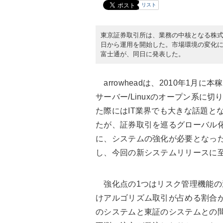
リスト
東京証券取引所は、業務の中核となる株式売買シ
日から運用を開始した。市場環境の変化
富士通が、同日に発表した。
arrowheadは、2010年1月
サーバー/Linuxのオープン系に
た際にはIT業界でも大きな話題と
たが、証券取引を巡るグローバル化
に、システムの強化が必要となった
し、今回の新システムリリースに
強化点の1つはリスク管理機能の
けアルゴリズム取引が占める割合
のシステムと東証のシステムとの