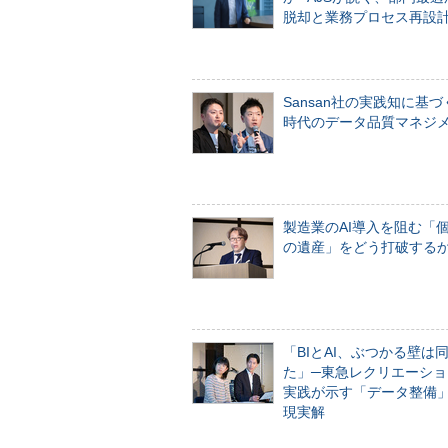
脱却と業務プロセス再設
Sansan社の実践知に基づ
時代のデータ品質マネジ
製造業のAI導入を阻む「
の遺産」をどう打破する
「BIとAI、ぶつかる壁は
た」─東急レクリエーショ
実践が示す「データ整備
現実解