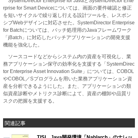
SystemDirector Enterprise for JavaとSystemDirector Ente
rprise for Smart Deviceについては、画面の要件確認と修正
を短いサイクルで繰り返し行える設計ツールを、レスポン
シブWebデザインに対応させた。SystemDirector Enterprise
for Batchについては、バッチ処理用のJavaフレームワーク
「jBatch」に対応したバッチアプリケーションの開発支援
機能を強化した。
ソースコードなどからシステム内の資産を可視化し、業
務アプリケーション保守の効率化を支援する「SystemDirec
tor Enterprise Asset Innovation Suite」については、COBOL
やCOBOL／Sプログラムを用いた業務アプリケーション資
産を分析できるようにした。また、アプリケーションの類
似資産診断やメトリクス診断によて、資産の棚卸や品質リ
スクの把握を支援する。
関連記事
TISI、Java開発環境「Nablarch」のナレッ