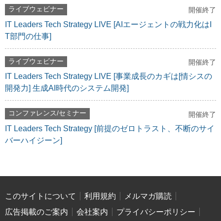
ライブウェビナー
開催終了
IT Leaders Tech Strategy LIVE [AIエージェントの戦力化はI
T部門の仕事]
ライブウェビナー
開催終了
IT Leaders Tech Strategy LIVE [事業成長のカギは[情シスの
開発力] 生成AI時代のシステム開発]
コンファレンス/セミナー
開催終了
IT Leaders Tech Strategy [前提のゼロトラスト、不断のサイ
バーハイジーン]
このサイトについて
利用規約
メルマガ購読
広告掲載のご案内
会社案内
プライバシーポリシー