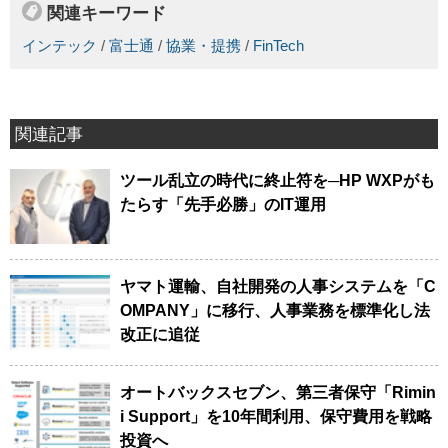
関連キーワード
インテック
/
富士通
/
協業・提携
/
FinTech
関連記事
ツール乱立の時代に終止符を─HP WXPがも
たらす「先手必勝」のIT運用
ヤマト運輸、自社開発の人事システムを「C
OMPANY」に移行、人事業務を標準化し法
改正に追従
オートバックスセブン、第三者保守「Rimin
i Support」を10年間利用、保守費用を戦略
投資へ