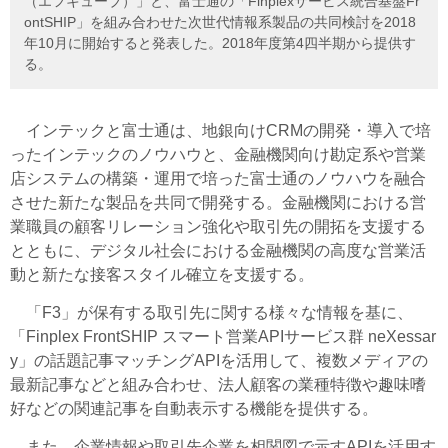
（エフキューブ）」と、富士通の「Finplexサービス統合基盤Fr
ontSHIP」を組み合わせた次世代情報系製品の共同検討を2018
年10月に開始すると発表した。2018年度第4四半期から提供す
る。
インテックと富士通は、地銀向けCRMの開発・導入で培
ったインテックのノウハウと、金融機関向け勘定系や営業
店システムの構築・運用で培った富士通のノウハウを融合
させた新たな製品を共同で開発する。金融機関における営
業職員の顧客リレーション強化や取引先の開拓を支援する
とともに、デジタル社会における金融機関の高度な営業活
動と新たな接客スタイル確立を支援する。
「F3」が保有する取引先に関する様々な情報を基に、
「Finplex FrontSHIP スマート営業APIサービス群 neXessar
y」の話題記事マッチングAPIを活用して、複数メディアの
最新記事などと組み合わせ、法人顧客の業種特徴や趣味嗜
好などの関連記事を自動表示する機能を提供する。
また、企業情報や取引先企業を相関図で示すAPIを活用す