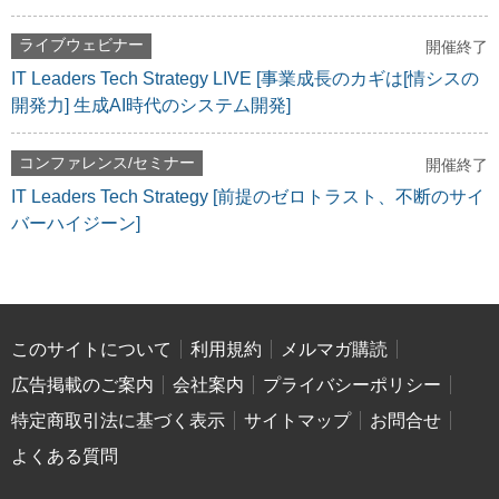
ライブウェビナー
開催終了
IT Leaders Tech Strategy LIVE [事業成長のカギは[情シスの
開発力] 生成AI時代のシステム開発]
コンファレンス/セミナー
開催終了
IT Leaders Tech Strategy [前提のゼロトラスト、不断のサイ
バーハイジーン]
このサイトについて
利用規約
メルマガ購読
広告掲載のご案内
会社案内
プライバシーポリシー
特定商取引法に基づく表示
サイトマップ
お問合せ
よくある質問