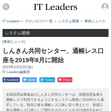
IT Leaders
＞
テクノロジー一覧
＞
システム開発
＞
事例ニュース
システム開発
事例ニュース
しんきん共同センター、通帳レス口
座を2019年8月に開始
2019年2月22日(金)
IT Leaders編集部
!
Facebook
Twitter
Hatena
Pocket
全国信用金庫協会のしんきん共同センターは、加盟信用金庫を
通帳レスで利用できるようにするシステム開発に2018年から着
手している。既存口座を通帳レス口座に切り替えたり、新規口
座を通帳レス口座として開設するサービスを2019年8月をめど