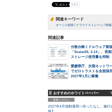
リスト
関連キーワード
オージス総研
/
クラウドストレージ
/
情報
関連記事
分散台帳ミドルウェア新
「ScalarDL 3.14」、
ストレージ使用量を抑制
愛媛県庁、次期ネットワ
でゼロトラストを全面採
2027年1月に稼働
おすすめのホワイトペーパー
「製
業務システム
2027年4月強制適用へ待ったなし、施行迫
版】