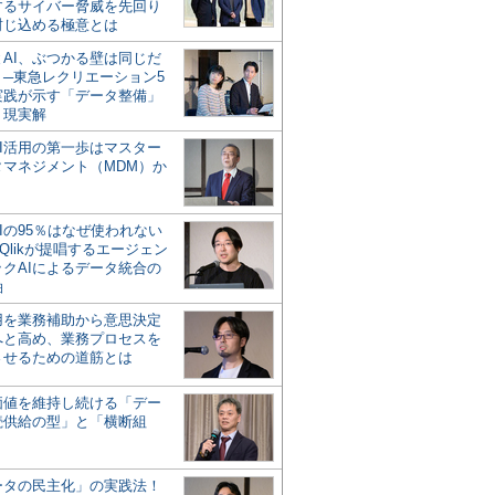
するサイバー脅威を先回り
封じ込める極意とは
とAI、ぶつかる壁は同じだ
」─東急レクリエーション5
実践が示す「データ整備」
う現実解
AI活用の第一歩はマスター
タマネジメント（MDM）か
Iの95％はなぜ使われない
Qlikが提唱するエージェン
ックAIによるデータ統合の
軸
活用を業務補助から意思決定
へと高め、業務プロセスを
させるための道筋とは
の価値を維持し続ける「デー
続供給の型」と「横断組
ータの民主化」の実践法！