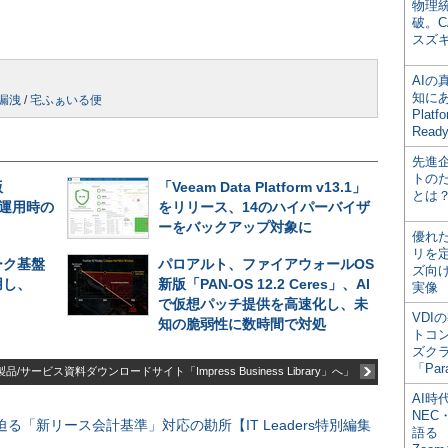
物理
破。C
スズ
AI
知にある
漏洩
/
宅ふぁいる便
Plat
Read
先進
トの
版
「Veeam Data Platform v13.1」
とは
長期運用時の
をリリース、14のハイパーバイザ
ーをバックアップ対象に
優れ
リを
ーク基盤
パロアルト、ファイアウォールOS
ズ向
用し、
新版「PAN-OS 12.2 Ceres」、AI
実像
で仮想パッチ提供を高速化し、未
VDI
知の脆弱性に数時間で対処
トコ
ズク
「Par
品/サービス資料ダウンロードサイト「Impress Business Library」へ」
AI時
NEC・
る「新リース会計基準」対応の勘所【IT Leaders特別編集
語る