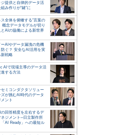
ッジ提供と自律的データ活
組み作りが“鍵”に
ネス全体を俯瞰する“言葉の
”、概念データモデルが切り
人とAIの協働による新世界
？
ドーAIやデータ漏洩の危機
防ぐ？ 安全なAI活用を実
る新戦略
ntic AIで現場主導のデータ活
促進する方法
ーセミコンダクタソリュー
ンズが挑むAI時代のデータ
ジメント
AIの回答精度を左右するデ
マネジメント─日立製作所
「AI Ready」への最短ル