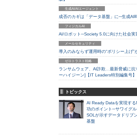
生成AI/AIエージェント
成否のカギは「データ基盤」に─生成AI時代
フィジカルAI
AI/ロボット─Society 5.0に向けた社会実
メールセキュリティ
導入のみならず運用時の“ポリシー上げ”が肝心
ゼロトラスト戦略
ランサムウェア、AI詐欺…最新脅威に抗
ーハイジーン]【IT Leaders特別編集号】
トピックス
AI Ready Dataを実現す
功のポイント─サワイグル
SOLが示すデータドリブ
基盤