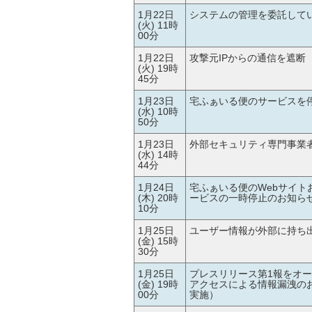
1月22日
システムの管理を委託して
(火) 11時
00分
1月22日
攻撃元IPからの通信を遮断
(火) 19時
45分
1月23日
宅ふぁいる便のサービスを
(水) 10時
50分
1月23日
外部セキュリティ専門事業
(水) 14時
44分
1月24日
宅ふぁいる便のWebサイ
(木) 20時
ービスの一時停止のお知ら
10分
1月25日
ユーザー情報が外部に持ち
(金) 15時
30分
1月25日
プレスリリース第1報をオ
(金) 19時
アクセスによる情報
漏洩
の
00分
実施）