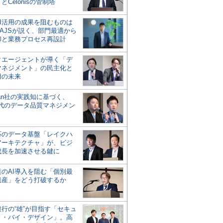
とCelonisの管制塔
AI活用の成果を阻むものは
AJSが説く、部門最適から
却と業務プロセス再設計
タエージェントが導く「デ
マネジメント」の民主化と
用の未来
san社の実践知に基づく、
時代のデータ品質マネジメン
対応のデータ基盤「レイクハ
アーキテクチャ」が、ビジ
成長を加速させる鍵に
業のAI導入を阻む「個別最
遺産」をどう打破するか
行の“雄”が目指す「セキュ
ィ・バイ・デザイン」。高