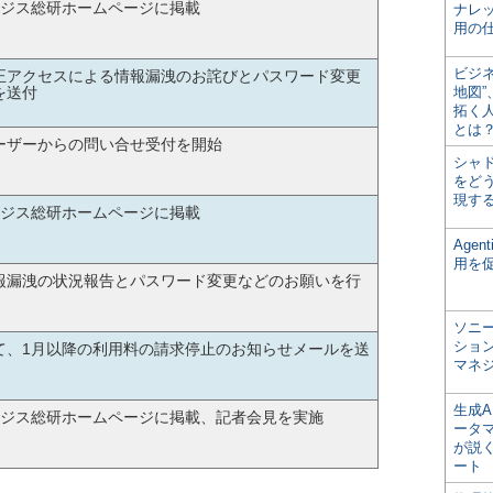
ージス総研ホームページに掲載
ナレ
用の仕
ビジ
正アクセスによる情報漏洩のお詫びとパスワード変更
を送付
地図
拓く
とは
ーザーからの問い合せ受付を開始
シャ
をどう
現す
ージス総研ホームページに掲載
Age
用を
報漏洩の状況報告とパスワード変更などのお願いを行
ソニ
ショ
て、1月以降の利用料の請求停止のお知らせメールを送
マネ
生成
ージス総研ホームページに掲載、記者会見を実施
ータ
が説く
ート