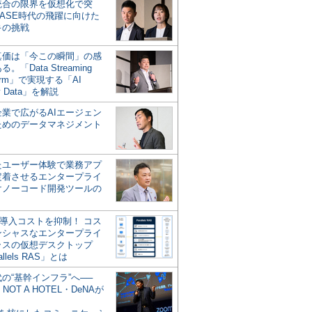
統合の限界を仮想化で突
ASE時代の飛躍に向けた
キの挑戦
の真価は「今この瞬間」の感
。「Data Streaming
form」で実現する「AI
y Data」を解説
企業で広がるAIエージェン
ためのデータマネジメント
？
たユーザー体験で業務アプ
定着させるエンタープライ
けノーコード開発ツールの
の導入コストを抑制！ コス
ンシャスなエンタープライ
ラスの仮想デスクトップ
allels RAS」とは
代の“基幹インフラ”へ──
NOT A HOTEL・DeNAが