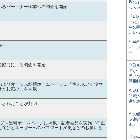
度化
いるパートナー企業への調査を開始
して
「BI
った
年の
とい
生成
停止
デー
ら
者協力による調査を開始
企業A
のか─
ティ
新機
トおよびオージス総研ホームページに「宅ふぁいる便サ
せとお詫び」を掲載
AI
領域
進化
出されたことが判明
AI
タ継
ージス総研ホームページに掲載、記者会見を実施（不正
織」
お詫びとユーザーへのパスワード変更などのお願いを
「デ