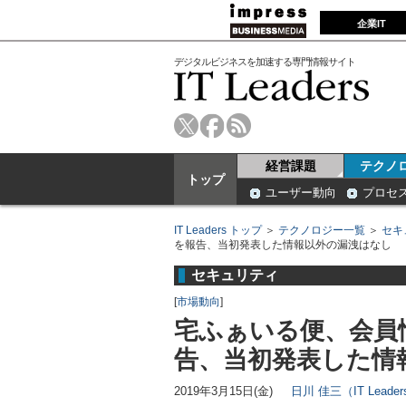
企業IT
デジタルビジネスを加速する専門情報サイト
経営課題
テクノ
トップ
ユーザー動向
プロセ
IT Leaders トップ
＞
テクノロジー一覧
＞
セキ
を報告、当初発表した情報以外の漏洩はなし
セキュリティ
[
市場動向
]
宅ふぁいる便、会員
告、当初発表した情
2019年3月15日(金)
日川 佳三（IT Lead