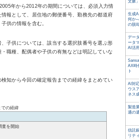
文脈」
005年から2012年の期間については、必須入力情
生成
た情報として、居住地の郵便番号、勤務先の都道府
何か─
、子供の情報を含む。
の脱
デー
ータ
、子供については、該当する選択肢番号を選ぶ形
AI活
種・職種、配偶者や子供の有無などは明記していな
San
AX
ト
検知から今回の確定報告までの経緯をまとめてい
AI
ウス
ネス
製造
までの経緯
適の
調査を開始
信託銀
リテ