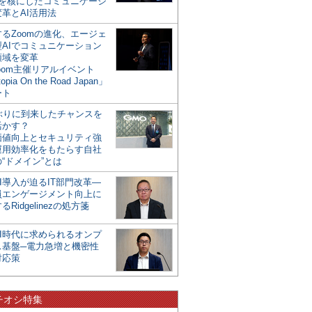
mを核にしたコミュニケーシ
革とAI活用法
るZoomの進化、エージェ
型AIでコミュニケーション
領域を変革
oom主催リアルイベント
opia On the Road Japan」
ート
年ぶりに到来したチャンスを
活かす？
価値向上とセキュリティ強
運用効率化をもたらす自社
“ドメイン”とは
I導入が迫るIT部門改革―
員エンゲージメント向上に
るRidgelinezの処方箋
AI時代に求められるオンプ
ス基盤─電力急増と機密性
対応策
チオシ特集