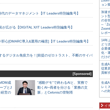
Zoo
ョン変
加速す
のデータマネジメント【IT Leaders特別編集号】
ント
の全
─「Z
装が広がる【DIGITAL X/IT Leaders特別編集号】
Zoomt
レポ
14
[DMARC導入&運用の極意]【IT Leaders特別編集号】
どう
企業
化・
するデジタル免疫力を！[前提のゼロトラスト、不断のサイバ
だけの
生成A
従業
貢献す
[Sponsored]
るMDM成
“感動デモ”で終わるAIと、実務で
生成
レミ
ープとJ
動くAI─両者を分ける「業務の文
への
ン経営の
脈」とCelonisの管制塔
イ