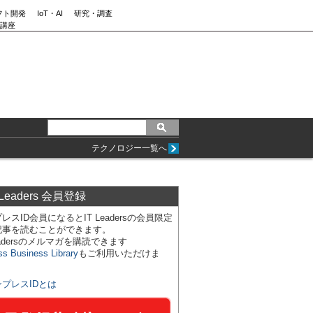
フト開発
IoT・AI
研究・調査
講座
テクノロジー一覧へ
 Leaders 会員登録
レスID会員になるとIT Leadersの会員限定
記事を読むことができます。
Leadersのメルマガを購読できます
ss Business Library
もご利用いただけま
ンプレスIDとは