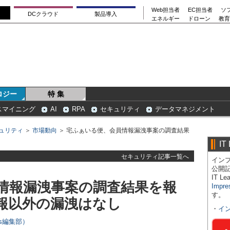
Web担当者
EC担当者
ソ
DCクラウド
製品導入
エネルギー
ドローン
教育
ロジー
特 集
スマイニング
AI
RPA
セキュリティ
データマネジメント
ュリティ
＞
市場動向
＞ 宅ふぁいる便、会員情報漏洩事案の調査結果
IT
セキュリティ記事一覧へ
インプ
公開
IT 
情報漏洩事案の調査結果を報
Impre
す。
報以外の漏洩はなし
・
イ
ers編集部）