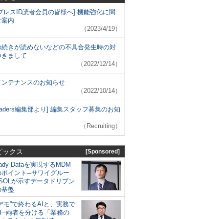
プレスID読者会員の皆様へ] 機能強化に関
ご案内
（2023/4/19）
の続きが読めないなどの不具合発生時の対
つきまして
（2022/12/14）
メンテナンスのお知らせ
（2022/10/14）
 Leaders編集部より] 編集スタッフ募集のお知
（Recruiting）
ピックス
[Sponsored]
eady Dataを実現するMDM
のポイント─サワイグルー
SOLが示すデータドリブン
の基盤
デモ”で終わるAIと、実務で
I─両者を分ける「業務の