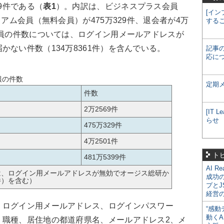
9件である（
表1
）。内訳は、ビジネスプラス会員
[イン
ミアム会員（無料会員）が475万329件、退会者が4万
する
会員の件数については、ログイン用メールアドレスが
ない件数（134万8361件）を含んでいる。
記事
応に
報の件数
定期
件数
2万2569件
[IT
らせ
475万329件
4万2501件
ト
481万5399件
AI R
は、ログイン用メールアドレスが無効でオージス総研か
成功
件）を含む）
プとJ
経営
ログイン用メールアドレス、ログインパスワー
“感動
動くA
・職種、居住地の都道府県名、メールアドレス2、メ