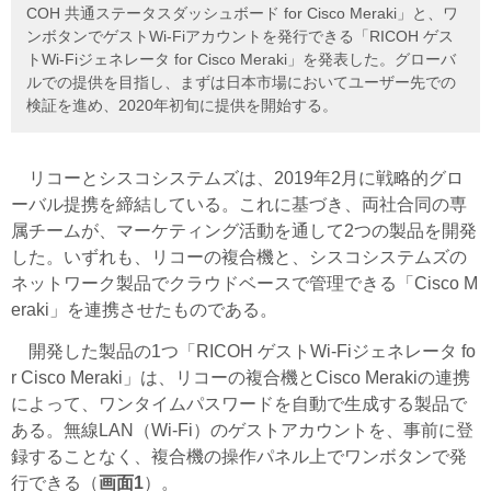
COH 共通ステータスダッシュボード for Cisco Meraki」と、ワ
ンボタンでゲストWi-Fiアカウントを発行できる「RICOH ゲス
トWi-Fiジェネレータ for Cisco Meraki」を発表した。グローバ
ルでの提供を目指し、まずは日本市場においてユーザー先での
検証を進め、2020年初旬に提供を開始する。
リコーとシスコシステムズは、2019年2月に戦略的グロ
ーバル提携を締結している。これに基づき、両社合同の専
属チームが、マーケティング活動を通して2つの製品を開発
した。いずれも、リコーの複合機と、シスコシステムズの
ネットワーク製品でクラウドベースで管理できる「Cisco M
eraki」を連携させたものである。
開発した製品の1つ「RICOH ゲストWi-Fiジェネレータ fo
r Cisco Meraki」は、リコーの複合機とCisco Merakiの連携
によって、ワンタイムパスワードを自動で生成する製品で
ある。無線LAN（Wi-Fi）のゲストアカウントを、事前に登
録することなく、複合機の操作パネル上でワンボタンで発
行できる（
画面1
）。