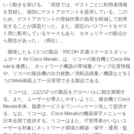
いう動きを挙げる。「現状では、ゲストごとに利用者情報
を登録し、個別にゲストアカウントを提供している。この
ため、ゲストアカウントの登録作業の負荷を軽減して効率
化することが課題だった。また、固定のパスワードをゲス
ト用に配布しているケースもあり、セキュリティの観点か
ら懸念があった」（両社）。
開発したもう1つの製品「RICOH 共通ステータスダッシ
ュボード for Cisco Meraki」は、リコーの複合機とCisco Me
rakiを連携し、ネットワーク機器の帯域量／マップ位置情報
や、リコーの複合機の出力枚数／消耗品残量／機器などを1
つのWeb画面上で一元管理できる製品である。
リコーは、上記の2つの製品をグローバルに順次展開す
る。また、ユーザーが導入しやすいように、複合機とCisco
Meraki本体、協業サービスをワンパッケージ化して提供す
る。なお、リコーは、Cisco Merakiの機器保守メニューを
日本全国で提供する。リコーはまた、IT管理者がいないユ
ーザーを対象にネットワーク環境の構築・保守・運用・監