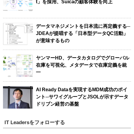
t」を採用、Suicaの顧客体験を向上
データマネジメントを日本流に再定義する─
JDEAが提唱する「日本型データQC活動」
が意味するもの
ヤンマーHD、データカタログでグローバル
在庫を可視化、メタデータで在庫定義を統
一
AI Ready Dataを実現するMDM成功のポイ
ント─サワイグループとJSOLが示すデータ
ドリブン経営の基盤
IT Leadersをフォローする