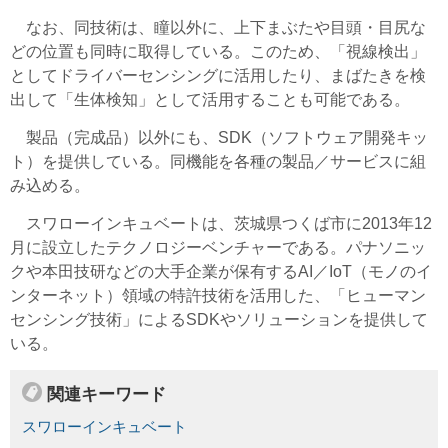
なお、同技術は、瞳以外に、上下まぶたや目頭・目尻な
どの位置も同時に取得している。このため、「視線検出」
としてドライバーセンシングに活用したり、まばたきを検
出して「生体検知」として活用することも可能である。
製品（完成品）以外にも、SDK（ソフトウェア開発キッ
ト）を提供している。同機能を各種の製品／サービスに組
み込める。
スワローインキュベートは、茨城県つくば市に2013年12
月に設立したテクノロジーベンチャーである。パナソニッ
クや本田技研などの大手企業が保有するAI／IoT（モノのイ
ンターネット）領域の特許技術を活用した、「ヒューマン
センシング技術」によるSDKやソリューションを提供して
いる。
関連キーワード
スワローインキュベート