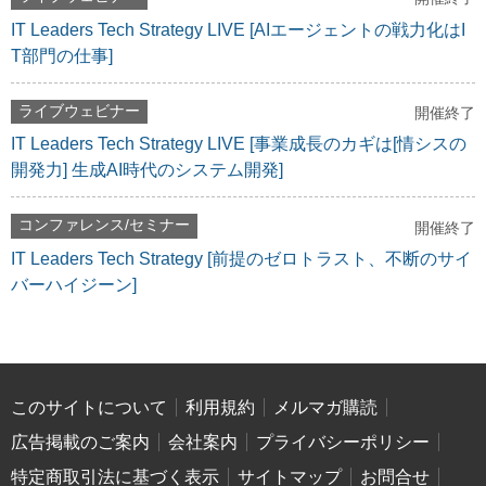
IT Leaders Tech Strategy LIVE [AIエージェントの戦力化はI
T部門の仕事]
ライブウェビナー
開催終了
IT Leaders Tech Strategy LIVE [事業成長のカギは[情シスの
開発力] 生成AI時代のシステム開発]
コンファレンス/セミナー
開催終了
IT Leaders Tech Strategy [前提のゼロトラスト、不断のサイ
バーハイジーン]
このサイトについて
利用規約
メルマガ購読
広告掲載のご案内
会社案内
プライバシーポリシー
特定商取引法に基づく表示
サイトマップ
お問合せ