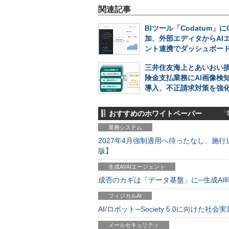
関連記事
BIツール「Codatum」に
加、外部エディタからAI
ント連携でダッシュボー
三井住友海上とあいおい
険金支払業務にAI画像検
導入、不正請求対策を強
おすすめのホワイトペーパー
「製
業務システム
2027年4月強制適用へ待ったなし、施行迫
版】
生成AI/AIエージェント
成否のカギは「データ基盤」に─生成AI時代
フィジカルAI
AI/ロボット─Society 5.0に向けた社会実
メールセキュリティ