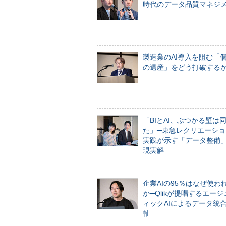
時代のデータ品質マネジ
製造業のAI導入を阻む「
の遺産」をどう打破する
「BIとAI、ぶつかる壁は
た」─東急レクリエーショ
実践が示す「データ整備
現実解
企業AIの95％はなぜ使わ
か─Qlikが提唱するエー
ィックAIによるデータ統
軸