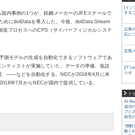
[イン
する
ている国内事例の1つが、鉄鋼メーカーのJFEスチールで
dotDataを導入した。今後、dotData Stream
記事
、製造プロセスへのCPS（サイバーフィジカルシステ
応に
定期
した予測モデルの生成を自動化できるソフトウェアであ
エンティストが実施していた、データの準備、仮説
[IT
らせ
、――などを自動化する。NECが2018年4月に米
、2018年7月からNECが国内で提供している。
ト
AI R
成功
プとJ
経営
ナ
“感動
動くA