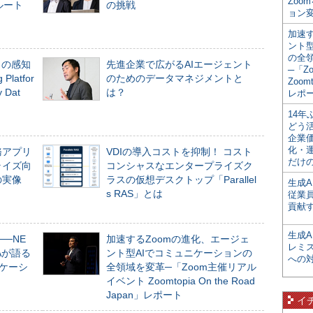
Zoo
ルート
の挑戦
ョン変
加速す
ント
の全
」の感知
先進企業で広がるAIエージェント
─「Z
Platfor
のためのデータマネジメントと
Zoomt
Dat
は？
レポ
14
どう
企業
化・
務アプリ
VDIの導入コストを抑制！ コスト
だけの
ライズ向
コンシャスなエンタープライズク
の実像
ラスの仮想デスクトップ「Parallel
生成A
s RAS」とは
従業
貢献す
生成
──NE
加速するZoomの進化、エージェ
レミ
NAが語る
ント型AIでコミュニケーションの
への
ニケーシ
全領域を変革─「Zoom主催リアル
イベント Zoomtopia On the Road
Japan」レポート
イ