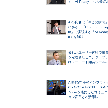
く「AI Ready」への最短
AIの真価は「今この瞬間
にある。「Data Streaming 
m」で実現する「AI Ready 
a」を解説
優れたユーザー体験で業
を定着させるエンタープ
けノーコード開発ツール
AI時代の“基幹インフラ”へ
C・NOT A HOTEL・De
Zoomを核にしたコミュ
ョン変革とAI活用法