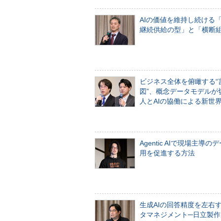
AIの価値を維持し続ける
継続供給の型」と「横断
ビジネス全体を俯瞰する“
図”、概念データモデルが
人とAIの協働による新世
Agentic AIで現場主導の
用を促進する方法
生成AIの回答精度を左右
タマネジメント─日立製作