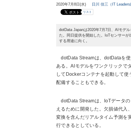
2020年7月8日(水)
日川 佳三（IT Leade
リスト
dotData Japanは2020年7月7日、A
た。同日提供を開始した。IoTセンサー
する用途に向く。
dotData Streamは、dot
ある。AIモデルをワンクリックで
してDockerコンテナを起動して
配備することもできる。
dotData Streamは、Io
えるために開発した。欠損値代入
変換を含んだリアルタイム予測を
行できるとしている。