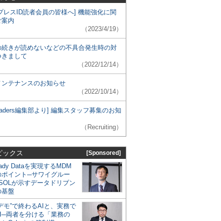
プレスID読者会員の皆様へ] 機能強化に関
ご案内
（2023/4/19）
の続きが読めないなどの不具合発生時の対
つきまして
（2022/12/14）
メンテナンスのお知らせ
（2022/10/14）
 Leaders編集部より] 編集スタッフ募集のお知
（Recruiting）
ピックス
[Sponsored]
eady Dataを実現するMDM
のポイント─サワイグルー
SOLが示すデータドリブン
の基盤
デモ”で終わるAIと、実務で
I─両者を分ける「業務の