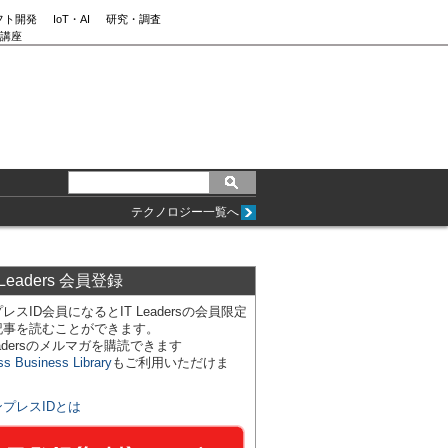
フト開発
IoT・AI
研究・調査
講座
テクノロジー一覧へ
 Leaders 会員登録
レスID会員になるとIT Leadersの会員限定
記事を読むことができます。
Leadersのメルマガを購読できます
ss Business Library
もご利用いただけま
ンプレスIDとは