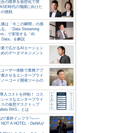
統合の限界を仮想化で突
ASE時代の飛躍に向けた
キの挑戦
の真価は「今この瞬間」の感
。「Data Streaming
form」で実現する「AI
y Data」を解説
企業で広がるAIエージェン
ためのデータマネジメント
？
たユーザー体験で業務アプ
定着させるエンタープライ
けノーコード開発ツールの
の導入コストを抑制！ コス
ンシャスなエンタープライ
ラスの仮想デスクトップ
allels RAS」とは
代の“基幹インフラ”へ──
NOT A HOTEL・DeNAが