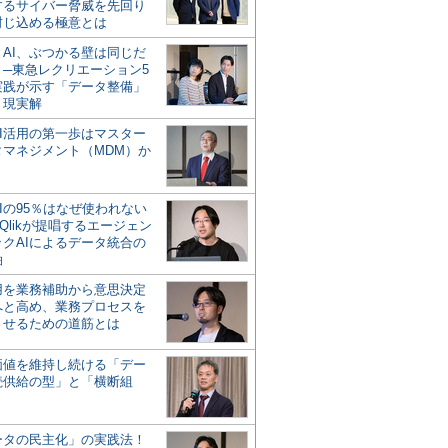
するサイバー脅威を先回り
封じ込める極意とは
とAI、ぶつかる壁は同じだ
」─東急レクリエーション5
実践が示す「データ整備」
う現実解
AI活用の第一歩はマスター
タマネジメント（MDM）か
Iの95％はなぜ使われない
Qlikが提唱するエージェン
ックAIによるデータ統合の
軸
活用を業務補助から意思決定
へと高め、業務プロセスを
させるための道筋とは
の価値を維持し続ける「デー
続供給の型」と「横断組
ータの民主化」の実践法！