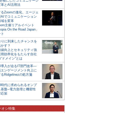
mを核にしたコミュニケーシ
革とAI活用法
るZoomの進化、エージェ
型AIでコミュニケーション
領域を変革
oom主催リアルイベント
opia On the Road Japan」
ート
年ぶりに到来したチャンスを
活かす？
価値向上とセキュリティ強
運用効率化をもたらす自社
“ドメイン”とは
I導入が迫るIT部門改革―
員エンゲージメント向上に
るRidgelinezの処方箋
AI時代に求められるオンプ
ス基盤─電力急増と機密性
対応策
チオシ特集