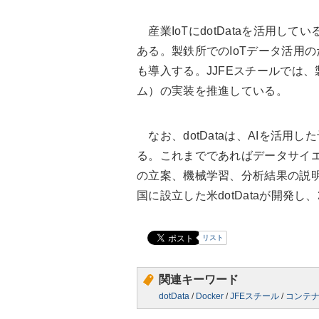
産業IoTにdotDataを活用し
ある。製鉄所でのIoTデータ活用のために
も導入する。JJFEスチールでは
ム）の実装を推進している。
なお、dotDataは、AIを活用
る。これまでであればデータサイ
の立案、機械学習、分析結果の説明
国に設立した米dotDataが開発し
リスト
関連キーワード
dotData
/
Docker
/
JFEスチール
/
コンテ