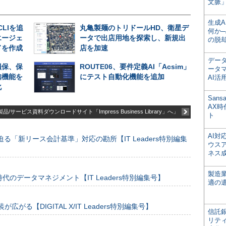
文脈」
生成
CLIを追
丸亀製麺のトリドールHD、衛星デ
何か─
エージェ
ータで出店用地を探索し、新規出
の脱
ドを作成
店を加速
デー
損保、保
ROUTE06、要件定義AI「Acsim」
ータ
知機能を
にテスト自動化機能を追加
AI活
化
San
AX
品/サービス資料ダウンロードサイト「Impress Business Library」へ」
ト
AI
る「新リース会計基準」対応の勘所【IT Leaders特別編集
ウス
ネス
製造
のデータマネジメント【IT Leaders特別編集号】
適の
装が広がる【DIGITAL X/IT Leaders特別編集号】
信託銀
リテ