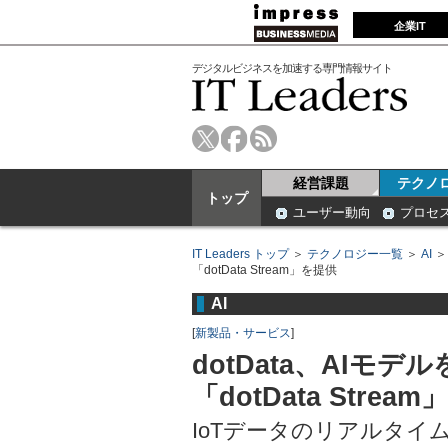
企業IT
デジタルビジネスを加速する専門情報サイト
経営課題
テクノ
トップ
ユーザー動向
プロセ
IT Leaders トップ
＞
テクノロジー一覧
＞
AI
「dotData Stream」を提供
AI
[
新製品・サービス
]
dotData、AIモ
「dotData Strea
IoTデータのリアルタイ