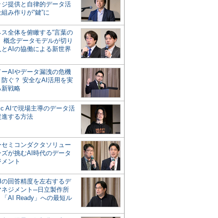
ッジ提供と自律的データ活
組み作りが“鍵”に
ネス全体を俯瞰する“言葉の
”、概念データモデルが切り
人とAIの協働による新世界
？
ドーAIやデータ漏洩の危機
防ぐ？ 安全なAI活用を実
る新戦略
ntic AIで現場主導のデータ活
促進する方法
ーセミコンダクタソリュー
ンズが挑むAI時代のデータ
ジメント
AIの回答精度を左右するデ
マネジメント─日立製作所
「AI Ready」への最短ル