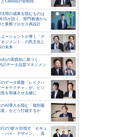
とCelonisの管制塔
AI活用の成果を阻むものは
AJSが説く、部門最適から
却と業務プロセス再設計
タエージェントが導く「デ
マネジメント」の民主化と
用の未来
san社の実践知に基づく、
時代のデータ品質マネジメン
対応のデータ基盤「レイクハ
アーキテクチャ」が、ビジ
成長を加速させる鍵に
業のAI導入を阻む「個別最
遺産」をどう打破するか
行の“雄”が目指す「セキュ
ィ・バイ・デザイン」。高