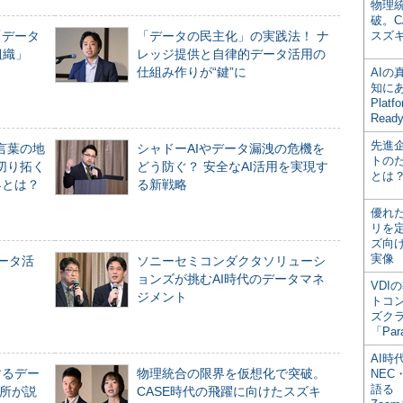
物理
破。C
「データ
「データの民主化」の実践法！ ナ
スズ
組織」
レッジ提供と自律的データ活用の
仕組み作りが“鍵”に
AI
知にある
Plat
Read
先進
言葉の地
シャドーAIやデータ漏洩の危機を
トの
切り拓く
どう防ぐ？ 安全なAI活用を実現す
とは
界とは？
る新戦略
優れ
リを
ズ向
実像
データ活
ソニーセミコンダクタソリューシ
ョンズが挑むAI時代のデータマネ
VDI
ジメント
トコ
ズク
「Par
AI時
するデー
物理統合の限界を仮想化で突破。
NEC・
語る
所が説
CASE時代の飛躍に向けたスズキ