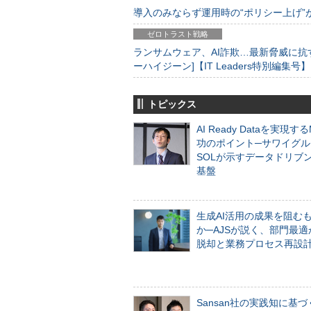
導入のみならず運用時の“ポリシー上げ”が肝心
ゼロトラスト戦略
ランサムウェア、AI詐欺…最新脅威に抗
ーハイジーン]【IT Leaders特別編集号】
トピックス
AI Ready Dataを実現す
功のポイント─サワイグル
SOLが示すデータドリブ
基盤
生成AI活用の成果を阻む
か─AJSが説く、部門最適
脱却と業務プロセス再設
Sansan社の実践知に基づ