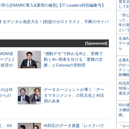
度化
[DMARC導入&運用の極意]【IT Leaders特別編集号】
して
「BI
った
するデジタル免疫力を！[前提のゼロトラスト、不断のサイバ
年の
とい
生成
[Sponsored]
デー
ら
るMDM成
“感動デモ”で終わるAIと、実務で
ープとJ
動くAI─両者を分ける「業務の文
企業A
ン経営の
脈」とCelonisの管制塔
のか─
ティ
新機
AI
領域
ものは何
データエージェントが導く「デー
進化
からの
タマネジメント」の民主化とAI活
計
用の未来
AI
タ継
織」
く、AX
AI対応のデータ基盤「レイクハウ
「デ