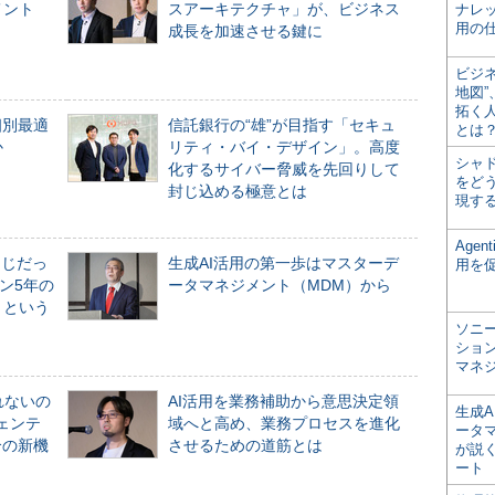
メント
スアーキテクチャ」が、ビジネス
ナレ
用の仕
成長を加速させる鍵に
ビジ
地図
拓く
個別最適
信託銀行の“雄”が目指す「セキュ
とは
か
リティ・バイ・デザイン」。高度
シャ
化するサイバー脅威を先回りして
をどう
封じ込める極意とは
現す
Age
同じだっ
生成AI活用の第一歩はマスターデ
用を
ン5年の
ータマネジメント（MDM）から
」という
ソニ
ショ
マネ
れないの
AI活用を業務補助から意思決定領
生成
ジェンテ
域へと高め、業務プロセスを進化
ータ
合の新機
させるための道筋とは
が説く
ート