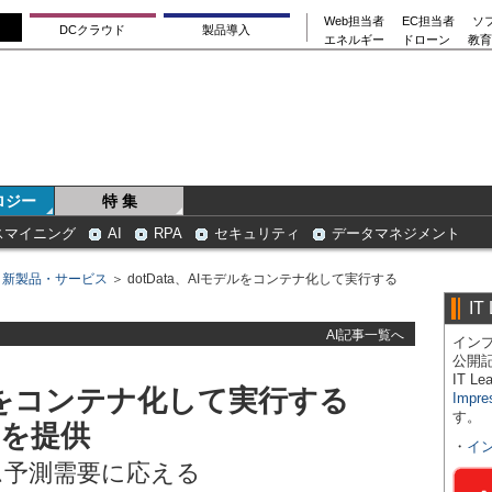
Web担当者
EC担当者
ソ
DCクラウド
製品導入
エネルギー
ドローン
教育
ロジー
特 集
スマイニング
AI
RPA
セキュリティ
データマネジメント
＞
新製品・サービス
＞ dotData、AIモデルをコンテナ化して実行する
IT
AI記事一覧へ
インプ
公開
IT 
デルをコンテナ化して実行する
Impre
す。
m」を提供
・
イ
ム予測需要に応える