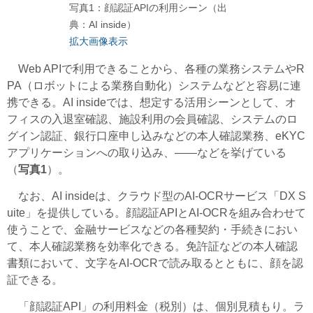
写真1：顔認証APIの利用シーン（出
典：AI inside）
拡大画像表示
Web APIで利用できることから、各種の業務システムやR
PA（ロボットによる業務自動化）システムなどと容易に連
携できる。AI insideでは、想定する活用シーンとして、オ
フィスの入退室確認、施設利用の会員確認、システムのロ
グイン認証、銀行口座申し込みなどの本人確認業務、eKYC
アプリケーションへの取り込み、――などを挙げている
（
写真1
）。
なお、AI insideは、クラウド型のAI-OCRサービス「DX S
uite」を提供している。顔認証APIとAI-OCRを組み合わせて
使うことで、金融サービスなどの各種契約・手続きにおい
て、本人確認業務を効率化できる。免許証などの本人確認
書類において、文字をAI-OCRで読み取るとともに、顔を認
証できる。
「顔認証API」の利用料金（税別）は、個別見積もり。ラ