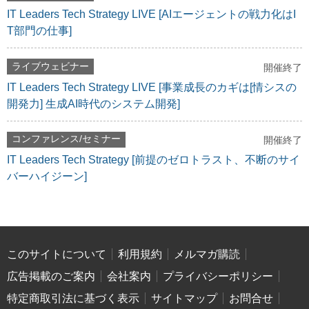
IT Leaders Tech Strategy LIVE [AIエージェントの戦力化はI
T部門の仕事]
ライブウェビナー
開催終了
IT Leaders Tech Strategy LIVE [事業成長のカギは[情シスの
開発力] 生成AI時代のシステム開発]
コンファレンス/セミナー
開催終了
IT Leaders Tech Strategy [前提のゼロトラスト、不断のサイ
バーハイジーン]
このサイトについて
利用規約
メルマガ購読
広告掲載のご案内
会社案内
プライバシーポリシー
特定商取引法に基づく表示
サイトマップ
お問合せ