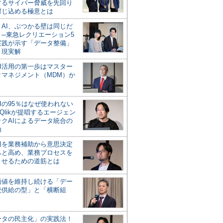
するサイバー脅威を先回り
封じ込める極意とは
とAI、ぶつかる壁は同じだ
」─東急レクリエーション5
実践が示す「データ整備」
う現実解
AI活用の第一歩はマスター
タマネジメント（MDM）か
Iの95％はなぜ使われない
Qlikが提唱するエージェン
ックAIによるデータ統合の
軸
活用を業務補助から意思決定
へと高め、業務プロセスを
させるための道筋とは
の価値を維持し続ける「デー
続供給の型」と「横断組
ータの民主化」の実践法！