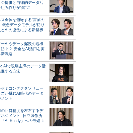
ッジ提供と自律的データ活
組み作りが“鍵”に
ネス全体を俯瞰する“言葉の
”、概念データモデルが切り
人とAIの協働による新世界
？
ドーAIやデータ漏洩の危機
防ぐ？ 安全なAI活用を実
る新戦略
ntic AIで現場主導のデータ活
促進する方法
ーセミコンダクタソリュー
ンズが挑むAI時代のデータ
ジメント
AIの回答精度を左右するデ
マネジメント─日立製作所
「AI Ready」への最短ル