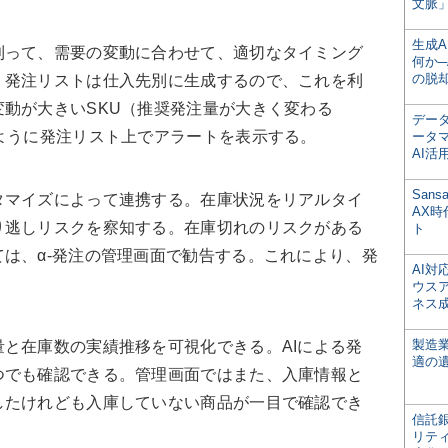
文脈」
生成
って、需要の変動に合わせて、適切なタイミング
何か─
の脱
。発注リストは仕入先別に生成するので、これを利
動が大きいSKU（推奨発注量が大きく変わる
デー
ように発注リスト上でアラートを表示する。
ータ
AI活
San
マイズによって連携する。在庫状況をリアルタイ
AX
り逃しリスクを察知する。在庫切れのリスクがある
ト
は、α-発注の管理画面で勧告する。これにより、発
AI
ウス
ネス
製造
と在庫数の実績推移を可視化できる。AIによる発
適の
つでも確認できる。管理画面ではまた、入庫情報と
したけれども入庫していない商品が一目で確認でき
信託銀
リテ