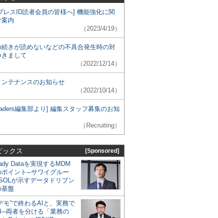
プレスID読者会員の皆様へ] 機能強化に関
ご案内
（2023/4/19）
の続きが読めないなどの不具合発生時の対
つきまして
（2022/12/14）
メンテナンスのお知らせ
（2022/10/14）
 Leaders編集部より] 編集スタッフ募集のお知
（Recruiting）
ピックス
[Sponsored]
eady Dataを実現するMDM
のポイント─サワイグルー
SOLが示すデータドリブン
の基盤
デモ”で終わるAIと、実務で
I─両者を分ける「業務の