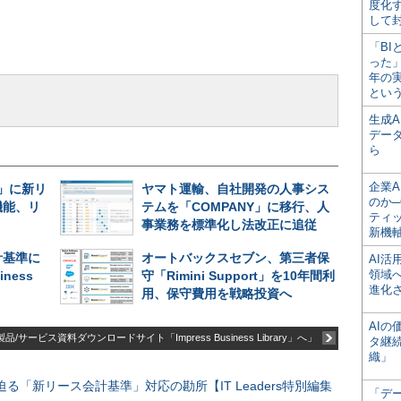
度化
して
「BI
った
年の
とい
生成
デー
ら
企業A
ne」に新リ
ヤマト運輸、自社開発の人事シス
のか─
機能、リ
テムを「COMPANY」に移行、人
ティ
事業務を標準化し法改正に追従
新機
計基準に
オートバックスセブン、第三者保
AI
領域
iness
守「Rimini Support」を10年間利
進化
用、保守費用を戦略投資へ
AI
品/サービス資料ダウンロードサイト「Impress Business Library」へ」
タ継
織」
る「新リース会計基準」対応の勘所【IT Leaders特別編集
「デ