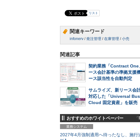
リスト
関連キーワード
infonerv
/
発注管理
/
在庫管理
/
小売
関連記事
契約業務「Contract O
ース会計基準の準拠支援
ース該当性を自動判定
サムライズ、新リース会
対応した「Universal Bus
Cloud 固定資産」を販売
おすすめのホワイトペーパー
「製
業務システム
2027年4月強制適用へ待ったなし、施行迫