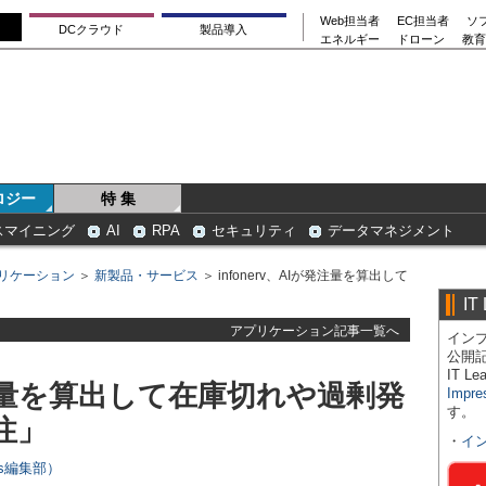
Web担当者
EC担当者
ソ
DCクラウド
製品導入
エネルギー
ドローン
教育
ロジー
特 集
スマイニング
AI
RPA
セキュリティ
データマネジメント
リケーション
＞
新製品・サービス
＞ infonerv、AIが発注量を算出して
IT
アプリケーション記事一覧へ
インプ
公開
IT 
が発注量を算出して在庫切れや過剰発
Impre
す。
注」
・
イ
ers編集部）