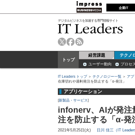
企業IT
デジタルビジネスを加速する専門情報サイト
経営課題
テクノ
トップ
ユーザー動向
プロセ
IT Leaders トップ
＞
テクノロジー一覧
＞
アプ
在庫切れや過剰発注を防止する「α-発注」
アプリケーション
[
新製品・サービス
]
infonerv、AI
注を防止する「α-発
2021年5月25日(火)
日川 佳三（IT Lead