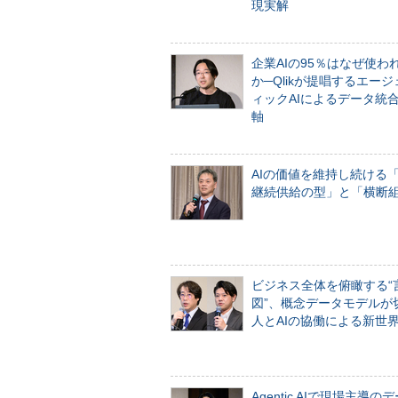
現実解
企業AIの95％はなぜ使わ
か─Qlikが提唱するエー
ィックAIによるデータ統
軸
AIの価値を維持し続ける
継続供給の型」と「横断
ビジネス全体を俯瞰する“
図”、概念データモデルが
人とAIの協働による新世
Agentic AIで現場主導の