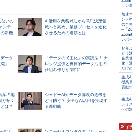
Zoo
ョン変
加速す
ント
れないの
AI活用を業務補助から意思決定領
の全
ジェンテ
域へと高め、業務プロセスを進化
─「Z
合の新機
させるための道筋とは
Zoomt
レポ
14
どう
「データ
「データの民主化」の実践法！ ナ
企業
化・
組織」
レッジ提供と自律的データ活用の
だけの
仕組み作りが“鍵”に
生成A
従業
貢献す
言葉の地
シャドーAIやデータ漏洩の危機を
生成
切り拓く
どう防ぐ？ 安全なAI活用を実現す
レミ
界とは？
る新戦略
への
イ
データ活
ソニーセミコンダクタソリューシ