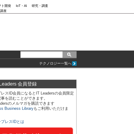
フト開発
IoT・AI
研究・調査
講座
テクノロジー一覧へ
 Leaders 会員登録
レスID会員になるとIT Leadersの会員限定
記事を読むことができます。
Leadersのメルマガを購読できます
ss Business Library
もご利用いただけま
ンプレスIDとは