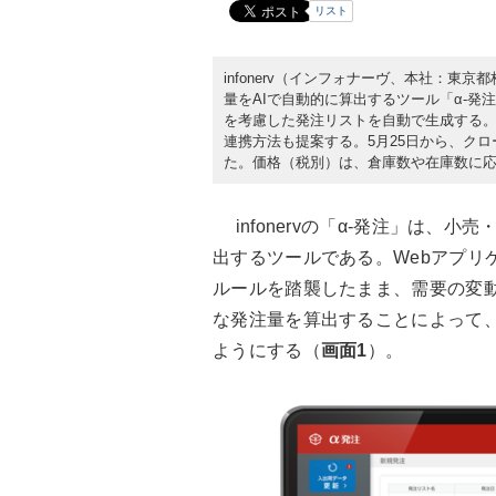
リスト
infonerv（インフォナーヴ、本社：東京
量をAIで自動的に算出するツール「α-
を考慮した発注リストを自動で生成する
連携方法も提案する。5月25日から、ク
た。価格（税別）は、倉庫数や在庫数に応じ
infonervの「α-発注」は、
出するツールである。Webアプリ
ルールを踏襲したまま、需要の変
な発注量を算出することによって
ようにする（
画面1
）。