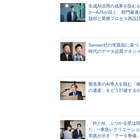
生成AI活用の成果を阻む
か─AJSが説く、部門最適
脱却と業務プロセス再設
Sansan社の実践知に基づ
時代のデータ品質マネジ
製造業のAI導入を阻む「
の遺産」をどう打破する
「BIとAI、ぶつかる壁は
た」─東急レクリエーショ
実践が示す「データ整備