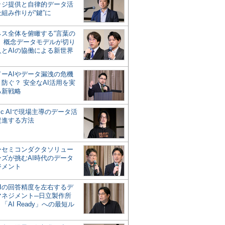
ッジ提供と自律的データ活
組み作りが“鍵”に
ネス全体を俯瞰する“言葉の
”、概念データモデルが切り
人とAIの協働による新世界
？
ドーAIやデータ漏洩の危機
防ぐ？ 安全なAI活用を実
る新戦略
ntic AIで現場主導のデータ活
促進する方法
ーセミコンダクタソリュー
ンズが挑むAI時代のデータ
ジメント
AIの回答精度を左右するデ
マネジメント─日立製作所
「AI Ready」への最短ル