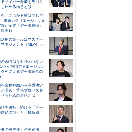
するサイバー脅威を先回り
封じ込める極意とは
とAI、ぶつかる壁は同じだ
」─東急レクリエーション5
実践が示す「データ整備」
う現実解
AI活用の第一歩はマスター
タマネジメント（MDM）か
Iの95％はなぜ使われない
Qlikが提唱するエージェン
ックAIによるデータ統合の
軸
活用を業務補助から意思決定
へと高め、業務プロセスを
させるための道筋とは
の価値を維持し続ける「デー
続供給の型」と「横断組
ータの民主化」の実践法！