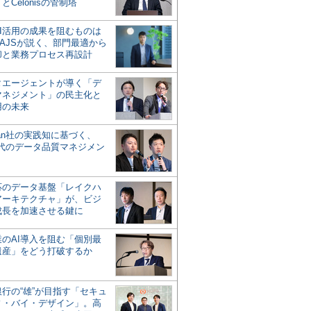
とCelonisの管制塔
AI活用の成果を阻むものは
AJSが説く、部門最適から
却と業務プロセス再設計
タエージェントが導く「デ
マネジメント」の民主化と
用の未来
san社の実践知に基づく、
時代のデータ品質マネジメン
対応のデータ基盤「レイクハ
アーキテクチャ」が、ビジ
成長を加速させる鍵に
業のAI導入を阻む「個別最
遺産」をどう打破するか
行の“雄”が目指す「セキュ
ィ・バイ・デザイン」。高