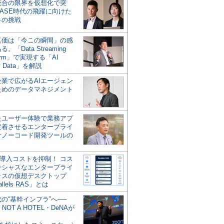
統合の限界を仮想化で突
ASE時代の飛躍に向けた
キの挑戦
の真価は「今この瞬間」の感
。「Data Streaming
form」で実現する「AI
y Data」を解説
企業で広がるAIエージェン
ためのデータマネジメント
？
たユーザー体験で業務アプ
定着させるエンタープライ
けノーコード開発ツールの
の導入コストを抑制！ コス
ンシャスなエンタープライ
ラスの仮想デスクトップ
allels RAS」とは
代の“基幹インフラ”へ──
NOT A HOTEL・DeNAが