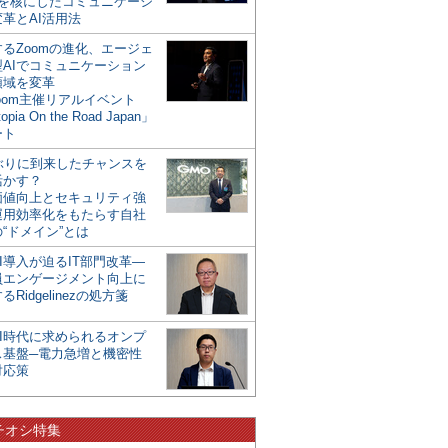
mを核にしたコミュニケーシ
革とAI活用法
るZoomの進化、エージェ
型AIでコミュニケーション
領域を変革
oom主催リアルイベント
opia On the Road Japan」
ート
年ぶりに到来したチャンスを
活かす？
価値向上とセキュリティ強
運用効率化をもたらす自社
“ドメイン”とは
I導入が迫るIT部門改革―
員エンゲージメント向上に
るRidgelinezの処方箋
AI時代に求められるオンプ
ス基盤─電力急増と機密性
対応策
チオシ特集