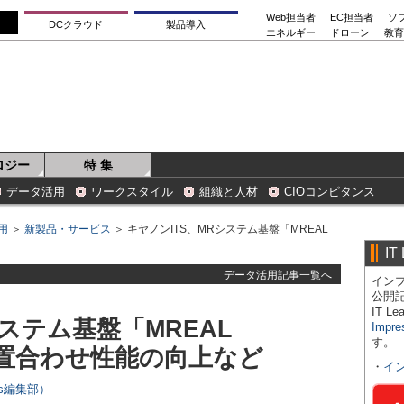
Web担当者
EC担当者
ソ
DCクラウド
製品導入
エネルギー
ドローン
教育
ロジー
特 集
データ活用
ワークスタイル
組織と人材
CIOコンピタンス
用
＞
新製品・サービス
＞ キヤノンITS、MRシステム基盤「MREAL
IT
データ活用記事一覧へ
インプ
公開
IT 
システム基盤「MREAL
Impre
す。
、位置合わせ性能の向上など
・
イ
ers編集部）