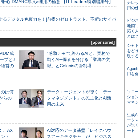
[DMARC導入&運用の極意]【IT Leaders特別編集号】
ナレ
用の仕
するデジタル免疫力を！[前提のゼロトラスト、不断のサイバ
ビジ
地図
拓く
とは
[Sponsored]
シャ
をどう
るMDM成
“感動デモ”で終わるAIと、実務で
現す
ープとJ
動くAI─両者を分ける「業務の文
ン経営の
脈」とCelonisの管制塔
Age
用を
ものは何
データエージェントが導く「デー
ソニ
ショ
からの
タマネジメント」の民主化とAI活
マネ
計
用の未来
生成
ータ
が説く
く、AX
AI対応のデータ基盤「レイクハウ
ート
メント
スアーキテクチャ」が、ビジネス