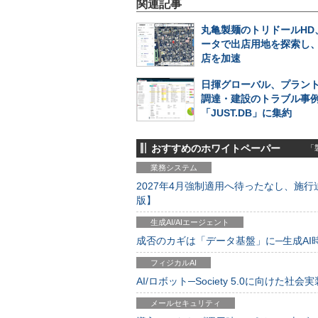
関連記事
丸亀製麺のトリドールHD
ータで出店用地を探索し
店を加速
日揮グローバル、プラン
調達・建設のトラブル事
「JUST.DB」に集約
おすすめのホワイトペーパー
「製
業務システム
2027年4月強制適用へ待ったなし、施行迫
版】
生成AI/AIエージェント
成否のカギは「データ基盤」に─生成AI時代
フィジカルAI
AI/ロボット─Society 5.0に向けた社会実
メールセキュリティ