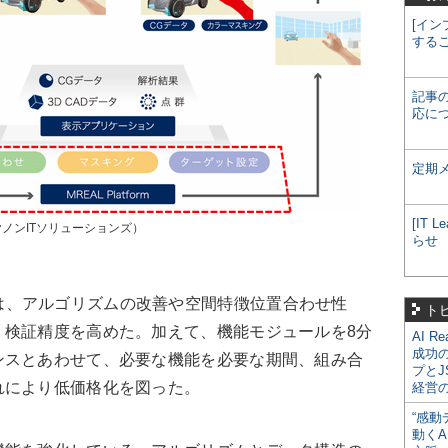
[イン
する
記事
応に
定期
[IT
ヤノンITソリューションズ）
らせ
021では、アルゴリズムの改善や空間特徴位置合わせ性
ト
、検証精度を高めた。加えて、機能モジュールを8分
AI R
成功
ンスとあわせて、必要な機能を必要な期間、組み合
プとJ
れにより低価格化を図った。
経営
“感動
動くA