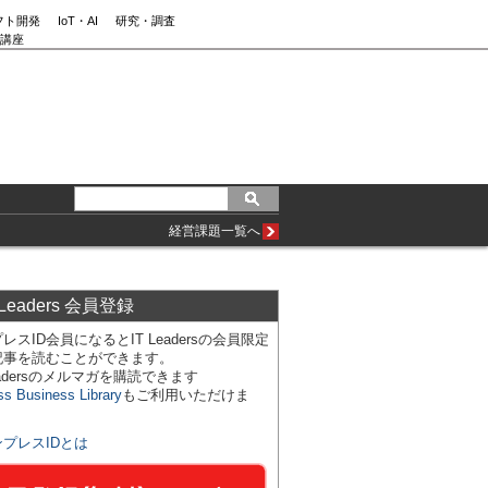
フト開発
IoT・AI
研究・調査
講座
経営課題一覧へ
 Leaders 会員登録
レスID会員になるとIT Leadersの会員限定
記事を読むことができます。
Leadersのメルマガを購読できます
ss Business Library
もご利用いただけま
ンプレスIDとは