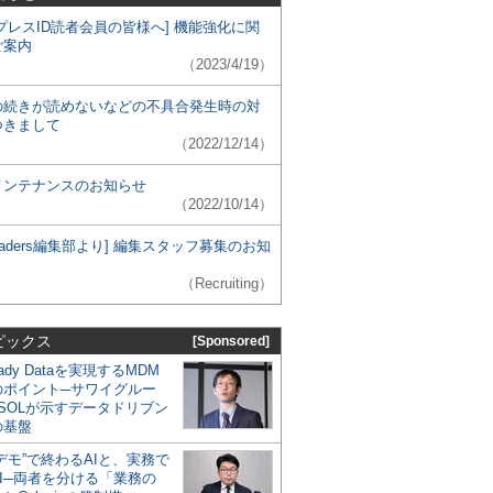
プレスID読者会員の皆様へ] 機能強化に関
ご案内
（2023/4/19）
の続きが読めないなどの不具合発生時の対
つきまして
（2022/12/14）
メンテナンスのお知らせ
（2022/10/14）
 Leaders編集部より] 編集スタッフ募集のお知
（Recruiting）
ピックス
[Sponsored]
eady Dataを実現するMDM
のポイント─サワイグルー
SOLが示すデータドリブン
の基盤
デモ”で終わるAIと、実務で
I─両者を分ける「業務の