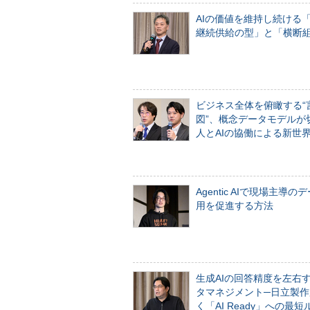
AIの価値を維持し続ける
継続供給の型」と「横断
ビジネス全体を俯瞰する“
図”、概念データモデルが
人とAIの協働による新世
Agentic AIで現場主導の
用を促進する方法
生成AIの回答精度を左右
タマネジメント─日立製作
く「AI Ready」への最短