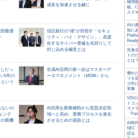
物理
成長を加速させる鍵に
破。C
スズ
AI
知にある
個別最適
信託銀行の“雄”が目指す「セキュ
Plat
か
リティ・バイ・デザイン」。高度
Read
化するサイバー脅威を先回りして
封じ込める極意とは
先進
トの
とは
同じだっ
生成AI活用の第一歩はマスターデ
優れ
ン5年の
ータマネジメント（MDM）から
リを
」という
ズ向
実像
VDI
トコ
れないの
AI活用を業務補助から意思決定領
ズク
「Par
ジェンテ
域へと高め、業務プロセスを進化
合の新機
させるための道筋とは
AI時
NEC・
語る