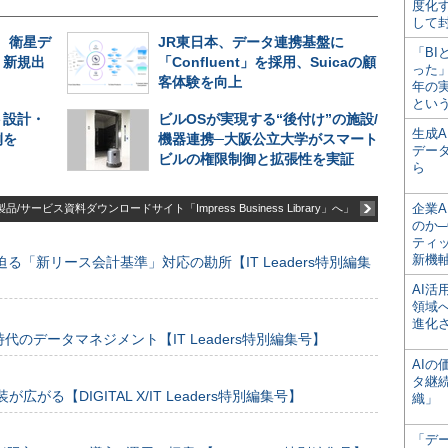
度化
して
、衛星デ
JR東日本、データ連携基盤に
「BI
、新規出
「Confluent」を採用、Suicaの顧
った
客体験を向上
年の
とい
ト設計・
ビルOSが実現する“後付け”の施設/
生成
例を
機器連携─大阪公立大学がスマート
デー
ビルの権限制御と拡張性を実証
ら
企業A
品/サービス資料ダウンロードサイト「Impress Business Library」へ」
のか─
ティ
新機
る「新リース会計基準」対応の勘所【IT Leaders特別編集
AI
領域
進化
のデータマネジメント【IT Leaders特別編集号】
AI
タ継
装が広がる【DIGITAL X/IT Leaders特別編集号】
織」
「デ