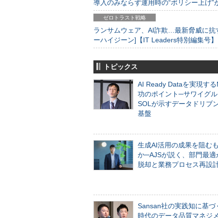
導入のみならず運用時の“ポリシー上げ”が肝心
ゼロトラスト戦略
ランサムウェア、AI詐欺…最新脅威に抗
ーハイジーン]【IT Leaders特別編集号】
トピックス
AI Ready Dataを実現す
功のポイント─サワイグル
SOLが示すデータドリブ
基盤
生成AI活用の成果を阻む
か─AJSが説く、部門最適
脱却と業務プロセス再設
Sansan社の実践知に基づ
時代のデータ品質マネジ