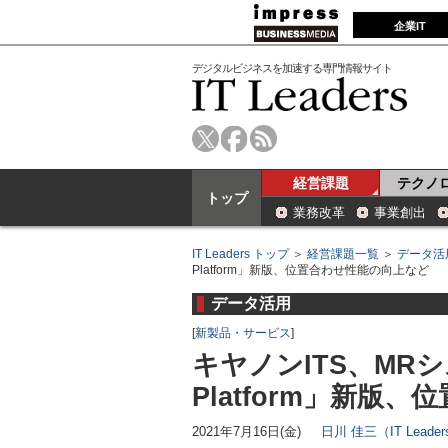
企業IT
デジタルビジネスを加速する専門情報サイト
経営課題
テクノ
トップ
業務改革
事業創出
IT Leaders トップ
＞
経営課題一覧
＞
データ活
Platform」新版、位置合わせ性能の向上など
データ活用
[
新製品・サービス
]
キヤノンITS、MR
Platform」新版
2021年7月16日(金)
日川 佳三（IT Lead