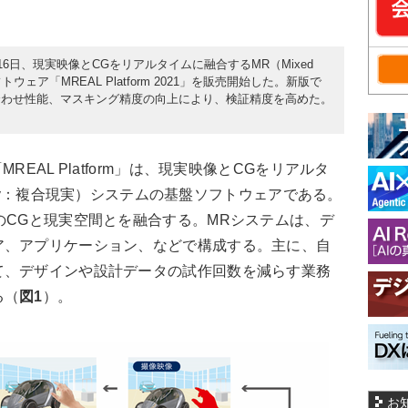
16日、現実映像とCGをリアルタイムに融合するMR（Mixed
ウェア「MREAL Platform 2021」を販売開始した。新版で
合わせ性能、マスキング精度の向上により、検証精度を高めた。
EAL Platform」は、現実映像とCGをリアルタ
ality：複合現実）システムの基盤ソフトウェアである。
のCGと現実空間とを融合する。MRシステムは、デ
ア、アプリケーション、などで構成する。主に、自
て、デザインや設計データの試作回数を減らす業務
る（
図1
）。
お