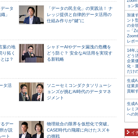
Zoo
ョン変
「データ
「データの民主化」の実践法！ ナ
組織」
レッジ提供と自律的データ活用の
加速す
ント
仕組み作りが“鍵”に
の全
─「Z
Zoomt
レポ
言葉の地
シャドーAIやデータ漏洩の危機を
14
切り拓く
どう防ぐ？ 安全なAI活用を実現す
どう
界とは？
る新戦略
企業
化・
だけの
生成A
データ活
ソニーセミコンダクタソリューシ
従業
貢献す
ョンズが挑むAI時代のデータマネ
ジメント
生成
レミ
への
するデー
物理統合の限界を仮想化で突破。
所が説
CASE時代の飛躍に向けたスズキ
イ
ルート
の挑戦