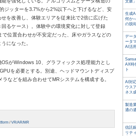
能を強化している。アルゴリズムとデータ構造の
文脈」
的ジッターを3.7%から2%以下へと下げるなど、安
生成
わせを改善し、体験エリアを従来比で2倍に広げた
何か─
の脱
き回るケース）。体験中の環境変化に対して登録
まで位置合わせが不安定だった、床やガラスなどの
デー
ータ
ようになった。
AI活
San
がWindows 10、グラフィックス処理能力とし
AX
ト
000相当のGPUを必要とする。別途、ヘッドマウントディスプ
Webカメラなどを組み合わせてMRシステムを構成する。
AI
ウス
ネス
製造
適の
tform
/
VR/AR/MR
信託銀
リテ