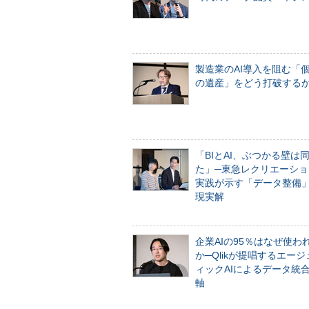
製造業のAI導入を阻む「
の遺産」をどう打破する
「BIとAI、ぶつかる壁は
た」─東急レクリエーショ
実践が示す「データ整備
現実解
企業AIの95％はなぜ使わ
か─Qlikが提唱するエー
ィックAIによるデータ統
軸