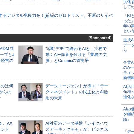
度化
して
するデジタル免疫力を！[前提のゼロトラスト、不断のサイバ
「BI
った
年の
とい
[Sponsored]
生成
デー
るMDM成
“感動デモ”で終わるAIと、実務で
ら
ープとJ
動くAI─両者を分ける「業務の文
ン経営の
脈」とCelonisの管制塔
企業A
のか─
ティ
新機
ものは何
データエージェントが導く「デー
AI
からの
タマネジメント」の民主化とAI活
領域
進化
計
用の未来
AI
タ継
織」
く、AX
AI対応のデータ基盤「レイクハウ
メント
スアーキテクチャ」が、ビジネス
「デ