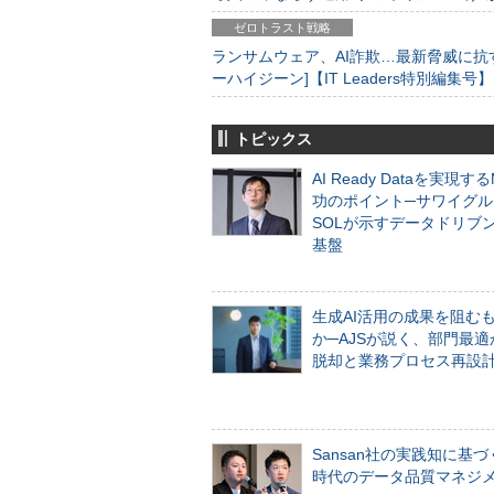
ゼロトラスト戦略
ランサムウェア、AI詐欺…最新脅威に抗
ーハイジーン]【IT Leaders特別編集号】
トピックス
AI Ready Dataを実現す
功のポイント─サワイグル
SOLが示すデータドリブ
基盤
生成AI活用の成果を阻む
か─AJSが説く、部門最適
脱却と業務プロセス再設
Sansan社の実践知に基づ
時代のデータ品質マネジ