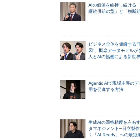
AIの価値を維持し続ける
継続供給の型」と「横断
ビジネス全体を俯瞰する“
図”、概念データモデルが
人とAIの協働による新世
Agentic AIで現場主導の
用を促進する方法
生成AIの回答精度を左右
タマネジメント─日立製作
く「AI Ready」への最短