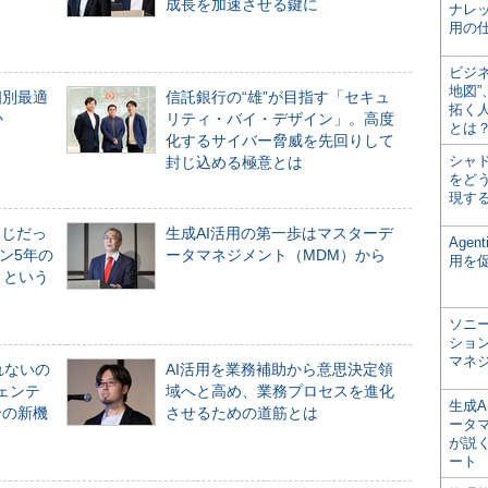
成長を加速させる鍵に
ナレ
用の仕
ビジ
地図
個別最適
信託銀行の“雄”が目指す「セキュ
拓く
か
リティ・バイ・デザイン」。高度
とは
化するサイバー脅威を先回りして
シャ
封じ込める極意とは
をどう
現す
同じだっ
生成AI活用の第一歩はマスターデ
Age
ン5年の
ータマネジメント（MDM）から
用を
」という
ソニ
ショ
マネ
れないの
AI活用を業務補助から意思決定領
ジェンテ
域へと高め、業務プロセスを進化
生成
合の新機
させるための道筋とは
ータ
が説く
ート