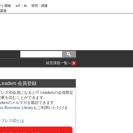
フト開発
IoT・AI
研究・調査
講座
経営課題一覧へ
 Leaders 会員登録
レスID会員になるとIT Leadersの会員限定
記事を読むことができます。
Leadersのメルマガを購読できます
ss Business Library
もご利用いただけま
ンプレスIDとは