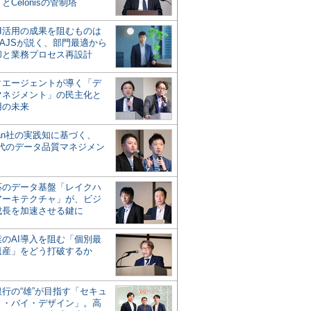
とCelonisの管制塔
AI活用の成果を阻むものは
AJSが説く、部門最適から
却と業務プロセス再設計
タエージェントが導く「デ
マネジメント」の民主化と
用の未来
san社の実践知に基づく、
時代のデータ品質マネジメン
対応のデータ基盤「レイクハ
アーキテクチャ」が、ビジ
成長を加速させる鍵に
業のAI導入を阻む「個別最
遺産」をどう打破するか
行の“雄”が目指す「セキュ
ィ・バイ・デザイン」。高