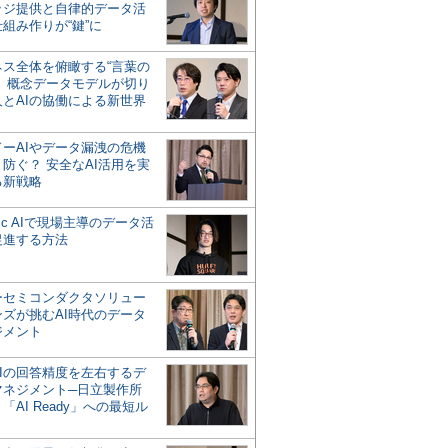
ッジ提供と自律的データ活
組み作りが“鍵”に
ネス全体を俯瞰する“言葉の
”、概念データモデルが切り
人とAIの協働による新世界
？
ドーAIやデータ漏洩の危機
防ぐ？ 安全なAI活用を実
る新戦略
ntic AIで現場主導のデータ活
促進する方法
ーセミコンダクタソリュー
ンズが挑むAI時代のデータ
ジメント
AIの回答精度を左右するデ
マネジメント─日立製作所
「AI Ready」への最短ル