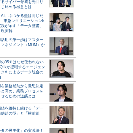
するサイバー脅威を先回り
封じ込める極意とは
とAI、ぶつかる壁は同じだ
」─東急レクリエーション5
実践が示す「データ整備」
う現実解
AI活用の第一歩はマスター
タマネジメント（MDM）か
Iの95％はなぜ使われない
Qlikが提唱するエージェン
ックAIによるデータ統合の
軸
活用を業務補助から意思決定
へと高め、業務プロセスを
させるための道筋とは
の価値を維持し続ける「デー
続供給の型」と「横断組
ータの民主化」の実践法！