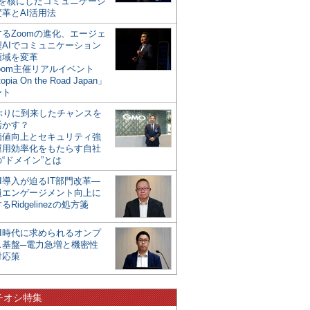
mを核にしたコミュニケーシ
革とAI活用法
るZoomの進化、エージェ
型AIでコミュニケーション
領域を変革
oom主催リアルイベント
opia On the Road Japan」
ート
年ぶりに到来したチャンスを
活かす？
価値向上とセキュリティ強
運用効率化をもたらす自社
“ドメイン”とは
I導入が迫るIT部門改革―
員エンゲージメント向上に
るRidgelinezの処方箋
AI時代に求められるオンプ
ス基盤─電力急増と機密性
対応策
チオシ特集