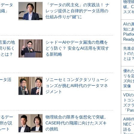
物理
「データ
「データの民主化」の実践法！ ナ
破。C
組織」
レッジ提供と自律的データ活用の
スズ
仕組み作りが“鍵”に
AI
知にある
Plat
Read
言葉の地
シャドーAIやデータ漏洩の危機を
切り拓く
どう防ぐ？ 安全なAI活用を実現す
先進
トの
界とは？
る新戦略
とは
優れ
リを
データ活
ソニーセミコンダクタソリューシ
ズ向
ョンズが挑むAI時代のデータマネ
実像
ジメント
VDI
トコ
ズク
「Par
するデー
物理統合の限界を仮想化で突破。
AI時
所が説
CASE時代の飛躍に向けたスズキ
NEC・
ルート
の挑戦
語る