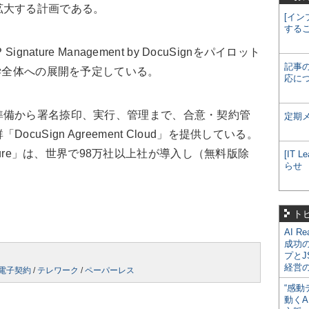
拡大する計画である。
[イン
する
ature Management by DocuSignをパイロット
記事
大学全体への展開を予定している。
応に
備から署名捺印、実行、管理まで、合意・契約管
定期
uSign Agreement Cloud」を提供している。
gnature」は、世界で98万社以上社が導入し（無料版除
[IT
らせ
。
ト
AI R
成功
プとJ
経営
電子契約
/
テレワーク
/
ペーパーレス
“感動
動くA