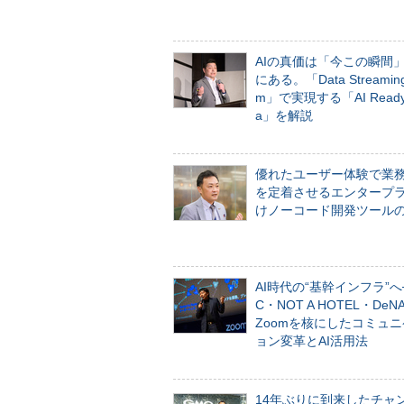
AIの真価は「今この瞬間
にある。「Data Streaming 
m」で実現する「AI Ready 
a」を解説
優れたユーザー体験で業
を定着させるエンタープ
けノーコード開発ツール
AI時代の“基幹インフラ”へ
C・NOT A HOTEL・De
Zoomを核にしたコミュ
ョン変革とAI活用法
14年ぶりに到来したチャ