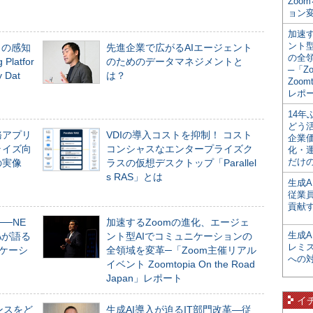
Zoo
ョン変
加速す
ント
」の感知
先進企業で広がるAIエージェント
の全
Platfor
のためのデータマネジメントと
─「Z
Dat
は？
Zoomt
レポ
14
どう
務アプリ
VDIの導入コストを抑制！ コスト
企業
ライズ向
コンシャスなエンタープライズク
化・
だけの
の実像
ラスの仮想デスクトップ「Parallel
s RAS」とは
生成A
従業
貢献す
──NE
加速するZoomの進化、エージェ
生成
NAが語る
ント型AIでコミュニケーションの
レミ
ニケーシ
全領域を変革─「Zoom主催リアル
への
イベント Zoomtopia On the Road
Japan」レポート
イ
ンスをど
生成AI導入が迫るIT部門改革―従