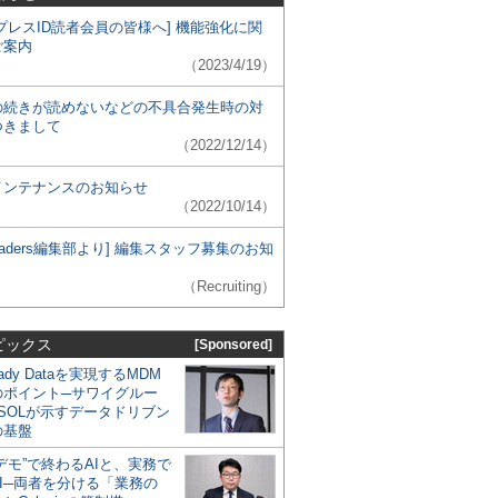
プレスID読者会員の皆様へ] 機能強化に関
ご案内
（2023/4/19）
の続きが読めないなどの不具合発生時の対
つきまして
（2022/12/14）
メンテナンスのお知らせ
（2022/10/14）
 Leaders編集部より] 編集スタッフ募集のお知
（Recruiting）
ピックス
[Sponsored]
eady Dataを実現するMDM
のポイント─サワイグルー
SOLが示すデータドリブン
の基盤
デモ”で終わるAIと、実務で
I─両者を分ける「業務の