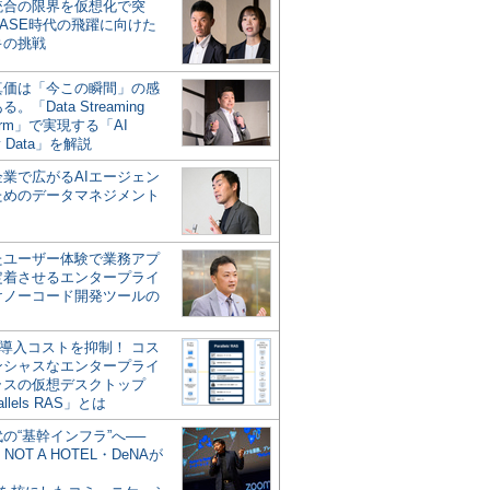
統合の限界を仮想化で突
ASE時代の飛躍に向けた
キの挑戦
の真価は「今この瞬間」の感
。「Data Streaming
form」で実現する「AI
y Data」を解説
企業で広がるAIエージェン
ためのデータマネジメント
？
たユーザー体験で業務アプ
定着させるエンタープライ
けノーコード開発ツールの
の導入コストを抑制！ コス
ンシャスなエンタープライ
ラスの仮想デスクトップ
allels RAS」とは
代の“基幹インフラ”へ──
NOT A HOTEL・DeNAが