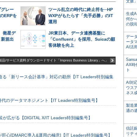
文脈」
プグレー
ツール乱立の時代に終止符を─HP
生成
のERPを
WXPがもたらす「先手必勝」のIT
何か─
運用
の脱
、衛星デ
JR東日本、データ連携基盤に
デー
、新規出
「Confluent」を採用、Suicaの顧
ータ
客体験を向上
AI活
San
品/サービス資料ダウンロードサイト「Impress Business Library」へ」
AX
ト
る「新リース会計基準」対応の勘所【IT Leaders特別編集
AI
ウス
ネス
のデータマネジメント【IT Leaders特別編集号】
製造
適の
装が広がる【DIGITAL X/IT Leaders特別編集号】
信託銀
リテ
[DMARC導入&運用の極意]【IT Leaders特別編集号】