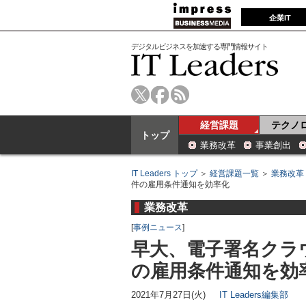
企業IT
デジタルビジネスを加速する専門情報サイト
経営課題
テクノ
トップ
業務改革
事業創出
IT Leaders トップ
＞
経営課題一覧
＞
業務改革
件の雇用条件通知を効率化
業務改革
[
事例ニュース
]
早大、電子署名クラウ
の雇用条件通知を効
2021年7月27日(火)
IT Leaders編集部