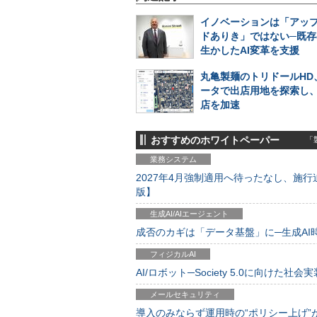
イノベーションは「アッ
ドありき」ではない─既存
生かしたAI変革を支援
丸亀製麺のトリドールHD
ータで出店用地を探索し
店を加速
おすすめのホワイトペーパー
「製
業務システム
2027年4月強制適用へ待ったなし、施行迫
版】
生成AI/AIエージェント
成否のカギは「データ基盤」に─生成AI時代
フィジカルAI
AI/ロボット─Society 5.0に向けた社会実
メールセキュリティ
導入のみならず運用時の“ポリシー上げ”が肝心