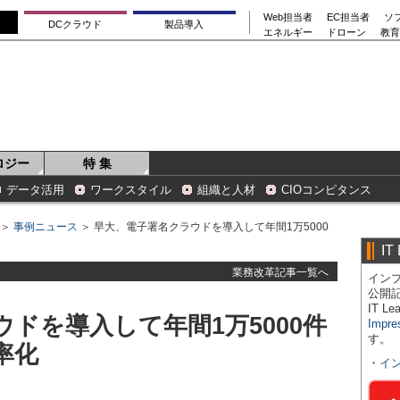
Web担当者
EC担当者
ソ
DCクラウド
製品導入
エネルギー
ドローン
教育
ロジー
特 集
データ活用
ワークスタイル
組織と人材
CIOコンピタンス
＞
事例ニュース
＞ 早大、電子署名クラウドを導入して年間1万5000
IT
業務改革記事一覧へ
インプ
公開
IT 
ドを導入して年間1万5000件
Impre
す。
率化
・
イ