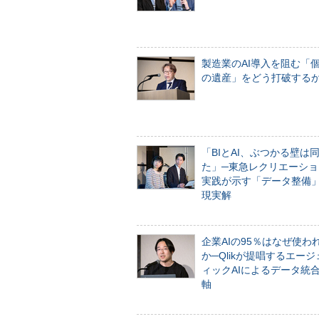
製造業のAI導入を阻む「
の遺産」をどう打破する
「BIとAI、ぶつかる壁は
た」─東急レクリエーショ
実践が示す「データ整備
現実解
企業AIの95％はなぜ使わ
か─Qlikが提唱するエー
ィックAIによるデータ統
軸