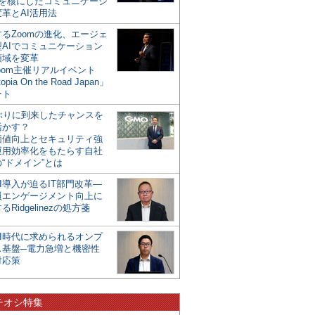
mを核にしたコミュニケーシ
革とAI活用法
るZoomの進化、エージェ
型AIでコミュニケーション
領域を変革
oom主催リアルイベント
opia On the Road Japan」
ート
年ぶりに到来したチャンスを
活かす？
価値向上とセキュリティ強
運用効率化をもたらす自社
“ドメイン”とは
I導入が迫るIT部門改革―
員エンゲージメント向上に
るRidgelinezの処方箋
AI時代に求められるオンプ
ス基盤─電力急増と機密性
対応策
チオシ特集