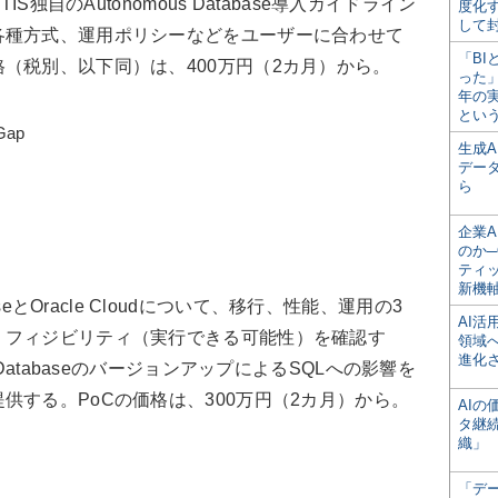
S独自のAutonomous Database導入ガイドライン
度化
して
各種方式、運用ポリシーなどをユーザーに合わせて
「BI
（税別、以下同）は、400万円（2カ月）から。
った
年の
とい
Gap
生成
デー
ら
企業A
のか─
ティ
新機
baseとOracle Cloudについて、移行、性能、運用の3
AI
、フィジビリティ（実行できる可能性）を確認す
領域
進化
DatabaseのバージョンアップによるSQLへの影響を
供する。PoCの価格は、300万円（2カ月）から。
AI
タ継
織」
「デ