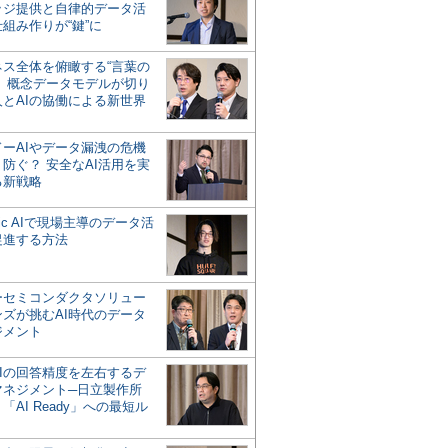
ッジ提供と自律的データ活
組み作りが“鍵”に
ネス全体を俯瞰する“言葉の
”、概念データモデルが切り
人とAIの協働による新世界
？
ドーAIやデータ漏洩の危機
防ぐ？ 安全なAI活用を実
る新戦略
ntic AIで現場主導のデータ活
促進する方法
ーセミコンダクタソリュー
ンズが挑むAI時代のデータ
ジメント
AIの回答精度を左右するデ
マネジメント─日立製作所
「AI Ready」への最短ル