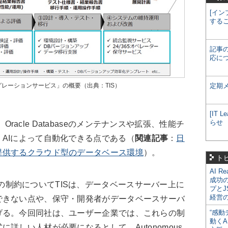
[イン
する
記事
応に
aseマイグレーションサービス」の概要（出典：TIS）
定期
[IT
らせ
徴は、Oracle Databaseのメンテナンスや拡張、性能チ
AIによって自動化できる点である（
関連記事
：
日
提供するクラウド型のデータベース環境
）。
ト
AI R
成功
baseの制約についてTISは、データベースサーバー上に
プとJ
経営
できない点や、保守・開発者がデータベースサーバ
げる。今回同社は、ユーザー企業では、これらの制
“感動
動くA
詳しい人材が必要になるとして、Autonomous