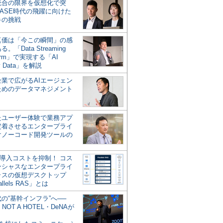
統合の限界を仮想化で突
ASE時代の飛躍に向けた
キの挑戦
の真価は「今この瞬間」の感
。「Data Streaming
form」で実現する「AI
y Data」を解説
企業で広がるAIエージェン
ためのデータマネジメント
？
たユーザー体験で業務アプ
定着させるエンタープライ
けノーコード開発ツールの
の導入コストを抑制！ コス
ンシャスなエンタープライ
ラスの仮想デスクトップ
allels RAS」とは
代の“基幹インフラ”へ──
NOT A HOTEL・DeNAが