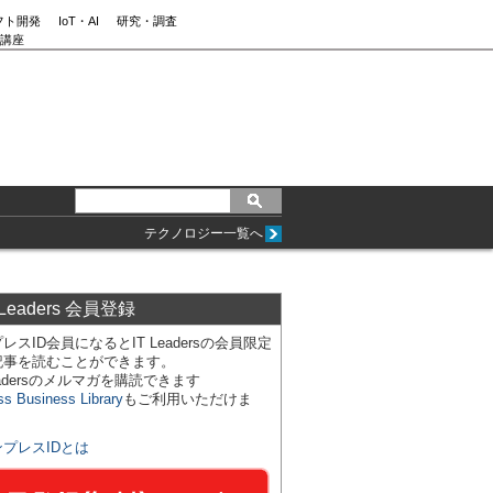
フト開発
IoT・AI
研究・調査
講座
テクノロジー一覧へ
 Leaders 会員登録
レスID会員になるとIT Leadersの会員限定
記事を読むことができます。
Leadersのメルマガを購読できます
ss Business Library
もご利用いただけま
ンプレスIDとは