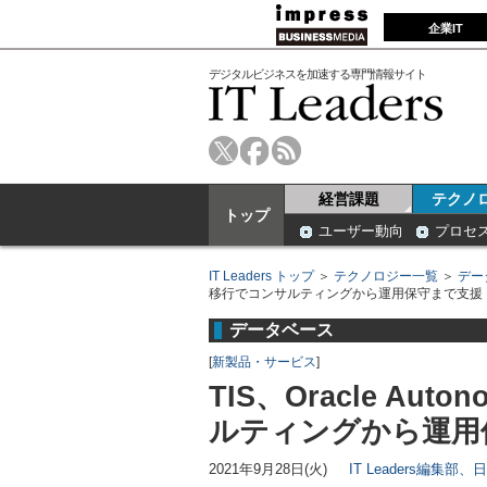
企業IT
デジタルビジネスを加速する専門情報サイト
経営課題
テクノ
トップ
ユーザー動向
プロセ
IT Leaders トップ
＞
テクノロジー一覧
＞
デー
移行でコンサルティングから運用保守まで支援
データベース
[
新製品・サービス
]
TIS、Oracle Aut
ルティングから運用
2021年9月28日(火)
IT Leaders編集部、