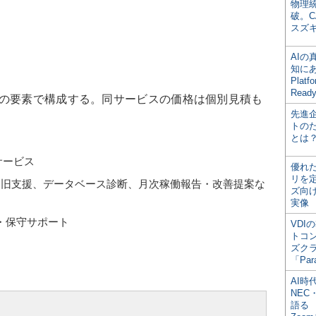
物理
破。C
スズ
AI
知にある
Plat
Read
の要素で構成する。同サービスの価格は個別見積も
先進
トの
とは
サービス
優れ
リを
復旧支援、データベース診断、月次稼働報告・改善提案な
ズ向
実像
の販売・保守サポート
VDI
トコ
ズク
「Par
AI時
NEC・
語る