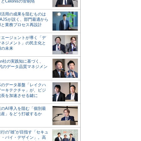
とCelonisの管制塔
AI活用の成果を阻むものは
AJSが説く、部門最適から
却と業務プロセス再設計
タエージェントが導く「デ
マネジメント」の民主化と
用の未来
san社の実践知に基づく、
時代のデータ品質マネジメン
対応のデータ基盤「レイクハ
アーキテクチャ」が、ビジ
成長を加速させる鍵に
業のAI導入を阻む「個別最
遺産」をどう打破するか
行の“雄”が目指す「セキュ
ィ・バイ・デザイン」。高