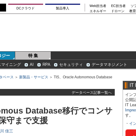
Web担当者
EC担当者
ソ
DCクラウド
製品導入
エネルギー
ドローン
教育
ロジー
特 集
スマイニング
AI
RPA
セキュリティ
データマネジメント
タベース
＞
新製品・サービス
＞ TIS、Oracle Autonomous Database
IT
データベース記事一覧へ
インプ
公開
IT 
onomous Database移行でコンサ
Impre
す。
保守まで支援
・
イ
日川 佳三