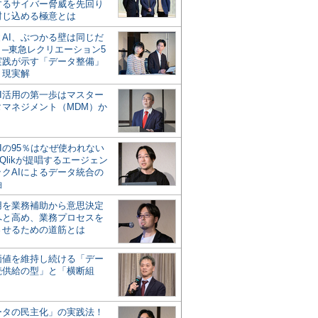
するサイバー脅威を先回り
封じ込める極意とは
とAI、ぶつかる壁は同じだ
」─東急レクリエーション5
実践が示す「データ整備」
う現実解
AI活用の第一歩はマスター
タマネジメント（MDM）か
Iの95％はなぜ使われない
Qlikが提唱するエージェン
ックAIによるデータ統合の
軸
活用を業務補助から意思決定
へと高め、業務プロセスを
させるための道筋とは
の価値を維持し続ける「デー
続供給の型」と「横断組
ータの民主化」の実践法！