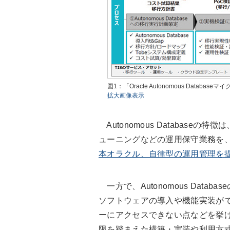
図1：「Oracle Autonomous Datab
拡大画像表示
Autonomous Databaseの特
ューニングなどの運用保守業務を、
本オラクル、自律型の運用管理を
一方で、Autonomous Data
ソフトウェアの導入や機能実装が
ーにアクセスできない点などを挙
限を踏まえた構築・実装や利用方式に