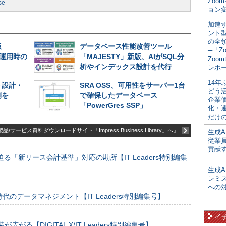
Zoo
se
ョン変
加速す
ント
の全
版
データベース性能改善ツール
─「Z
長期運用時の
「MAJESTY」新版、AIがSQL分
Zoomt
析やインデックス設計を代行
レポ
14
ト設計・
SRA OSS、可用性をサーバー1台
どう
例を
で確保したデータベース
企業
「PowerGres SSP」
化・
だけの
品/サービス資料ダウンロードサイト「Impress Business Library」へ」
生成A
従業
貢献す
る「新リース会計基準」対応の勘所【IT Leaders特別編集
生成
レミ
への
のデータマネジメント【IT Leaders特別編集号】
イ
装が広がる【DIGITAL X/IT Leaders特別編集号】