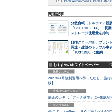
TIS
/
Oracle Autonomous
/
Oracle Databa
関連記事
分散台帳ミドルウェア新
「ScalarDL 3.14」、
ストレージ使用量を抑制
日揮グローバル、プラン
調達・建設のトラブル事
「JUST.DB」に集約
おすすめのホワイトペーパー
「製
業務システム
2027年4月強制適用へ待ったなし、施行迫
版】
生成AI/AIエージェント
成否のカギは「データ基盤」に─生成AI時代
フィジカルAI
AI/ロボット─Society 5.0に向けた社会実