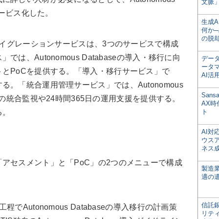
文脈」
サービス化した。
生成
何か─
の脱
tabaseマイグレーションサービスは、3つのサービスで構成
、Autonomous Databaseの導入・移行に向
デー
ータ
とPoCを提供する。「導入・移行サービス」で
AI活
。「統合運用管理サービス」では、Autonomous
San
ド全体の統合監視や24時間365日の運用支援を提供する。
AX
る。
ト
AI
ウス
ネス
アセスメント」と「PoC」の2つのメニューで構成
製造
適の
信託銀
utonomous Databaseの導入移行の計画策
リテ