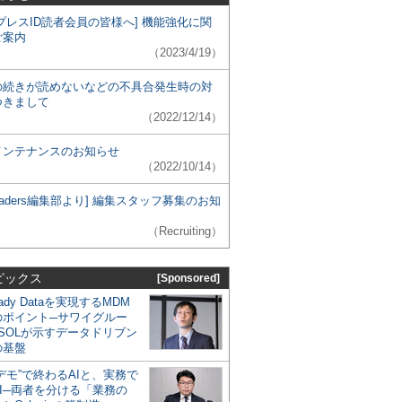
プレスID読者会員の皆様へ] 機能強化に関
ご案内
（2023/4/19）
の続きが読めないなどの不具合発生時の対
つきまして
（2022/12/14）
メンテナンスのお知らせ
（2022/10/14）
 Leaders編集部より] 編集スタッフ募集のお知
（Recruiting）
ピックス
[Sponsored]
eady Dataを実現するMDM
のポイント─サワイグルー
SOLが示すデータドリブン
の基盤
デモ”で終わるAIと、実務で
I─両者を分ける「業務の