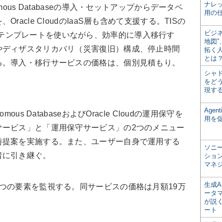
ナレ
ous Databaseの導入・セットアップからデータベ
用の仕
acle CloudのIaaS層も含めて支援する。TISの
ビジ
導入・移行テンプレートを使いながら、効率的に導入移行す
地図
やディザスタリカバリ（災害復旧）構成、停止時間
拓く
とは
る。導入・移行サービスの価格は、個別見積もり。
シャ
をどう
現す
Age
s DatabaseおよびOracle Cloudの運用保守を
用を
サービス」と「運用保守サービス」の2つのメニュー
善提案を実施する。また、ユーザー自身で運用する
ソニ
者に引き継ぐ。
ショ
マネ
生成
つの要素を監視する。同サービスの価格は月額19万
ータ
が説く
ート